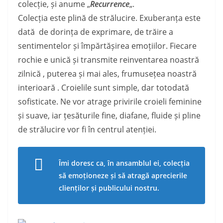
colecție, și anume „
Recurrence
„.
Colecția este plină de strălucire. Exuberanța este
dată de dorința de exprimare, de trăire a
sentimentelor și împărtășirea emoțiilor. Fiecare
rochie e unică și transmite reinventarea noastră
zilnică , puterea și mai ales, frumusețea noastră
interioară . Croielile sunt simple, dar totodată
sofisticate. Ne vor atrage privirile croieli feminine
și suave, iar țesăturile fine, diafane, fluide și pline
de strălucire vor fi în centrul atenției.
Îmi doresc ca, în ansamblul ei, colecția
să emoționeze și să atragă aprecierile
clienților și publicului nostru.