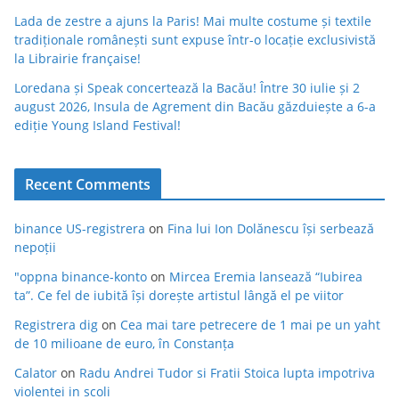
Lada de zestre a ajuns la Paris! Mai multe costume și textile
tradiționale românești sunt expuse într-o locație exclusivistă
la Librairie française!
Loredana și Speak concertează la Bacău! Între 30 iulie și 2
august 2026, Insula de Agrement din Bacău găzduiește a 6-a
ediție Young Island Festival!
Recent Comments
binance US-registrera
on
Fina lui Ion Dolănescu își serbează
nepoții
"oppna binance-konto
on
Mircea Eremia lansează “Iubirea
ta”. Ce fel de iubită își dorește artistul lângă el pe viitor
Registrera dig
on
Cea mai tare petrecere de 1 mai pe un yaht
de 10 milioane de euro, în Constanța
Calator
on
Radu Andrei Tudor si Fratii Stoica lupta impotriva
violentei in scoli