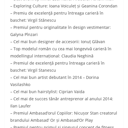
– Exploring Culture: Ioana Voiculeț și Geanina Corondan
– Premiu de excelenţă pentru întreaga carieră în
baschet: Virgil Stănescu
– Premiul pentru originalitate în design vestimentar:
Galyna Pînzari
– Cel mai bun designer de accesorii: Ionuț Glăvan
– Top modelul român cu cea mai longevivă carieră în
modellingul internațional: Claudia Neghină
– Premiul de excelenţă pentru întreaga carieră în
baschet: Virgil Stanescu
– Cel mai bun artist debutant în 2014 – Dorina
Vasilashko
– Cel mai bun hairstylist: Ciprian Vaida
– Cel mai de succes tânăr antreprenor al anului 2014:
Ilan Laufer
– Premiul Ambasad’orul Copiilor: Nicușor Stan creatorul
brandului Ambasad’ Or și Ambasad’Or Play
– Premiul pentru primul și singurul concept de fitness