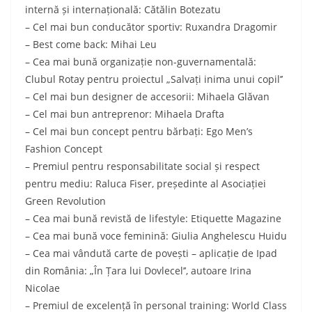
internă și internațională: Cătălin Botezatu
– Cel mai bun conducător sportiv: Ruxandra Dragomir
– Best come back: Mihai Leu
– Cea mai bună organizație non-guvernamentală:
Clubul Rotay pentru proiectul „Salvați inima unui copil’’
– Cel mai bun designer de accesorii: Mihaela Glăvan
– Cel mai bun antreprenor: Mihaela Drafta
– Cel mai bun concept pentru bărbați: Ego Men’s
Fashion Concept
– Premiul pentru responsabilitate social și respect
pentru mediu: Raluca Fiser, președinte al Asociației
Green Revolution
– Cea mai bună revistă de lifestyle: Etiquette Magazine
– Cea mai bună voce feminină: Giulia Anghelescu Huidu
– Cea mai vândută carte de povești – aplicație de Ipad
din România: „În Țara lui Dovlecel’’, autoare Irina
Nicolae
– Premiul de excelență în personal training: World Class