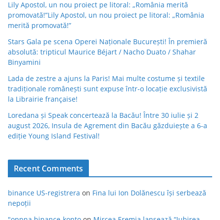
Lily Apostol, un nou proiect pe litoral: „România merită
promovată!”Lily Apostol, un nou proiect pe litoral: „România
merită promovată!”
Stars Gala pe scena Operei Naționale București! În premieră
absolută: tripticul Maurice Béjart / Nacho Duato / Shahar
Binyamini
Lada de zestre a ajuns la Paris! Mai multe costume și textile
tradiționale românești sunt expuse într-o locație exclusivistă
la Librairie française!
Loredana și Speak concertează la Bacău! Între 30 iulie și 2
august 2026, Insula de Agrement din Bacău găzduiește a 6-a
ediție Young Island Festival!
Recent Comments
binance US-registrera
on
Fina lui Ion Dolănescu își serbează
nepoții
"oppna binance-konto
on
Mircea Eremia lansează “Iubirea