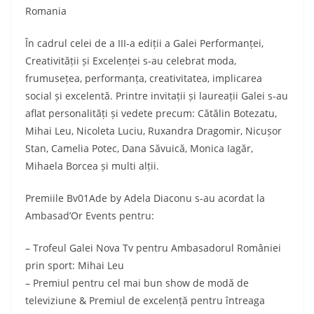
Romania
În cadrul celei de a III-a ediții a Galei Performanței,
Creativității și Excelenței s-au celebrat moda,
frumusețea, performanța, creativitatea, implicarea
social și excelentă. Printre invitații și laureații Galei s-au
aflat personalități și vedete precum: Cătălin Botezatu,
Mihai Leu, Nicoleta Luciu, Ruxandra Dragomir, Nicușor
Stan, Camelia Potec, Dana Săvuică, Monica Iagăr,
Mihaela Borcea și multi alții.
Premiile Bv01Ade by Adela Diaconu s-au acordat la
Ambasad’Or Events pentru:
– Trofeul Galei Nova Tv pentru Ambasadorul României
prin sport: Mihai Leu
– Premiul pentru cel mai bun show de modă de
televiziune & Premiul de excelență pentru întreaga