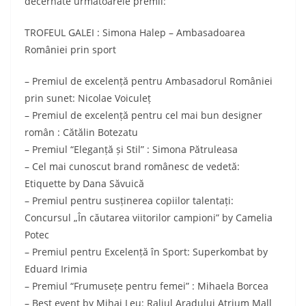
decernate următoarele premii:
TROFEUL GALEI : Simona Halep – Ambasadoarea
României prin sport
– Premiul de excelență pentru Ambasadorul României
prin sunet: Nicolae Voiculeț
– Premiul de excelență pentru cel mai bun designer
român : Cătălin Botezatu
– Premiul “Eleganță și Stil” : Simona Pătruleasa
– Cel mai cunoscut brand românesc de vedetă:
Etiquette by Dana Săvuică
– Premiul pentru susținerea copiilor talentați:
Concursul „În căutarea viitorilor campioni” by Camelia
Potec
– Premiul pentru Excelență în Sport: Superkombat by
Eduard Irimia
– Premiul “Frumusețe pentru femei” : Mihaela Borcea
– Best event by Mihai Leu: Raliul Aradului Atrium Mall