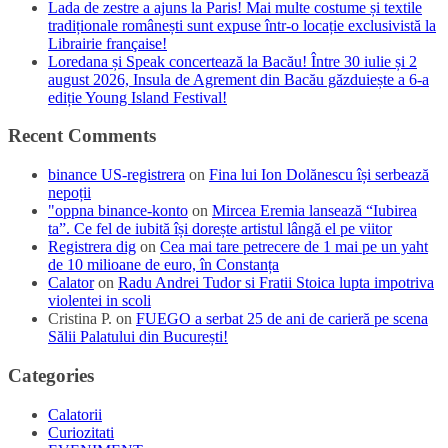
Lada de zestre a ajuns la Paris! Mai multe costume și textile
tradiționale românești sunt expuse într-o locație exclusivistă la
Librairie française!
Loredana și Speak concertează la Bacău! Între 30 iulie și 2
august 2026, Insula de Agrement din Bacău găzduiește a 6-a
ediție Young Island Festival!
Recent Comments
binance US-registrera
on
Fina lui Ion Dolănescu își serbează
nepoții
"oppna binance-konto
on
Mircea Eremia lansează “Iubirea
ta”. Ce fel de iubită își dorește artistul lângă el pe viitor
Registrera dig
on
Cea mai tare petrecere de 1 mai pe un yaht
de 10 milioane de euro, în Constanța
Calator
on
Radu Andrei Tudor si Fratii Stoica lupta impotriva
violentei in scoli
Cristina P.
on
FUEGO a serbat 25 de ani de carieră pe scena
Sălii Palatului din București!
Categories
Calatorii
Curiozitati