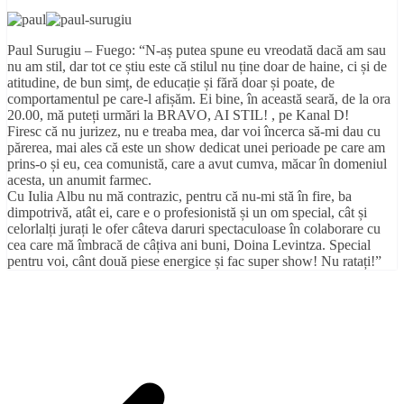
Paul Surugiu – Fuego: “N-aș putea spune eu vreodată dacă am sau
nu am stil, dar tot ce știu este că stilul nu ține doar de haine, ci și de
atitudine, de bun simț, de educație și fără doar și poate, de
comportamentul pe care-l afișăm. Ei bine, în această seară, de la ora
20.00, mă puteți urmări la BRAVO, AI STIL! , pe Kanal D!
Firesc că nu jurizez, nu e treaba mea, dar voi încerca să-mi dau cu
părerea, mai ales că este un show dedicat unei perioade pe care am
prins-o și eu, c
ea comunistă, care a avut cumva, măcar în domeniul
acesta, un anumit farmec.
Cu Iulia Albu nu mă contrazic, pentru că nu-mi stă în fire, ba
dimpotrivă, atât ei, care e o profesionistă și un om special, cât și
celorlalți jurați le ofer câteva daruri spectaculoase în colaborare cu
cea care mă îmbracă de câțiva ani buni, Doina Levintza. Special
pentru voi, cânt două piese energice și fac super show! Nu ratați!”