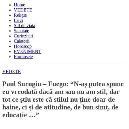
Home
VEDETE
Religie
La zi
Stil de viata
Sanatate
Curiozitati
Calatorii
Horoscop
EVENIMENT
Frumusete
VEDETE
Paul Surugiu – Fuego: “N-aș putea spune
eu vreodată dacă am sau nu am stil, dar
tot ce știu este că stilul nu ține doar de
haine, ci și de atitudine, de bun simț, de
educație …”