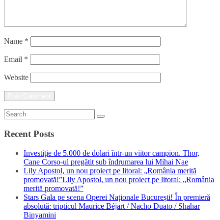
Name
*
Email
*
Website
Recent Posts
Investiție de 5.000 de dolari într-un viitor campion. Thor,
Cane Corso-ul pregătit sub îndrumarea lui Mihai Nae
Lily Apostol, un nou proiect pe litoral: „România merită
promovată!”Lily Apostol, un nou proiect pe litoral: „România
merită promovată!”
Stars Gala pe scena Operei Naționale București! În premieră
absolută: tripticul Maurice Béjart / Nacho Duato / Shahar
Binyamini