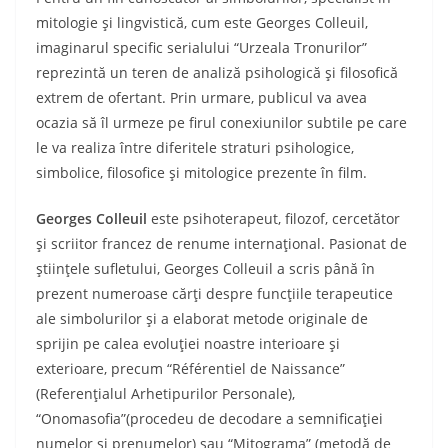
mitologie şi lingvistică, cum este Georges Colleuil,
imaginarul specific serialului “Urzeala Tronurilor”
reprezintă un teren de analiză psihologică şi filosofică
extrem de ofertant. Prin urmare, publicul va avea
ocazia să îl urmeze pe firul conexiunilor subtile pe care
le va realiza între diferitele straturi psihologice,
simbolice, filosofice şi mitologice prezente în film.
Georges Colleuil
este psihoterapeut, filozof, cercetător
şi scriitor francez de renume internaţional. Pasionat de
ştiinţele sufletului, Georges Colleuil a scris până în
prezent numeroase cărţi despre funcţiile terapeutice
ale simbolurilor şi a elaborat metode originale de
sprijin pe calea evoluţiei noastre interioare şi
exterioare, precum “Référentiel de Naissance”
(Referenţialul Arhetipurilor Personale),
“Onomasofia”(procedeu de decodare a semnificaţiei
numelor şi prenumelor) sau “Mitograma” (metodă de