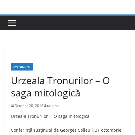
Skip
to
content
EVENIMENT
Urzeala Tronurilor – O
saga mitologică
October 20, 2016
tatiana
Urzeala Tronurilor – O saga mitologică
Conferinţă susţinută de Georges Colleuil, 31 octombrie