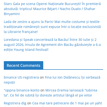
Stars Gala pe scena Operei Naționale București! În premieră
absolută: tripticul Maurice Béjart / Nacho Duato / Shahar
Binyamini
Lada de zestre a ajuns la Paris! Mai multe costume și textile
tradiționale românești sunt expuse într-o locație exclusivistă
la Librairie française!
Loredana și Speak concertează la Bacău! Între 30 iulie și 2
august 2026, Insula de Agrement din Bacău găzduiește a 6-a
ediție Young Island Festival!
Recent Comments
binance US-registrera
on
Fina lui Ion Dolănescu își serbează
nepoții
"oppna binance-konto
on
Mircea Eremia lansează “Iubirea
ta”. Ce fel de iubită își dorește artistul lângă el pe viitor
Registrera dig
on
Cea mai tare petrecere de 1 mai pe un yaht