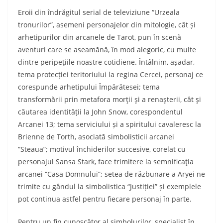
Eroii din îndrăgitul serial de televiziune “Urzeala
tronurilor”, asemeni personajelor din mitologie, cât și
arhetipurilor din arcanele de Tarot, pun în scenă
aventuri care se aseamănă, în mod alegoric, cu multe
dintre peripeţiile noastre cotidiene. Întâlnim, așadar,
tema protecției teritoriului la regina Cercei, personaj ce
corespunde arhetipului Împărătesei; tema
transformării prin metafora morţii şi a renaşterii, cât şi
căutarea identității la John Snow, corespondentul
Arcanei 13; tema serviciului și a spiritului cavaleresc la
Brienne de Torth, asociată simbolisticii arcanei
“Steaua”; motivul închiderilor succesive, corelat cu
personajul Sansa Stark, face trimitere la semnificaţia
arcanei “Casa Domnului”; setea de răzbunare a Aryei ne
trimite cu gândul la simbolistica “Justiției” și exemplele
pot continua astfel pentru fiecare personaj în parte.
Pentru un fin cunoscător al simbolurilor, specialist în