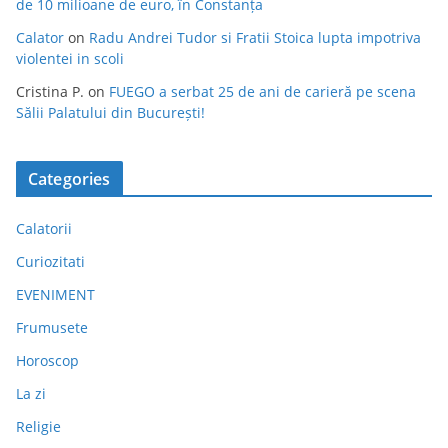
de 10 milioane de euro, în Constanța
Calator
on
Radu Andrei Tudor si Fratii Stoica lupta impotriva
violentei in scoli
Cristina P.
on
FUEGO a serbat 25 de ani de carieră pe scena
Sălii Palatului din București!
Categories
Calatorii
Curiozitati
EVENIMENT
Frumusete
Horoscop
La zi
Religie