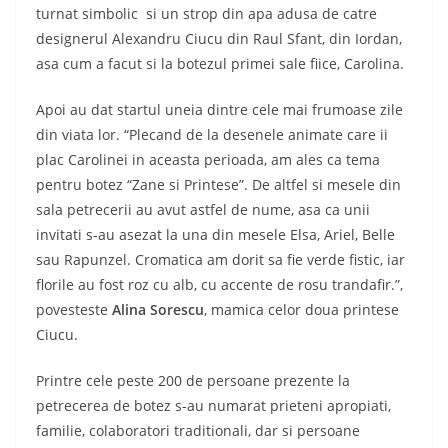
turnat simbolic si un strop din apa adusa de catre
designerul Alexandru Ciucu din Raul Sfant, din Iordan,
asa cum a facut si la botezul primei sale fiice, Carolina.
Apoi au dat startul uneia dintre cele mai frumoase zile
din viata lor. “Plecand de la desenele animate care ii
plac Carolinei in aceasta perioada, am ales ca tema
pentru botez “Zane si Printese”. De altfel si mesele din
sala petrecerii au avut astfel de nume, asa ca unii
invitati s-au asezat la una din mesele Elsa, Ariel, Belle
sau Rapunzel. Cromatica am dorit sa fie verde fistic, iar
florile au fost roz cu alb, cu accente de rosu trandafir.”,
povesteste
Alina Sorescu
, mamica celor doua printese
Ciucu.
Printre cele peste 200 de persoane prezente la
petrecerea de botez s-au numarat prieteni apropiati,
familie, colaboratori traditionali, dar si persoane