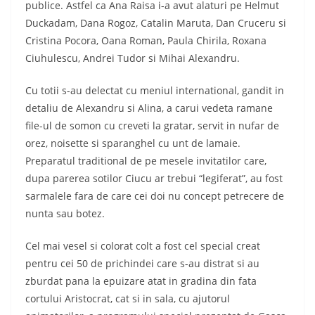
publice. Astfel ca Ana Raisa i-a avut alaturi pe Helmut
Duckadam, Dana Rogoz, Catalin Maruta, Dan Cruceru si
Cristina Pocora, Oana Roman, Paula Chirila, Roxana
Ciuhulescu, Andrei Tudor si Mihai Alexandru.
Cu totii s-au delectat cu meniul international, gandit in
detaliu de Alexandru si Alina, a carui vedeta ramane
file-ul de somon cu creveti la gratar, servit in nufar de
orez, noisette si sparanghel cu unt de lamaie.
Preparatul traditional de pe mesele invitatilor care,
dupa parerea sotilor Ciucu ar trebui “legiferat”, au fost
sarmalele fara de care cei doi nu concept petrecere de
nunta sau botez.
Cel mai vesel si colorat colt a fost cel special creat
pentru cei 50 de prichindei care s-au distrat si au
zburdat pana la epuizare atat in gradina din fata
cortului Aristocrat, cat si in sala, cu ajutorul