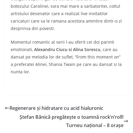
botezului Carolinei, sora mai mare a sarbatoritei, coltul
artistului desenator care a realizat live invitatilor
caricaturi care sa le ramana acestora amintire dintr-o zi
desprinsa din povesti.
Momentul romantic al serii l-au oferit cei doi parinti
emotionati,
Alexandru Ciucu si Alina Sorescu,
care au
dansat pe melodia lor de suflet, “From this moment on”
a preferatei Alinei, Shania Twain pe care au dansat si la
nunta lor.
Regenerare și hidratare cu acid hialuronic
Ștefan Bănică pregătește o toamnă rock’n’roll!
Turneu național – 8 orașe