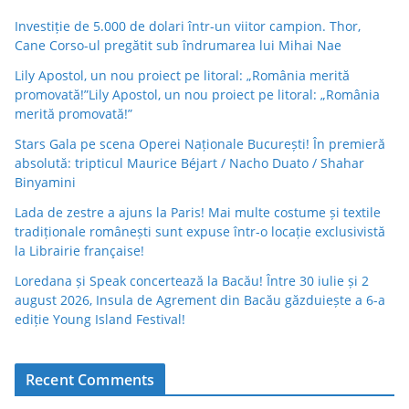
Investiție de 5.000 de dolari într-un viitor campion. Thor,
Cane Corso-ul pregătit sub îndrumarea lui Mihai Nae
Lily Apostol, un nou proiect pe litoral: „România merită
promovată!”Lily Apostol, un nou proiect pe litoral: „România
merită promovată!”
Stars Gala pe scena Operei Naționale București! În premieră
absolută: tripticul Maurice Béjart / Nacho Duato / Shahar
Binyamini
Lada de zestre a ajuns la Paris! Mai multe costume și textile
tradiționale românești sunt expuse într-o locație exclusivistă
la Librairie française!
Loredana și Speak concertează la Bacău! Între 30 iulie și 2
august 2026, Insula de Agrement din Bacău găzduiește a 6-a
ediție Young Island Festival!
Recent Comments