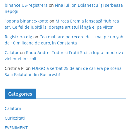
binance US-registrera
on
Fina lui Ion Dolănescu își serbează
nepoții
"oppna binance-konto
on
Mircea Eremia lansează “Iubirea
ta”. Ce fel de iubită își dorește artistul lângă el pe viitor
Registrera dig
on
Cea mai tare petrecere de 1 mai pe un yaht
de 10 milioane de euro, în Constanța
Calator
on
Radu Andrei Tudor si Fratii Stoica lupta impotriva
violentei in scoli
Cristina P.
on
FUEGO a serbat 25 de ani de carieră pe scena
Sălii Palatului din București!
Categories
Calatorii
Curiozitati
EVENIMENT