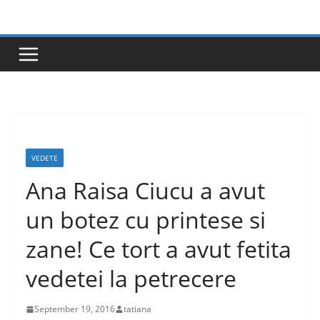
Skip
to
content
VEDETE
Ana Raisa Ciucu a avut
un botez cu printese si
zane! Ce tort a avut fetita
vedetei la petrecere
September 19, 2016
tatiana