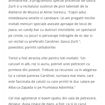
animatorilor, a programului special prezentat de Gasca
Zurli si a recitalului sustinut de picii talentati de la
Atelierul de Muzica al Alinei Sorescu. “Copiii aduc
intotdeauna veselie si candoare. Le-am pregatit micilor
invitati meniuri speciale asezate aproape de locul de
joaca, un candy bar cu dulciuri irezistibile, un spectacol
pe cinste, cu jocuri si personaje indragite de ei, dar si
un recital cu preferatii Carolinei, Gasca Zurli.”,
povestesc parintii sarbatoritei.
Tortul a fost atractia zilei pentru toti invitatii: “Un
carusel in alb, roz si auriu, potrivit unei petreceri cu
printese din povesti. Trebuie sa recunosc ca in alegerea
lui a contat parerea Carolinei, surioara mai mare, care
este fascinata de calutii cu care printii le duc calare pe
Alba-ca-Zapada si pe Frumoasa Adormita.”
Cel mai aglomerat si boem spatiu din sala de petrecere,
desigur, dupa ringul de dans, a fost, ca si in cazul