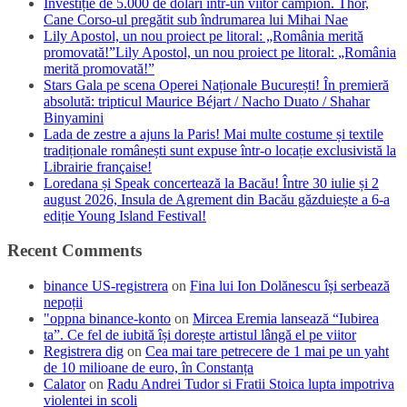
Investiție de 5.000 de dolari într-un viitor campion. Thor,
Cane Corso-ul pregătit sub îndrumarea lui Mihai Nae
Lily Apostol, un nou proiect pe litoral: „România merită
promovată!”Lily Apostol, un nou proiect pe litoral: „România
merită promovată!”
Stars Gala pe scena Operei Naționale București! În premieră
absolută: tripticul Maurice Béjart / Nacho Duato / Shahar
Binyamini
Lada de zestre a ajuns la Paris! Mai multe costume și textile
tradiționale românești sunt expuse într-o locație exclusivistă la
Librairie française!
Loredana și Speak concertează la Bacău! Între 30 iulie și 2
august 2026, Insula de Agrement din Bacău găzduiește a 6-a
ediție Young Island Festival!
Recent Comments
binance US-registrera
on
Fina lui Ion Dolănescu își serbează
nepoții
"oppna binance-konto
on
Mircea Eremia lansează “Iubirea
ta”. Ce fel de iubită își dorește artistul lângă el pe viitor
Registrera dig
on
Cea mai tare petrecere de 1 mai pe un yaht
de 10 milioane de euro, în Constanța
Calator
on
Radu Andrei Tudor si Fratii Stoica lupta impotriva
violentei in scoli