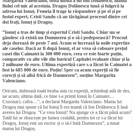
Margarita Valenciano, fosta iubită a lui Ion Dolănescu, mama
fiului cel mic al acestuia, Dragoș Dolănescu tună și fulgeră la
adresa lui Ionuț. Femeia îl trage la răspundere și pe el și pe
fostul expert, Cristi Sandu că au tărăgănat procesul dintre cei
doi frați, Ionuț și Dragoș.
”Ionuț a tras de timp și expertul Cristi Sandu. Chiar nu se
gândesc că există un Dumnezeu și o să-i pedepsească? Procsul
deja durează de peste 7 ani. Acum se lucrează la noile expertize
ale caselor. Dacă ar fi după Ionuț, el ar vrea să coboare prețul
casei din Caimatei la 300 000 euro, ceea ce este foarte puțin,
comparativ cu alte vile din buricul Capitalei evaluate chiar și la
2 milioane de euro. Ultima expertiză care s-a făcut în Caimatei a
fost la 685 000 de euro. Puțin! Sper ca acum experții să fie
corecți și să aibă frică de Dumnezeu”, susține Margarita
Valenciano.
Oricum, dubioasă toată treaba asta cu experții, schimbați atât de des,
iar acum, ultima dată, ce bine i-a primit Ionuț în Caimatei…
Cozonaci, cafea…”, a declarat Margarita Valenciano. Mama lui
Dragoș mai spune că lui Ionuț îi era teamă că Ion Dolănescu îi lasă
averea lui Dragoș. ”Ce vrea Ionuț? Nu ajunge ce a făcut până acum?
Tatăl lui se răsucește pe lumea cealaltă, pentru tot ce i-a făcut lui
Dragoș. Ionuț este un escroc și o să-l bată Dumnezeu”, a tunat
mama lui Dragoș.