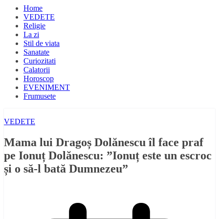
Home
VEDETE
Religie
La zi
Stil de viata
Sanatate
Curiozitati
Calatorii
Horoscop
EVENIMENT
Frumusete
VEDETE
Mama lui Dragoș Dolănescu îl face praf
pe Ionuț Dolănescu: ”Ionuț este un escroc
și o să-l bată Dumnezeu”