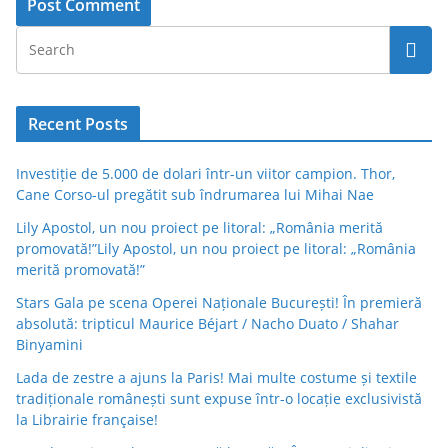
Recent Posts
Investiție de 5.000 de dolari într-un viitor campion. Thor,
Cane Corso-ul pregătit sub îndrumarea lui Mihai Nae
Lily Apostol, un nou proiect pe litoral: „România merită
promovată!”Lily Apostol, un nou proiect pe litoral: „România
merită promovată!”
Stars Gala pe scena Operei Naționale București! În premieră
absolută: tripticul Maurice Béjart / Nacho Duato / Shahar
Binyamini
Lada de zestre a ajuns la Paris! Mai multe costume și textile
tradiționale românești sunt expuse într-o locație exclusivistă
la Librairie française!