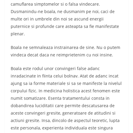
camuflarea simptomelor si o falsa vindecare.
Dusmanindu-ne boala, ne dusmanim pe noi, caci de
multe ori in umbrele din noi se ascund energii
puternice si profunde care asteapta sa fie manifestate
plenar.
Boala ne semnaleaza instrainarea de sine. Nu o putem
vindeca decat daca ne reimprietenim cu noi insine.
Boala este rodul unor convingeri false adanc
inradacinate in fiinta celui bolnav. Atat de adanc incat
ajung sa ia forme materiale si sa se manifeste la nivelul
corpului fizic. In medicina holistica acest fenomen este
numit somatizare. Esenta tratamentului consta in
dobandirea luciditatii care permite descatusarea de
aceste convingeri gresite, generatoare de atitudini si
actiuni gresite. Insa, dincolo de aspectul teoretic, lupta
este personala, experienta individuala este singura