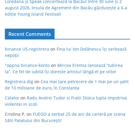
Loredana și Speak concertează la Bacău! Între 30 iulie și 2
august 2026, Insula de Agrement din Bacău găzduiește a 6-a
ediție Young Island Festival!
Recent Comments
binance US-registrera
on
Fina lui Ion Dolănescu își serbează
nepoții
"oppna binance-konto
on
Mircea Eremia lansează “Iubirea
ta”. Ce fel de iubită își dorește artistul lângă el pe viitor
Registrera dig
on
Cea mai tare petrecere de 1 mai pe un yaht
de 10 milioane de euro, în Constanța
Calator
on
Radu Andrei Tudor si Fratii Stoica lupta impotriva
violentei in scoli
Cristina P.
on
FUEGO a serbat 25 de ani de carieră pe scena
Sălii Palatului din București!