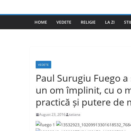
Skip
to
content
HOME
VEDETE
RELIGIE
LA ZI
STI
VEDETE
Paul Surugiu Fuego a 
un om împlinit, cu o 
practică și putere de
August 23, 2016
tatiana