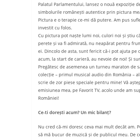
Palatul Parlamentului, lansez o nouă expoziție 
simbolurile românești autentice prin pictura me
Pictura e o terapie ce-mi dă putere. Am pus sufl
investit cu folos.
Cu pictura pot naște lumi noi, culori noi și știu
perete și va fi admirată, nu neapărat pentru fru
ei. Dincolo de asta, sunt fericit că-i pot ajuta pe 
acum, la start de carieră, au nevoie de noi! Și sunt
Pregătesc de asemenea un turneu maraton de săr
colecție – primul musical audio din România – alăt
scrie de zor piese speciale pentru mine! Vă aștep
emisiunea mea, pe Favorit TV, acolo unde am super
României!
Ce-ti dorești acum? Un mic bilanț?
Nu cred că-mi doresc ceva mai mult decât am. Poa
să mă bucur de muzică și de publicul meu. De ce