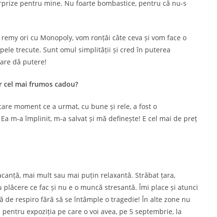
rprize pentru mine. Nu foarte bombastice, pentru că nu-s
 remy ori cu Monopoly, vom ronțăi câte ceva și vom face o
pele trecute. Sunt omul simplității și cred în puterea
are dă putere!
ar cel mai frumos cadou?
care moment ce a urmat, cu bune și rele, a fost o
 Ea m-a împlinit, m-a salvat și mă definește! E cel mai de preț
anță, mai mult sau mai puțin relaxantă. Străbat țara,
u plăcere ce fac și nu e o muncă stresantă. Îmi place și atunci
pă de respiro fără să se întâmple o tragedie! În alte zone nu
entru expoziția pe care o voi avea, pe 5 septembrie, la