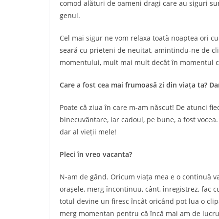
comod alături de oameni dragi care au siguri su
genul.
Cel mai sigur ne vom relaxa toată noaptea ori cu
seară cu prieteni de neuitat, amintindu-ne de cli
momentului, mult mai mult decât în momentul c
Care a fost cea mai frumoasă zi din viața ta? D
Poate că ziua în care m-am născut! De atunci fie
binecuvântare, iar cadoul, pe bune, a fost vocea.
dar al vieții mele!
Pleci în vreo vacanta?
N-am de gând. Oricum viața mea e o continuă vac
orașele, merg încontinuu, cânt, înregistrez, fac c
totul devine un firesc încât oricând pot lua o cli
merg momentan pentru că încă mai am de lucru p