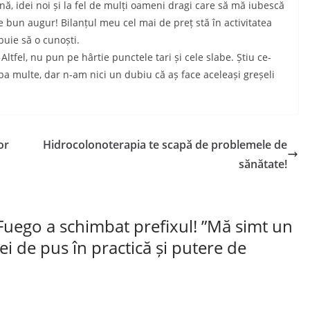
ă, idei noi și la fel de mulți oameni dragi care să mă iubescă
de bun augur! Bilanțul meu cel mai de preț stă în activitatea
buie să o cunoști.
ltfel, nu pun pe hârtie punctele tari și cele slabe. Știu ce-
ba multe, dar n-am nici un dubiu că aș face aceleași greșeli
or
Hidrocolonoterapia te scapă de problemele de
sănătate!
Fuego a schimbat prefixul! ”Mă simt un
i de pus în practică și putere de