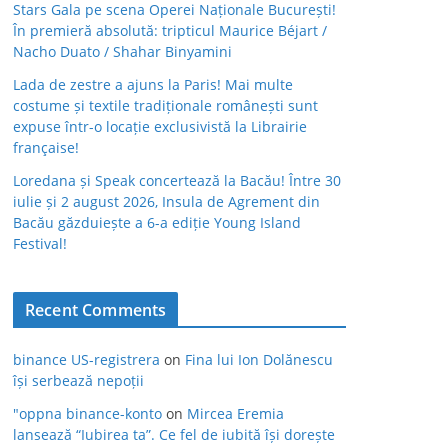
Stars Gala pe scena Operei Naționale București!
În premieră absolută: tripticul Maurice Béjart /
Nacho Duato / Shahar Binyamini
Lada de zestre a ajuns la Paris! Mai multe
costume și textile tradiționale românești sunt
expuse într-o locație exclusivistă la Librairie
française!
Loredana și Speak concertează la Bacău! Între 30
iulie și 2 august 2026, Insula de Agrement din
Bacău găzduiește a 6-a ediție Young Island
Festival!
Recent Comments
binance US-registrera
on
Fina lui Ion Dolănescu
își serbează nepoții
"oppna binance-konto
on
Mircea Eremia
lansează “Iubirea ta”. Ce fel de iubită își dorește