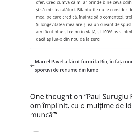
ofer. Cred cumva că mi-ar prinde bine ceva odihn
și să-mi stea alături. Bilanțurile nu le consider 
mea, pe care cred că, înainte să o comentezi, tre
Și longevitatea mea are și ea un cuvânt de spus! A
am făcut bine și ce nu în viață, și 100% aș schim
dacă aș lua-o din nou de la zero!
Marcel Pavel a făcut furori la Rio, în fața un
sportivi de renume din lume
One thought on “
Paul Surugiu 
om împlinit, cu o mulțime de ide
muncă”
”