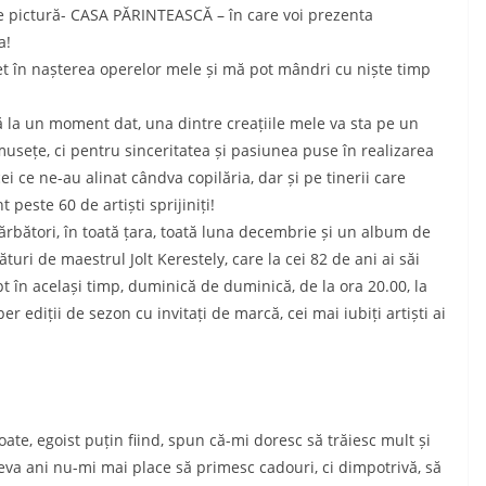
de pictură- CASA PĂRINTEASCĂ – în care voi prezenta
a!
et în nașterea operelor mele și mă pot mândri cu niște timp
 că la un moment dat, una dintre creațiile mele va sta pe un
musețe, ci pentru sinceritatea și pasiunea puse în realizarea
cei ce ne-au alinat cândva copilăria, dar și pe tinerii care
 peste 60 de artiști sprijiniți!
bători, în toată țara, toată luna decembrie și un album de
uri de maestrul Jolt Kerestely, care la cei 82 de ani ai săi
t în același timp, duminică de duminică, de la ora 20.00, la
 ediții de sezon cu invitați de marcă, cei mai iubiți artiști ai
te, egoist puțin fiind, spun că-mi doresc să trăiesc mult și
va ani nu-mi mai place să primesc cadouri, ci dimpotrivă, să