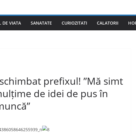
L DE VIATA
SANATATE
CURIOZITATI
CALATORII
HO
schimbat prefixul! ”Mă simt
mulțime de idei de pus în
 muncă”