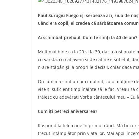
Paul Surugiu Fuego își serbează azi, ziua de nașt
Când era copil, el credea că sărbătoarea comuni
Ai schimbat prefixul. Cum te simți la 40 de ani?
Mult mai bine ca la 20 și la 30, dar totuși poate 
cu vârsta, cu cât avem și de cât ne e sufletul, da
n-are stăpân și ia propriile decizii, chiar dacă m
Oricum mă simt un om împlinit, cu o mulțime de 
vise și suficient timp înainte să le fac. Vreau să
trăiesc cu adevărat! Vorba cântecului meu – Eu l
Cum îți petreci aniversarea?
Răspund la telefoane în primul rând. Mă bucur 
trecut întâmplător prin viața lor. Mai apoi, încer