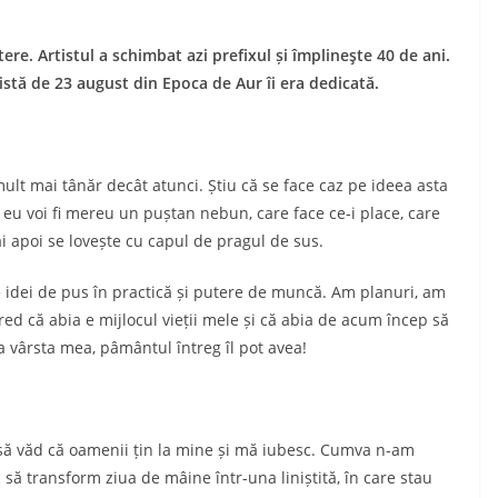
ere. Artistul a schimbat azi prefixul și împlineşte 40 de ani.
stă de 23 august din Epoca de Aur îi era dedicată.
mult mai tânăr decât atunci. Știu că se face caz pe ideea asta
r eu voi fi mereu un puștan nebun, care face ce-i place, care
ai apoi se lovește cu capul de pragul de sus.
idei de pus în practică și putere de muncă. Am planuri, am
 cred că abia e mijlocul vieții mele și că abia de acum încep să
a vârsta mea, pâmântul întreg îl pot avea!
să văd că oamenii țin la mine și mă iubesc. Cumva n-am
c să transform ziua de mâine într-una liniștită, în care stau