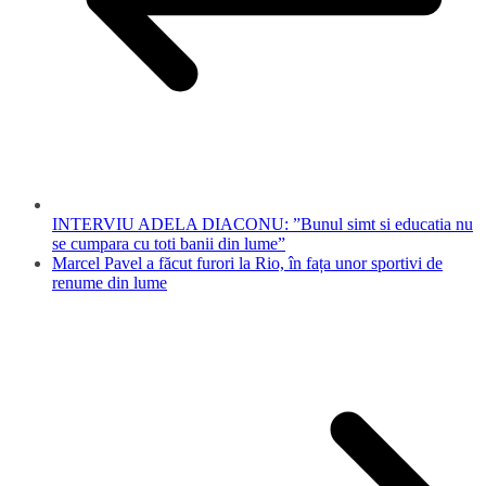
INTERVIU ADELA DIACONU: ”Bunul simt si educatia nu
se cumpara cu toti banii din lume”
Marcel Pavel a făcut furori la Rio, în fața unor sportivi de
renume din lume