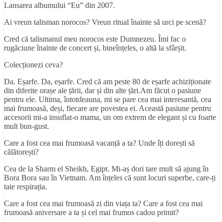
Lansarea albumului “Eu” din 2007.
Ai vreun talisman norocos? Vreun ritual înainte să urci pe scenă?
Cred că talismanul meu norocos este Dumnezeu. Îmi fac o
rugăciune înainte de concert și, bineînțeles, o altă la sfârșit.
Colecționezi ceva?
Da. Eșarfe. Da, eșarfe. Cred că am peste 80 de eșarfe achiziționate
din diferite orașe ale țării, dar și din alte țări.Am făcut o pasiune
pentru ele. Ultima, întotdeauna, mi se pare cea mai interesantă, cea
mai frumoasă, deși, fiecare are povestea ei. Această pasiune pentru
accesorii mi-a insuflat-o mama, un om extrem de elegant și cu foarte
mult bun-gust.
Care a fost cea mai frumoasă vacanță a ta? Unde îți dorești să
călătorești?
Cea de la Sharm el Sheikh, Egipt. Mi-aș dori tare mult să ajung în
Bora Bora sau în Vietnam. Am înțeles că sunt locuri superbe, care-ți
taie respirația.
Care a fost cea mai frumoasă zi din viața ta? Care a fost cea mai
frumoasă aniversare a ta și cel mai frumos cadou primit?