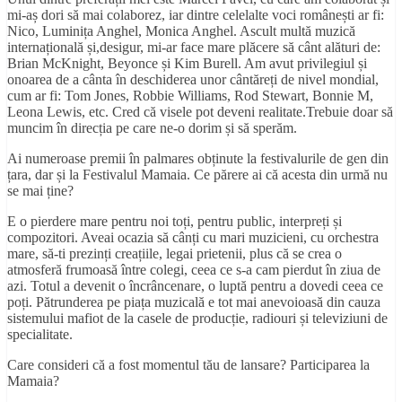
mi-aș dori să mai colaborez, iar dintre celelalte voci românești ar fi:
Nico, Luminița Anghel, Monica Anghel. Ascult multă muzică
internațională și,desigur, mi-ar face mare plăcere să cânt alături de:
Brian McKnight, Beyonce și Kim Burell. Am avut privilegiul și
onoarea de a cânta în deschiderea unor cântăreți de nivel mondial,
cum ar fi: Tom Jones, Robbie Williams, Rod Stewart, Bonnie M,
Leona Lewis, etc. Cred că visele pot deveni realitate.Trebuie doar să
muncim în direcția pe care ne-o dorim și să sperăm.
Ai numeroase premii în palmares obținute la festivalurile de gen din
țara, dar și la Festivalul Mamaia. Ce părere ai că acesta din urmă nu
se mai ține?
E o pierdere mare pentru noi toți, pentru public, interpreți și
compozitori. Aveai ocazia să cânți cu mari muzicieni, cu orchestra
mare, să-ti prezinți creațiile, legai prietenii, plus că se crea o
atmosferă frumoasă între colegi, ceea ce s-a cam pierdut în ziua de
azi. Totul a devenit o încrâncenare, o luptă pentru a dovedi ceea ce
poți. Pătrunderea pe piața muzicală e tot mai anevoioasă din cauza
sistemului mafiot de la casele de producție, radiouri și televiziuni de
specialitate.
Care consideri că a fost momentul tău de lansare? Participarea la
Mamaia?