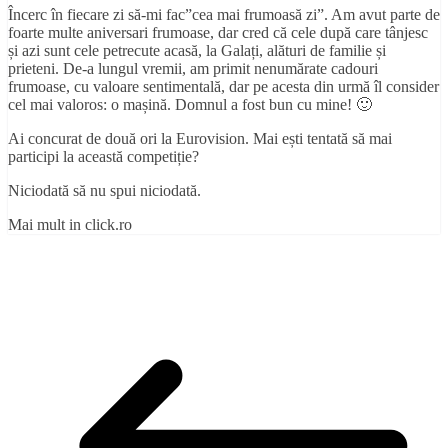
Încerc în fiecare zi să-mi fac”cea mai frumoasă zi”. Am avut parte de
foarte multe aniversari frumoase, dar cred că cele după care tânjesc
și azi sunt cele petrecute acasă, la Galați, alături de familie și
prieteni. De-a lungul vremii, am primit nenumărate cadouri
frumoase, cu valoare sentimentală, dar pe acesta din urmă îl consider
cel mai valoros: o mașină. Domnul a fost bun cu mine! 🙂
Ai concurat de două ori la Eurovision. Mai ești tentată să mai
participi la această competiție?
Niciodată să nu spui niciodată.
Mai mult in click.ro