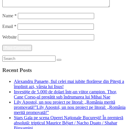
Name
*
Email
*
Website
Recent Posts
Alexandru Panaete, fiul celei mai iubite florărese din Pitești a
împlinit azi, vârsta lui Iisus!
Investiție de 5.000 de dolari într-un viitor campion. Thor,
Cane Corso-ul pregătit sub îndrumarea lui Mihai Nae
Lily Apostol, un nou proiect pe litoral: „România merită
promovată!”Lily Apostol, un nou proiect pe litoral: „România
merită promovată!”
Stars Gala pe scena Operei Naționale București! În premieră
absolută: tripticul Maurice Béjart / Nacho Duato / Shahar
Binyamini