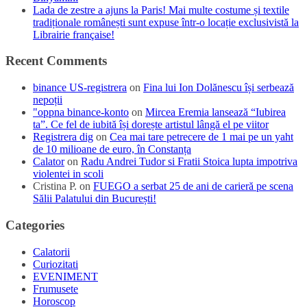
Lada de zestre a ajuns la Paris! Mai multe costume și textile
tradiționale românești sunt expuse într-o locație exclusivistă la
Librairie française!
Recent Comments
binance US-registrera
on
Fina lui Ion Dolănescu își serbează
nepoții
"oppna binance-konto
on
Mircea Eremia lansează “Iubirea
ta”. Ce fel de iubită își dorește artistul lângă el pe viitor
Registrera dig
on
Cea mai tare petrecere de 1 mai pe un yaht
de 10 milioane de euro, în Constanța
Calator
on
Radu Andrei Tudor si Fratii Stoica lupta impotriva
violentei in scoli
Cristina P.
on
FUEGO a serbat 25 de ani de carieră pe scena
Sălii Palatului din București!
Categories
Calatorii
Curiozitati
EVENIMENT
Frumusete
Horoscop