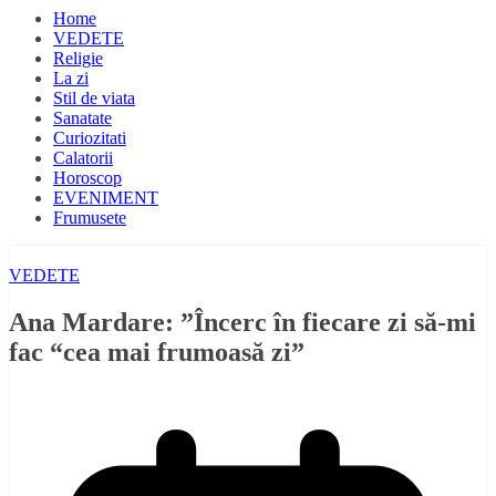
Home
VEDETE
Religie
La zi
Stil de viata
Sanatate
Curiozitati
Calatorii
Horoscop
EVENIMENT
Frumusete
VEDETE
Ana Mardare: ”Încerc în fiecare zi să-mi
fac “cea mai frumoasă zi”