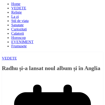
Home
VEDETE
Religie
La zi
Stil de viata
Sanatate
Curiozitati
Calatorii
Horoscop
EVENIMENT
Frumusete
VEDETE
Radhu și-a lansat noul album și în Anglia