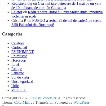
Registrera dig
on
Cea mai tare petrecere de 1 mai pe un yaht
de 10 milioane de euro, în Constanța
Calator
on
Radu Andrei Tudor si Fratii Stoica lupta impotriva
violentei in scoli
Cristina P.
on
FUEGO a serbat 25 de ani de carieră pe scena
Sălii Palatului din București!
Categories
Calatorii
Curiozitati
EVENIMENT
Frumusete
Horoscop
La zi
Religie
Sanatate
Stil de viata
Uncategorized
Utile
VEDETE
Copyright © 2026
Revista Vedeteler
. All rights reserved.
Theme:
ColorMag
by ThemeGrill. Powered by
WordPress
.