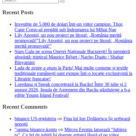
Recent Posts
Investiție de 5.000 de dolari într-un viitor campion. Thor,
Cane Corso-ul pregătit sub îndrumarea lui Mihai Nae
Lily Apostol, un nou proiect pe litoral: „România merită
promovată!”Lily Apostol, un nou proiect pe litoral: „România
merită promovată!”
Stars Gala pe scena Operei Naționale București! În premieră
absolută: tripticul Maurice Béjart / Nacho Duato / Shahar
Binyamini
Lada de zestre a ajuns la Paris! Mai multe costume și textile
tradiționale românești sunt expuse într-o locație exclusivistă la
Librairie française!
Loredana și Speak concertează la Bacău! Între 30 iulie și 2
august 2026, Insula de Agrement din Bacău găzduiește a 6-a
ediție Young Island Festival!
Recent Comments
binance US-registrera
on
Fina lui Ion Dolănescu își serbează
nepoții
"oppna binance-konto
on
Mircea Eremia lansează “Iubirea
ta”. Ce fel de iubită își dorește artistul lângă el pe viitor