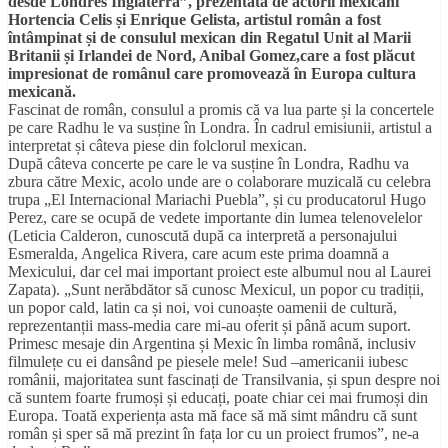
desde Londres Inglaterra”, prezentată de actorii mexicani
Hortencia Celis și Enrique Gelista, artistul român a fost
întâmpinat și de consulul mexican din Regatul Unit al Marii
Britanii și Irlandei de Nord, Anibal Gomez,care a fost plăcut
impresionat de românul care promovează în Europa cultura
mexicană.
Fascinat de român, consulul a promis că va lua parte și la concertele
pe care Radhu le va susține în Londra. În cadrul emisiunii, artistul a
interpretat și câteva piese din folclorul mexican.
După câteva concerte pe care le va susține în Londra, Radhu va
zbura către Mexic, acolo unde are o colaborare muzicală cu celebra
trupa „El Internacional Mariachi Puebla”, și cu producatorul Hugo
Perez, care se ocupă de vedete importante din lumea telenovelelor
(Leticia Calderon, cunoscută după ca interpretă a personajului
Esmeralda, Angelica Rivera, care acum este prima doamnă a
Mexicului, dar cel mai important proiect este albumul nou al Laurei
Zapata). „Sunt nerăbdător să cunosc Mexicul, un popor cu tradiții,
un popor cald, latin ca și noi, voi cunoaște oamenii de cultură,
reprezentanții mass-media care mi-au oferit și până acum suport.
Primesc mesaje din Argentina și Mexic în limba română, inclusiv
filmulețe cu ei dansând pe piesele mele! Sud –americanii iubesc
românii, majoritatea sunt fascinați de Transilvania, și spun despre noi
că suntem foarte frumoși și educați, poate chiar cei mai frumoși din
Europa. Toată experiența asta mă face să mă simt mândru că sunt
român și sper să mă prezint în fața lor cu un proiect frumos”, ne-a