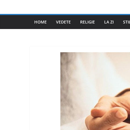
Skip
to
content
HOME
VEDETE
RELIGIE
LA ZI
STI