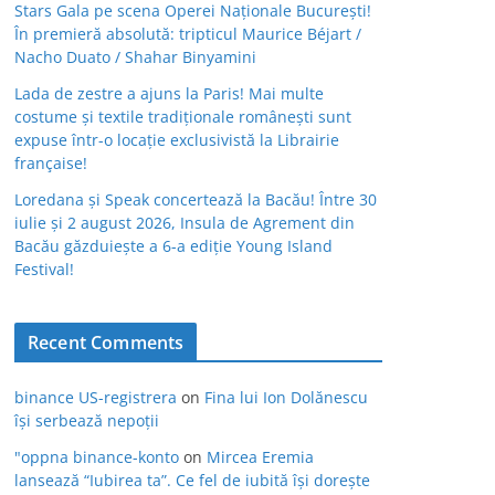
Stars Gala pe scena Operei Naționale București!
În premieră absolută: tripticul Maurice Béjart /
Nacho Duato / Shahar Binyamini
Lada de zestre a ajuns la Paris! Mai multe
costume și textile tradiționale românești sunt
expuse într-o locație exclusivistă la Librairie
française!
Loredana și Speak concertează la Bacău! Între 30
iulie și 2 august 2026, Insula de Agrement din
Bacău găzduiește a 6-a ediție Young Island
Festival!
Recent Comments
binance US-registrera
on
Fina lui Ion Dolănescu
își serbează nepoții
"oppna binance-konto
on
Mircea Eremia
lansează “Iubirea ta”. Ce fel de iubită își dorește