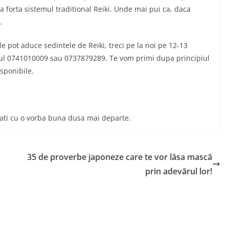
ra forta sistemul traditional Reiki. Unde mai pui ca, daca
.
le pot aduce sedintele de Reiki, treci pe la noi pe 12-13
rul 0741010009 sau 0737879289. Te vom primi dupa principiul
isponibile.
plati cu o vorba buna dusa mai departe.
35 de proverbe japoneze care te vor lăsa mască
prin adevărul lor!