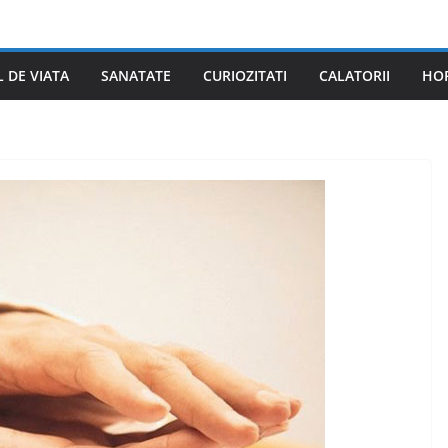
L DE VIATA
SANATATE
CURIOZITATI
CALATORII
HO