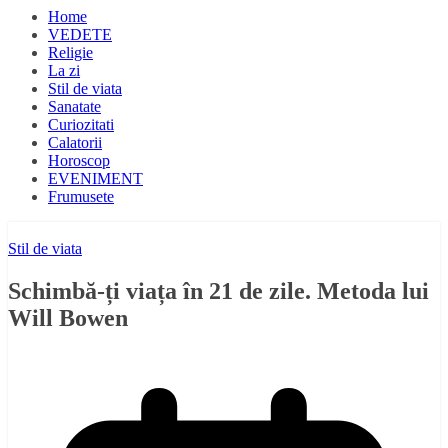
Home
VEDETE
Religie
La zi
Stil de viata
Sanatate
Curiozitati
Calatorii
Horoscop
EVENIMENT
Frumusete
Stil de viata
Schimbă-ți viața în 21 de zile. Metoda lui
Will Bowen