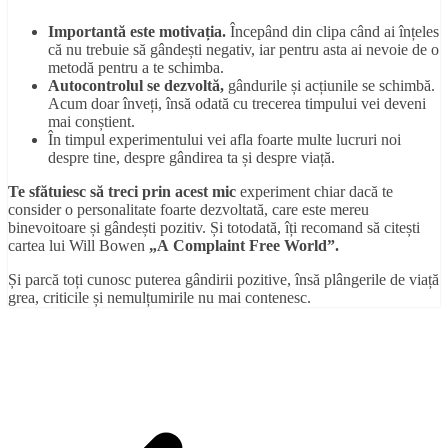
Importantă este motivația.
Începând din clipa când ai înțeles
că nu trebuie să gândești negativ, iar pentru asta ai nevoie de o
metodă pentru a te schimba.
Autocontrolul se dezvoltă,
gândurile și acțiunile se schimbă.
Acum doar înveți, însă odată cu trecerea timpului vei deveni
mai conștient.
În timpul experimentului vei afla foarte multe lucruri noi
despre tine, despre gândirea ta și despre viață.
Te sfătuiesc să treci prin acest mic
experiment chiar dacă te
consider o personalitate foarte dezvoltată, care este mereu
binevoitoare și gândești pozitiv. Și totodată, îți recomand să citești
cartea lui Will Bowen
„A Complaint Free World”.
Și parcă toți cunosc puterea gândirii pozitive, însă plângerile de viață
grea, criticile și nemulțumirile nu mai contenesc.