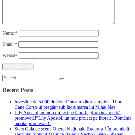
Name
*
Email
*
Website
Recent Posts
Investiție de 5.000 de dolari într-un viitor campion. Thor,
Cane Corso-ul pregătit sub îndrumarea lui Mihai Nae
Lily Apostol, un nou proiect pe litoral: „România merită
promovată!”Lily Apostol, un nou proiect pe litoral: „România
merită promovată!”
Stars Gala pe scena Operei Naționale București! În premieră
absolută: tripticul Maurice Béjart / Nacho Duato / Shahar