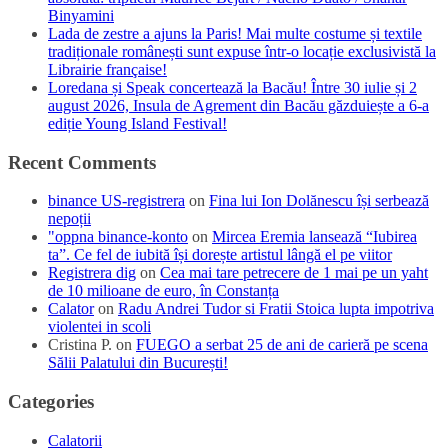
Binyamini
Lada de zestre a ajuns la Paris! Mai multe costume și textile
tradiționale românești sunt expuse într-o locație exclusivistă la
Librairie française!
Loredana și Speak concertează la Bacău! Între 30 iulie și 2
august 2026, Insula de Agrement din Bacău găzduiește a 6-a
ediție Young Island Festival!
Recent Comments
binance US-registrera
on
Fina lui Ion Dolănescu își serbează
nepoții
"oppna binance-konto
on
Mircea Eremia lansează “Iubirea
ta”. Ce fel de iubită își dorește artistul lângă el pe viitor
Registrera dig
on
Cea mai tare petrecere de 1 mai pe un yaht
de 10 milioane de euro, în Constanța
Calator
on
Radu Andrei Tudor si Fratii Stoica lupta impotriva
violentei in scoli
Cristina P.
on
FUEGO a serbat 25 de ani de carieră pe scena
Sălii Palatului din București!
Categories
Calatorii