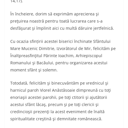
14,17).
În încheiere, dorim să exprimăm aprecierea şi
preţuirea noastră pentru toată lucrarea care s-a
desfăşurat şi împlinit aici cu multă dăruire jertfelnică.
Cu ocazia sfințirii acestei biserici închinate Sfântului
Mare Mucenic Dimitrie, Izvorâtorul de Mir, felicităm pe
Înaltpreasfinţitul Părinte Ioachim, Arhiepiscopul
Romanului şi Bacăului, pentru organizarea acestui
moment sfânt şi solemn.
Totodată, felicităm şi binecuvântăm pe vrednicul şi
harnicul paroh Viorel Anăstăsoaie dimpreună cu toţi
enoriaşii acestei parohii, pe toţi ctitorii şi ajutătorii
acestui sfânt lăcaş, precum şi pe toţi clericii şi
credincioşii prezenţi la acest eveniment de înaltă
spiritualitate creştină şi demnitate românească.