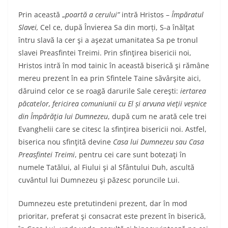
Prin această „
poartă a cerului”
intră Hristos –
Împăratul
Slavei,
Cel ce, după Învierea Sa din morți, S-a înălţat
întru slavă la cer şi a aşezat umanitatea Sa pe tronul
slavei Preasfintei Treimi. Prin sfinţirea bisericii noi,
Hristos intră în mod tainic în această biserică şi rămâne
mereu prezent în ea prin Sfintele Taine săvârşite aici,
dăruind celor ce se roagă darurile Sale cereşti:
iertarea
păcatelor, fericirea comuniunii cu El
ș
i arvuna vieţii ve
ș
nice
din Împărăţia lui Dumnezeu
, după cum ne arată cele trei
Evanghelii care se citesc la sfinţirea bisericii noi. Astfel,
biserica nou sfinţită devine
Casa lui Dumnezeu
sau
Casa
Preasfintei Treimi
, pentru cei care sunt botezaţi în
numele Tatălui, al Fiului şi al Sfântului Duh, ascultă
cuvântul lui Dumnezeu şi păzesc poruncile Lui.
Dumnezeu este pretutindeni prezent, dar în mod
prioritar, preferat şi consacrat este prezent în biserică,