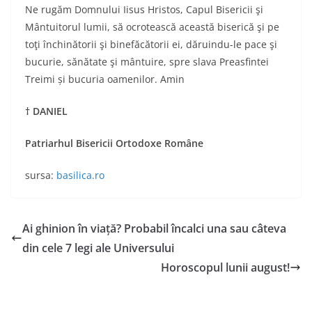
Ne rugăm Domnului Iisus Hristos, Capul Bisericii şi
Mântuitorul lumii, să ocrotească această biserică şi pe
toţi închinătorii şi binefăcătorii ei, dăruindu-le pace şi
bucurie, sănătate şi mântuire, spre slava Preasfintei
Treimi și bucuria oamenilor. Amin
†
DANIEL
Patriarhul Bisericii Ortodoxe Române
sursa:
basilica.ro
Ai ghinion în viață? Probabil încalci una sau câteva
din cele 7 legi ale Universului
Horoscopul lunii august!