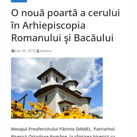
O nouă poartă a cerului
în Arhiepiscopia
Romanului şi Bacăului
July 26, 2016
tatiana
Mesajul Preafericitului Părinte DANIEL, Patriarhul
Bisericii Ortodoxe Române, la sfinţirea bisericii cu