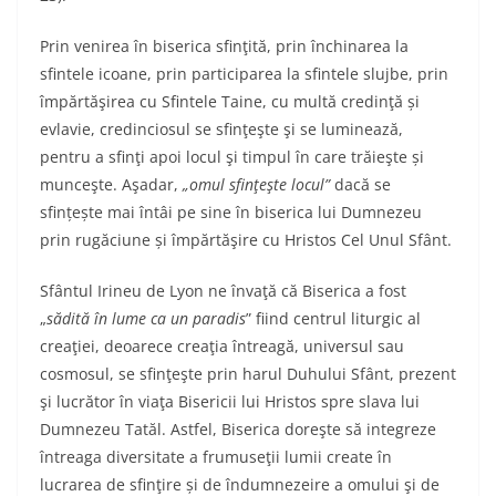
Prin venirea în biserica sfinţită, prin închinarea la
sfintele icoane, prin participarea la sfintele slujbe, prin
împărtăşirea cu Sfintele Taine, cu multă credinţă și
evlavie, credinciosul se sfinţeşte şi se luminează,
pentru a sfinţi apoi locul şi timpul în care trăieşte și
munceşte. Aşadar,
„omul sfinţeşte locul”
dacă se
sfințește mai întâi pe sine în biserica lui Dumnezeu
prin rugăciune și împărtăşire cu Hristos Cel Unul Sfânt.
Sfântul Irineu de Lyon ne învaţă că Biserica a fost
„
sădită în lume ca un paradis
” fiind centrul liturgic al
creaţiei, deoarece creaţia întreagă, universul sau
cosmosul, se sfinţeşte prin harul Duhului Sfânt, prezent
şi lucrător în viaţa Bisericii lui Hristos spre slava lui
Dumnezeu Tatăl. Astfel, Biserica doreşte să integreze
întreaga diversitate a frumuseţii lumii create în
lucrarea de sfinţire și de îndumnezeire a omului şi de