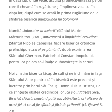
în Casa Lui, unde vede, ascultă și binecuvintează pe cei
care Îl cheamă în rugăciune şi împlinesc voia Lui în
viața lor, după cum se arată în prima rugăciune de la
sfinţirea bisericii
(Rugăciunea lui Solomon).
Numită
„laborator al Învierii”
(Sfântul Maxim
Mărturisitorul) sau
„anticameră a Împărăţiei cerurilor”
(Sfântul Nicolae Cabasila), fiecare biserică ortodoxă
preînchipuie
„cerul pe pământ”
, după exprimarea
Sfântului Gherman, Patriarhul Constantinopolului,
pentru ca pe om să-l înalţe duhovniceşte la ceruri.
Noi cinstim biserica lăcaş de cult şi ne închinăm în faţa
Sfântului Altar pentru că în biserică este prezent şi
lucrător prin harul Său Însuşi Domnul Iisus Hristos, Cel
ce sfinţeşte obștea credincioșilor
„ca s-o înfăţişeze Sieşi,
Biserică slăvită, neavând pată sau zbârcitură, ori altceva de
acest fel, ci ca să fie sfântă şi fără de prihană”
(cf.
Efeseni
5,
23).