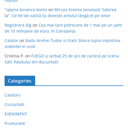
nepoții
"oppna binance-konto
on
Mircea Eremia lansează “Iubirea
ta”. Ce fel de iubită își dorește artistul lângă el pe viitor
Registrera dig
on
Cea mai tare petrecere de 1 mai pe un yaht
de 10 milioane de euro, în Constanța
Calator
on
Radu Andrei Tudor si Fratii Stoica lupta impotriva
violentei in scoli
Cristina P.
on
FUEGO a serbat 25 de ani de carieră pe scena
Sălii Palatului din București!
Categories
Calatorii
Curiozitati
EVENIMENT
Frumusete