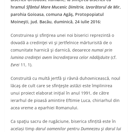
hramul
Sfântul Mare Mucenic Dimitrie, Izvorâtorul de Mir
,
parohia Goioasa, comuna Agăş, Protopopiatul
Moineşti, jud. Bacău, duminică, 24 iulie 2016:
Construirea şi sfinţirea unei noi biserici reprezintă o
dovadă a credinţei vii şi jertfelnice mărturisită de o
comunitate harnică şi darnică, deoarece
numai prin
lumina credinţei avem încredinţarea celor nădăjduite
(cf.
Evrei
11, 1).
Construită cu multă jertfă şi râvnă duhovnicească, noul
lăcaş de cult care se sfinţeşte astăzi este împlinirea
unui proiect elaborat iniţial în anul 1991, de către
ierarhul de pioasă amintire Eftimie Luca, chiriarhul din
acea vreme a eparhiei Romanului.
Ca spaţiu sacru de rugăciune, biserica sfințită este în
același timp
darul oamenilor pentru Dumnezeu şi darul lui