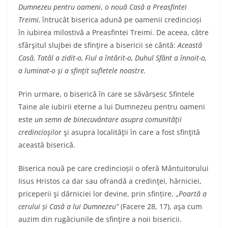
Dumnezeu pentru oameni
,
o nouă
Casă a Preasfintei
Treimi,
întrucât biserica adună pe oamenii credincioși
în iubirea milostivă a Preasfintei Treimi. De aceea, către
sfârşitul slujbei de sfinţire a bisericii se cântă:
Această
Casă, Tatăl a zidit-o, Fiul a întărit-o, Duhul Sfânt a înnoit-o,
a luminat-o şi a sfinţit sufletele noastre.
Prin urmare, o biserică în care se săvârșesc Sfintele
Taine ale iubirii eterne a lui Dumnezeu pentru oameni
este
un semn de binecuvântare asupra comunităţii
credincioşilor
şi asupra localităţii în care a fost sfinţită
această biserică.
Biserica nouă pe care credincioșii o oferă Mântuitorului
Iisus Hristos ca dar sau ofrandă a credinţei, hărniciei,
priceperii şi dărniciei lor devine, prin sfințire, „
Poartă a
cerului
ș
i Casă a lui Dumnezeu”
(Facere 28, 17), aşa cum
auzim din rugăciunile de sfinţire a noii bisericii.