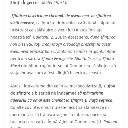
Sfinţii Îngeri
(cf.
Matei
25, 31).
Sfinţirea bisericii ne cheamă, de asemenea, la
sfinţirea
vieţii noastre
, ca înnoire duhovnicească după chipul lui
Hristos şi ca sălășluire a vieţii lui Hristos în viaţa
noastră (cf.
Galateni
, 2, 20). În acest sens,
după sfinţirea
noii bisericii, toţi credincioşii ortodocşi prezenţi la acest
eveniment primesc binecuvântarea să intre în Sfântul Altar
pentru a săruta
Sfânta Evanghelie, Sfânta Cruce şi Sfânta
Masă
din Altar, rugându-se lui Dumnezeu să sfinţească
viaţa lor așa cum a fost sfinţită biserica aceasta.
Astăzi, într-o lume din ce în ce mai secularizată,
slujba
de sfinţire a bisericii ne îndeamnă
să mărturisim
adevărul că omul este chemat la sfinţire şi viaţă veşnică
.
Cu alte cuvinte, omul nu este făcut să sfârșească în
mormânt, ci să trăiască veșnic în iubirea, pacea şi
bucuria cerească a Împărăţiei lui Dumnezeu (cf.
Romani