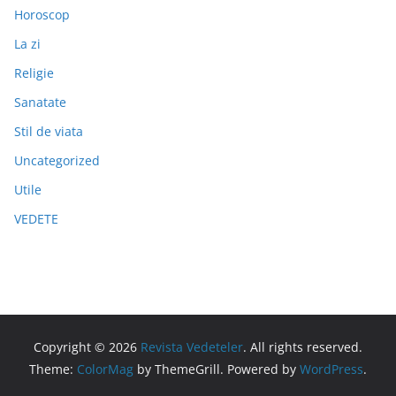
Horoscop
La zi
Religie
Sanatate
Stil de viata
Uncategorized
Utile
VEDETE
Copyright © 2026
Revista Vedeteler
. All rights reserved.
Theme:
ColorMag
by ThemeGrill. Powered by
WordPress
.