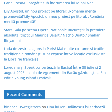
Cane Corso-ul pregătit sub îndrumarea lui Mihai Nae
Lily Apostol, un nou proiect pe litoral: „România merită
promovată!”Lily Apostol, un nou proiect pe litoral: „România
merită promovată!”
Stars Gala pe scena Operei Naționale București! În premieră
absolută: tripticul Maurice Béjart / Nacho Duato / Shahar
Binyamini
Lada de zestre a ajuns la Paris! Mai multe costume și textile
tradiționale românești sunt expuse într-o locație exclusivistă
la Librairie française!
Loredana și Speak concertează la Bacău! Între 30 iulie și 2
august 2026, Insula de Agrement din Bacău găzduiește a 6-a
ediție Young Island Festival!
Recent Comments
binance US-registrera
on
Fina lui Ion Dolănescu își serbează