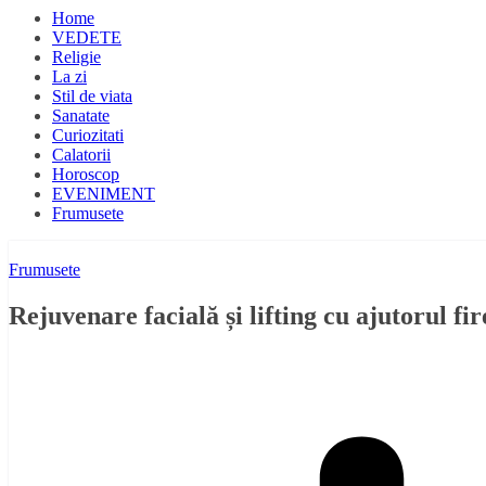
Home
VEDETE
Religie
La zi
Stil de viata
Sanatate
Curiozitati
Calatorii
Horoscop
EVENIMENT
Frumusete
Frumusete
Rejuvenare facială și lifting cu ajutorul f