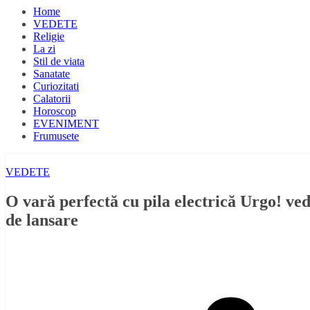
Home
VEDETE
Religie
La zi
Stil de viata
Sanatate
Curiozitati
Calatorii
Horoscop
EVENIMENT
Frumusete
VEDETE
O vară perfectă cu pila electrică Urgo! ve
de lansare