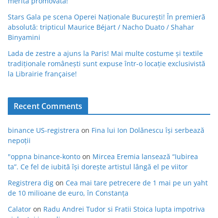
merită promovată!”
Stars Gala pe scena Operei Naționale București! În premieră
absolută: tripticul Maurice Béjart / Nacho Duato / Shahar
Binyamini
Lada de zestre a ajuns la Paris! Mai multe costume și textile
tradiționale românești sunt expuse într-o locație exclusivistă
la Librairie française!
Recent Comments
binance US-registrera
on
Fina lui Ion Dolănescu își serbează
nepoții
"oppna binance-konto
on
Mircea Eremia lansează “Iubirea
ta”. Ce fel de iubită își dorește artistul lângă el pe viitor
Registrera dig
on
Cea mai tare petrecere de 1 mai pe un yaht
de 10 milioane de euro, în Constanța
Calator
on
Radu Andrei Tudor si Fratii Stoica lupta impotriva