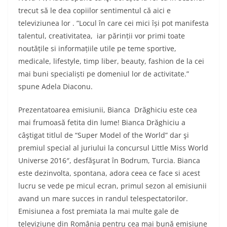
trecut să le dea copiilor sentimentul că aici e
televiziunea lor . ”Locul în care cei mici își pot manifesta
talentul, creativitatea, iar părinții vor primi toate
noutățile si informațiile utile pe teme sportive,
medicale, lifestyle, timp liber, beauty, fashion de la cei
mai buni specialiști pe domeniul lor de activitate.”
spune Adela Diaconu.
Prezentatoarea emisiunii, Bianca Drăghiciu este cea
mai frumoasă fetita din lume! Bianca Drăghiciu a
câştigat titlul de “Super Model of the World” dar şi
premiul special al juriului la concursul Little Miss World
Universe 2016″, desfăşurat în Bodrum, Turcia. Bianca
este dezinvolta, spontana, adora ceea ce face si acest
lucru se vede pe micul ecran, primul sezon al emisiunii
avand un mare succes in randul telespectatorilor.
Emisiunea a fost premiata la mai multe gale de
televiziune din România pentru cea mai bună emisiune