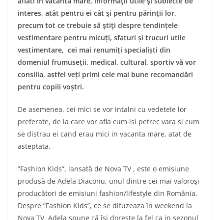
aflati in vacanta mare, informaţii utile şi subiecte de
interes, atât pentru ei cât şi pentru părinţii lor,
precum tot ce trebuie să ştiţi despre tendințele
vestimentare pentru micuți, sfaturi și trucuri utile
vestimentare, cei mai renumiți specialiști din
domeniul frumuseții, medical, cultural, sportiv vă vor
consilia, astfel veți primi cele mai bune recomandări
pentru copiii voștri.
De asemenea, cei mici se vor intalni cu vedetele lor
preferate, de la care vor afla cum isi petrec vara si cum
se distrau ei cand erau mici in vacanta mare, atat de
asteptata.
”Fashion Kids”, lansată de Nova TV , este o emisiune
produsă de Adela Diaconu, unul dintre cei mai valoroşi
producători de emisiuni fashion/lifestyle din România.
Despre ”Fashion Kids”, ce se difuzeaza în weekend la
Nova TV, Adela spune că îşi dorește la fel ca in sezonul