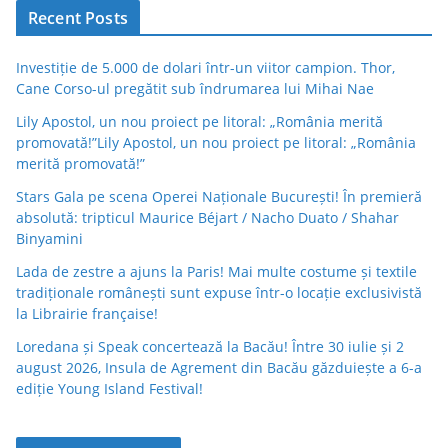
Recent Posts
Investiție de 5.000 de dolari într-un viitor campion. Thor,
Cane Corso-ul pregătit sub îndrumarea lui Mihai Nae
Lily Apostol, un nou proiect pe litoral: „România merită
promovată!”Lily Apostol, un nou proiect pe litoral: „România
merită promovată!”
Stars Gala pe scena Operei Naționale București! În premieră
absolută: tripticul Maurice Béjart / Nacho Duato / Shahar
Binyamini
Lada de zestre a ajuns la Paris! Mai multe costume și textile
tradiționale românești sunt expuse într-o locație exclusivistă
la Librairie française!
Loredana și Speak concertează la Bacău! Între 30 iulie și 2
august 2026, Insula de Agrement din Bacău găzduiește a 6-a
ediție Young Island Festival!