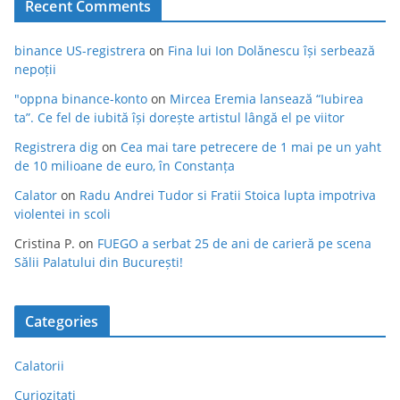
Recent Comments
binance US-registrera
on
Fina lui Ion Dolănescu își serbează
nepoții
"oppna binance-konto
on
Mircea Eremia lansează “Iubirea
ta”. Ce fel de iubită își dorește artistul lângă el pe viitor
Registrera dig
on
Cea mai tare petrecere de 1 mai pe un yaht
de 10 milioane de euro, în Constanța
Calator
on
Radu Andrei Tudor si Fratii Stoica lupta impotriva
violentei in scoli
Cristina P.
on
FUEGO a serbat 25 de ani de carieră pe scena
Sălii Palatului din București!
Categories
Calatorii
Curiozitati