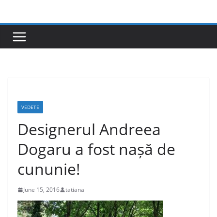
Skip
to
content
VEDETE
Designerul Andreea
Dogaru a fost nașă de
cununie!
June 15, 2016
tatiana