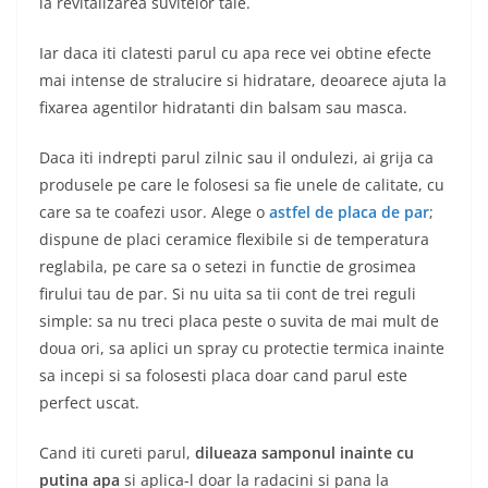
la revitalizarea suvitelor tale.
Iar daca iti clatesti parul cu apa rece vei obtine efecte
mai intense de stralucire si hidratare, deoarece ajuta la
fixarea agentilor hidratanti din balsam sau masca.
Daca iti indrepti parul zilnic sau il ondulezi, ai grija ca
produsele pe care le folosesi sa fie unele de calitate, cu
care sa te coafezi usor. Alege o
astfel de placa de par
;
dispune de placi ceramice flexibile si de temperatura
reglabila, pe care sa o setezi in functie de grosimea
firului tau de par. Si nu uita sa tii cont de trei reguli
simple: sa nu treci placa peste o suvita de mai mult de
doua ori, sa aplici un spray cu protectie termica inainte
sa incepi si sa folosesti placa doar cand parul este
perfect uscat.
Cand iti cureti parul,
dilueaza samponul inainte cu
putina apa
si aplica-l doar la radacini si pana la