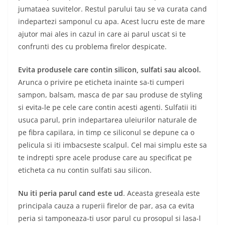
jumataea suvitelor. Restul parului tau se va curata cand
indepartezi samponul cu apa. Acest lucru este de mare
ajutor mai ales in cazul in care ai parul uscat si te
confrunti des cu problema firelor despicate.
Evita produsele care contin silicon, sulfati sau alcool.
Arunca o privire pe eticheta inainte sa-ti cumperi
sampon, balsam, masca de par sau produse de styling
si evita-le pe cele care contin acesti agenti. Sulfatii iti
usuca parul, prin indepartarea uleiurilor naturale de
pe fibra capilara, in timp ce siliconul se depune ca o
pelicula si iti imbacseste scalpul. Cel mai simplu este sa
te indrepti spre acele produse care au specificat pe
eticheta ca nu contin sulfati sau silicon.
Nu iti peria parul cand este ud
. Aceasta greseala este
principala cauza a ruperii firelor de par, asa ca evita
peria si tamponeaza-ti usor parul cu prosopul si lasa-l