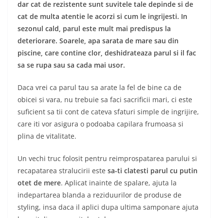
dar cat de rezistente sunt suvitele tale depinde si de
cat de multa atentie le acorzi si cum le ingrijesti. In
sezonul cald, parul este mult mai predispus la
deteriorare. Soarele, apa sarata de mare sau din
piscine, care contine clor, deshidrateaza parul si il fac
sa se rupa sau sa cada mai usor.
Daca vrei ca parul tau sa arate la fel de bine ca de
obicei si vara, nu trebuie sa faci sacrificii mari, ci este
suficient sa tii cont de cateva sfaturi simple de ingrijire,
care iti vor asigura o podoaba capilara frumoasa si
plina de vitalitate.
Un vechi truc folosit pentru reimprospatarea parului si
recapatarea stralucirii este
sa-ti
clatesti parul cu putin
otet de mere
. Aplicat inainte de spalare, ajuta la
indepartarea blanda a reziduurilor de produse de
styling, insa daca il aplici dupa ultima samponare ajuta