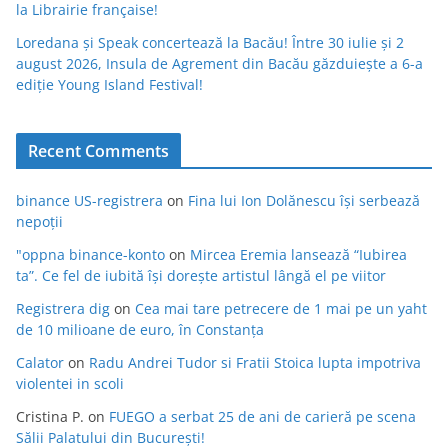
la Librairie française!
Loredana și Speak concertează la Bacău! Între 30 iulie și 2
august 2026, Insula de Agrement din Bacău găzduiește a 6-a
ediție Young Island Festival!
Recent Comments
binance US-registrera
on
Fina lui Ion Dolănescu își serbează
nepoții
"oppna binance-konto
on
Mircea Eremia lansează “Iubirea
ta”. Ce fel de iubită își dorește artistul lângă el pe viitor
Registrera dig
on
Cea mai tare petrecere de 1 mai pe un yaht
de 10 milioane de euro, în Constanța
Calator
on
Radu Andrei Tudor si Fratii Stoica lupta impotriva
violentei in scoli
Cristina P.
on
FUEGO a serbat 25 de ani de carieră pe scena
Sălii Palatului din București!