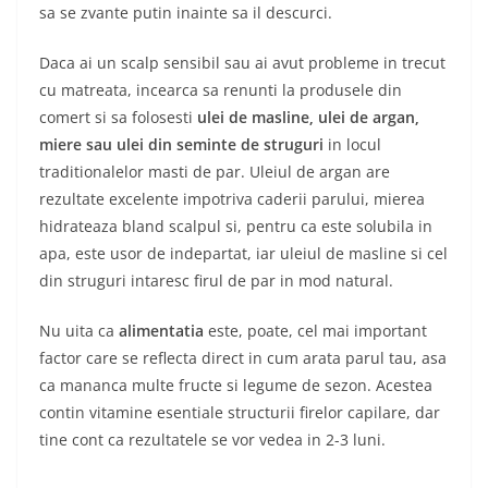
sa se zvante putin inainte sa il descurci.
Daca ai un scalp sensibil sau ai avut probleme in trecut
cu matreata, incearca sa renunti la produsele din
comert si sa folosesti
ulei de masline, ulei de argan,
miere sau ulei din seminte de struguri
in locul
traditionalelor masti de par. Uleiul de argan are
rezultate excelente impotriva caderii parului, mierea
hidrateaza bland scalpul si, pentru ca este solubila in
apa, este usor de indepartat, iar uleiul de masline si cel
din struguri intaresc firul de par in mod natural.
Nu uita ca
alimentatia
este, poate, cel mai important
factor care se reflecta direct in cum arata parul tau, asa
ca mananca multe fructe si legume de sezon. Acestea
contin vitamine esentiale structurii firelor capilare, dar
tine cont ca rezultatele se vor vedea in 2-3 luni.