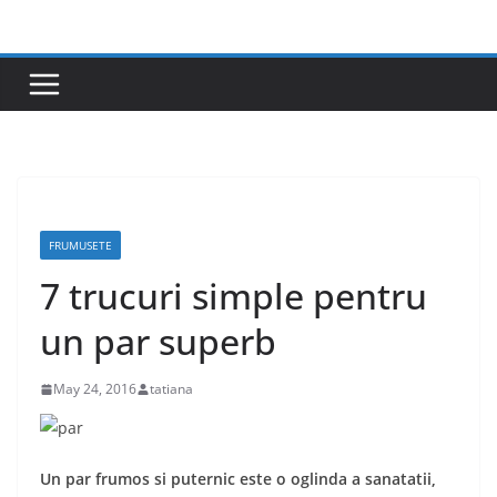
Skip
to
content
FRUMUSETE
7 trucuri simple pentru
un par superb
May 24, 2016
tatiana
Un par frumos si puternic este o oglinda a sanatatii,