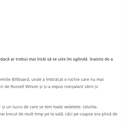
 dacă ar trebui mai întâi să se uite îm oglindă înainte de a
remiile Billboard, unde a îmbrăcat o rochie care nu mai
ri de Russell Wilson și și-a expus nonșalant sânii și
 și un lucru de care se tem toate vedetele: celulita.
ai trecut de mult timp pe la sală, căci pe coapse era plină de