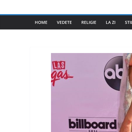
Skip
to
content
HOME
VEDETE
RELIGIE
LA ZI
STI