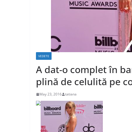
VEDETE
A dat-o complet în ba
plină de celulită pe c
May 23, 2016
tatiana