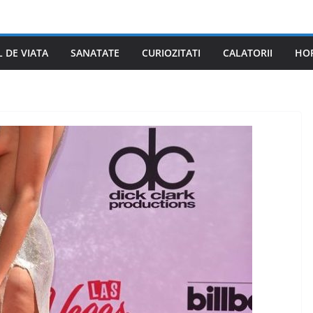
L DE VIATA
SANATATE
CURIOZITATI
CALATORII
HO