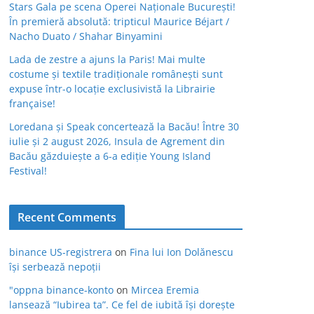
Stars Gala pe scena Operei Naționale București!
În premieră absolută: tripticul Maurice Béjart /
Nacho Duato / Shahar Binyamini
Lada de zestre a ajuns la Paris! Mai multe
costume și textile tradiționale românești sunt
expuse într-o locație exclusivistă la Librairie
française!
Loredana și Speak concertează la Bacău! Între 30
iulie și 2 august 2026, Insula de Agrement din
Bacău găzduiește a 6-a ediție Young Island
Festival!
Recent Comments
binance US-registrera
on
Fina lui Ion Dolănescu
își serbează nepoții
"oppna binance-konto
on
Mircea Eremia
lansează “Iubirea ta”. Ce fel de iubită își dorește