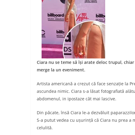
Ciara nu se teme să își arate deloc trupul, chiar
merge la un eveniment.
Artista americană a crezut că face senzație la P
ascundea nimic. Ciara s-a lăsat fotografiată alătu
abdomenul, in ipostaze cât mai lascive.
Din păcate, însă Ciara le-a dezvăluit paparazzilor
S-a putut vedea cu ușurință că Ciara nu prea a m
celulită.