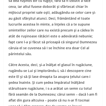
să dea ruşinos bir cu fugiţii, fără să fi izbutit a face
ceva, iar altul fusese doborât şi sfârtecat chiar în
mijlocul propriei sale oşti, adăugându-se celor care şi-
au găsit sfârşitul atunci. Deci, frământând el toate
lucrurile acestea în minte, a înţeles că a te supune
smintelilor zeilor care nu există precum şi a cădea în
atât de ruşinoase rătăciri este o adevărată nebunie;
fapt care l-a şi făcut să priceapă că singurul Dumnezeu
căruia el se cuvenea să I se închine era doar Cel al
părintelui său.
Către Acesta, deci, şi-a înălţat el glasul în rugăciune,
rugându-se Lui şi implorându-L să-i descopere cine
este El şi să-Şi lase dreapta Sa asupra ţelului care-i
şedea înainte. Şi cum şedea împăratul înălţând
stăruitoare rugăciune, i s-a arătat un semn cu totul
fără seamăn de la Dumnezeu; cărui semn – dacă l-am fi
aflat din gura altcuiva – poate că nu n-ar fi tocmai