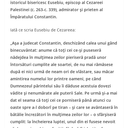
istoricul bisericesc Eusebiu, episcop al Cezareei
Palestinei (c. 263-c. 339), admirator şi prieten al
Împăratului Constantin.
Iată ce scria Eusebiu de Cezareea:
„Aşa a judecat Constantin, deschizând calea unui gând
binecuvântat: anume că toţi cei ce-şi puseseră
nădejdea în mulţimea zeilor pieriseră pradă unor
întorsături cumplite ale soartei, de nu mai rămăsese
după ei nici urmă de neam ori de vlăstare, sau măcar
amintirea numelui lor printre oameni, pe când
Dumnezeul părintelui său îi dăduse acestuia dovezi
vădite şi nenumărate ale puterii Sale. Pe urmă şi-a mai
dat el seama că toţi cei ce porniseră până atunci cu
oaste spre a-l doborî pe tiran – şi care se avântaseră în
bătălie încrezători în mulţimea zeilor lor – o sfârşiseră
cumplit: la încheierea luptei, unul din ei fusese nevoit