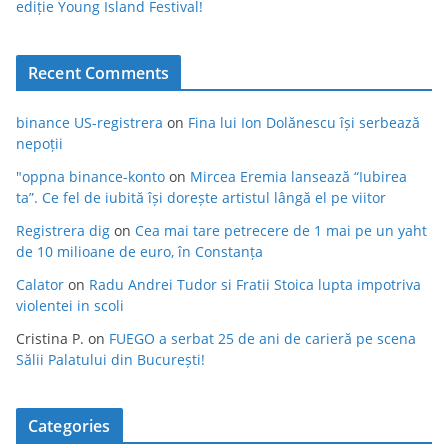
ediție Young Island Festival!
Recent Comments
binance US-registrera
on
Fina lui Ion Dolănescu își serbează
nepoții
"oppna binance-konto
on
Mircea Eremia lansează “Iubirea
ta”. Ce fel de iubită își dorește artistul lângă el pe viitor
Registrera dig
on
Cea mai tare petrecere de 1 mai pe un yaht
de 10 milioane de euro, în Constanța
Calator
on
Radu Andrei Tudor si Fratii Stoica lupta impotriva
violentei in scoli
Cristina P.
on
FUEGO a serbat 25 de ani de carieră pe scena
Sălii Palatului din București!
Categories