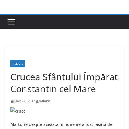
Skip
to
content
RELIGIE
Crucea Sfântului Împărat
Constantin cel Mare
May 22, 2016
tatiana
Mărturie despre această minune ne-a fost lăsată de