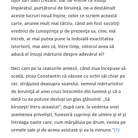
uşor să-i dăm crezare; dar de vreme ce însuşi
împăratul, purtătorul de biruinţă, ne-a destăinuit
aceste lucruri nouă înşine, celor ce scriem această
carte, anume mult mai târziu, când am fost socotiţi
vrednici de cunoştinţa şi de prezenţa sa, cine, mă
întreb, ar mai putea pune la îndoială exactitatea
istorisirii, mai ales că, între timp, viitorul avea să
aducă el însuşi mărturie despre adevărul ei?
Deci cam pe la ceasurile amiezii, când ziua începuse să
scadă, zicea Constantin că văzuse cu ochii săi chiar pe
cer, străjuind deasupra soarelui, semnul mărturisitor
de biruinţă al unei cruci întocmite din lumină şi că o
dată cu ea putuse desluşi un glas glăsuind: „Să
biruieşti întru aceasta!”; după care, la vederea unei
asemenea privelişti, fuseseră cuprinşi de uimire şi el şi
întreaga oaste care, cum mărşăluia pe drum, venea pe
urmele sale şi de aceea asistase şi ea la minune.”
[1]