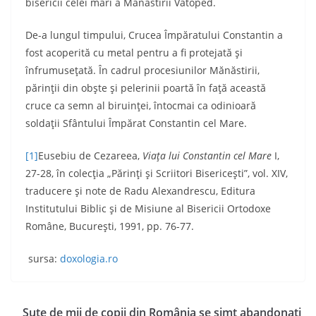
bisericii celei mari a Mânăstirii Vatoped.
De-a lungul timpului, Crucea Împăratului Constantin a
fost acoperită cu metal pentru a fi protejată şi
înfrumuseţată. În cadrul procesiunilor Mănăstirii,
părinţii din obşte şi pelerinii poartă în faţă această
cruce ca semn al biruinţei, întocmai ca odinioară
soldaţii Sfântului Împărat ­Constantin cel Mare.
[1]
Eusebiu de Cezareea,
Viaţa lui Constantin cel Mare
I,
27-28, în colecţia „Părinţi şi Scriitori Bisericeşti”, vol. XIV,
traducere şi note de Radu Alexandrescu, Editura
Institutului Biblic şi de Misiune al Bisericii Ortodoxe
Române, Bucureşti, 1991, pp. 76-77.
sursa:
doxologia.ro
Sute de mii de copii din România se simt abandonați