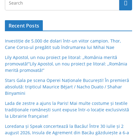
Recent Posts
Investiție de 5.000 de dolari într-un viitor campion. Thor,
Cane Corso-ul pregătit sub îndrumarea lui Mihai Nae
Lily Apostol, un nou proiect pe litoral: „România merită
promovată!”Lily Apostol, un nou proiect pe litoral: „România
merită promovată!”
Stars Gala pe scena Operei Naționale București! În premieră
absolută: tripticul Maurice Béjart / Nacho Duato / Shahar
Binyamini
Lada de zestre a ajuns la Paris! Mai multe costume și textile
tradiționale românești sunt expuse într-o locație exclusivistă
la Librairie française!
Loredana și Speak concertează la Bacău! Între 30 iulie și 2
august 2026, Insula de Agrement din Bacău găzduiește a 6-a