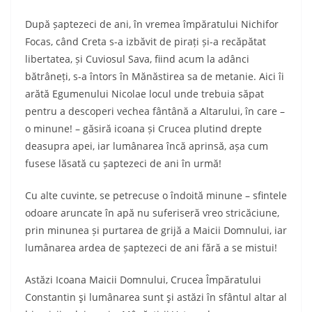
După șaptezeci de ani, în vremea împăratului Nichifor
Focas, când Creta s-a izbăvit de pirați și-a recăpătat
libertatea, și Cuviosul Sava, fiind acum la adânci
bătrâneți, s-a întors în Mănăstirea sa de metanie. Aici îi
arătă Egumenului Nicolae locul unde trebuia săpat
pentru a descoperi vechea fântână a Altarului, în care –
o minune! – găsiră icoana și Crucea plutind drepte
deasupra apei, iar lumânarea încă aprinsă, așa cum
fusese lăsată cu șaptezeci de ani în urmă!
Cu alte cuvinte, se petrecuse o îndoită minune – sfintele
odoare aruncate în apă nu suferiseră vreo stricăciune,
prin minunea și purtarea de grijă a Maicii Domnului, iar
lumânarea ardea de șaptezeci de ani fără a se mistui!
Astăzi Icoana Maicii Domnului, Crucea Împăratului
Constantin şi lumânarea sunt şi astăzi în sfântul altar al