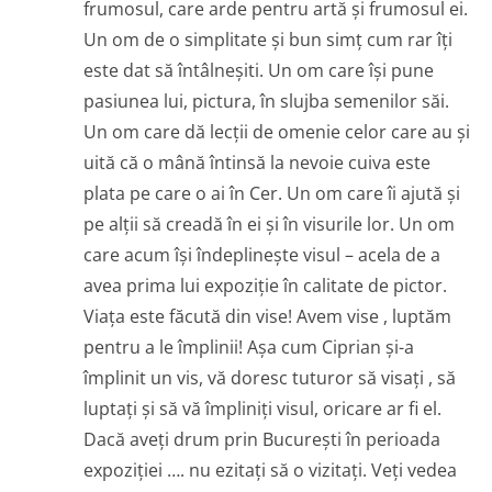
frumosul, care arde pentru artă și frumosul ei.
Un om de o simplitate și bun simț cum rar îți
este dat să întâlneșiti. Un om care își pune
pasiunea lui, pictura, în slujba semenilor săi.
Un om care dă lecții de omenie celor care au și
uită că o mână întinsă la nevoie cuiva este
plata pe care o ai în Cer. Un om care îi ajută și
pe alții să creadă în ei și în visurile lor. Un om
care acum își îndeplinește visul – acela de a
avea prima lui expoziție în calitate de pictor.
Viața este făcută din vise! Avem vise , luptăm
pentru a le împlinii! Așa cum Ciprian și-a
împlinit un vis, vă doresc tuturor să visați , să
luptați și să vă împliniți visul, oricare ar fi el.
Dacă aveți drum prin București în perioada
expoziției …. nu ezitați să o vizitați. Veți vedea