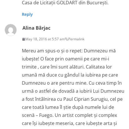
Casa de Licitații GOLDART din București.
Reply
Alina Bârjac
May 18, 2016 at 5:57 am
Permalink
Mereu am spus-o și o repet: Dumnezeu mă
iubește! O face prin oamenii pe care mi-i
trimite , care îmi sunt alături. Calitatea lor
umană mă duce cu gândul la iubirea pe care
Dumnezeu o are pentru mine. Cu ceva timp în
urmă o astfel de dovadă a iubirii Lui Dumnezeu
a fost întâlnirea cu Paul Ciprian Surugiu, cel pe
care toată lumea îl știe după numele lui de
scenă – Fuego. Un artist complet și complex
care își iubește meseria, care iubește arta și