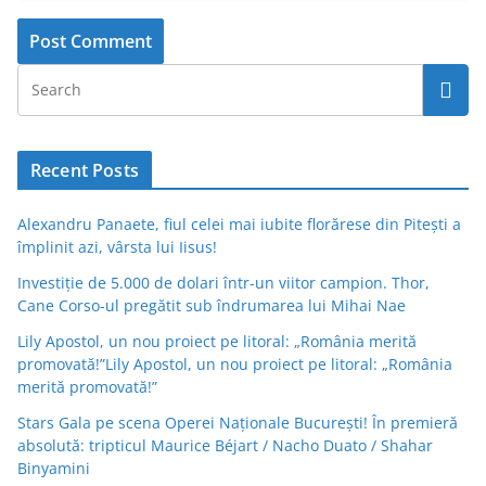
Recent Posts
Alexandru Panaete, fiul celei mai iubite florărese din Pitești a
împlinit azi, vârsta lui Iisus!
Investiție de 5.000 de dolari într-un viitor campion. Thor,
Cane Corso-ul pregătit sub îndrumarea lui Mihai Nae
Lily Apostol, un nou proiect pe litoral: „România merită
promovată!”Lily Apostol, un nou proiect pe litoral: „România
merită promovată!”
Stars Gala pe scena Operei Naționale București! În premieră
absolută: tripticul Maurice Béjart / Nacho Duato / Shahar
Binyamini