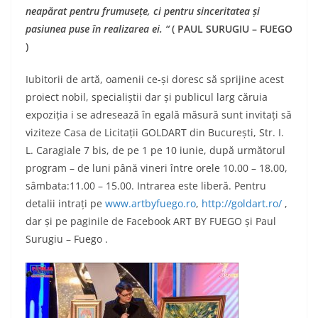
neapărat pentru frumusețe, ci pentru sinceritatea și
pasiunea puse în realizarea ei.
“
( PAUL SURUGIU – FUEGO
)
Iubitorii de artă, oamenii ce-și doresc să sprijine acest
proiect nobil, specialiștii dar și publicul larg căruia
expoziția i se adresează în egală măsură sunt invitați să
viziteze Casa de Licitații GOLDART din București, Str. I.
L. Caragiale 7 bis, de pe 1 pe 10 iunie, după următorul
program – de luni până vineri între orele 10.00 – 18.00,
sâmbata:11.00 – 15.00. Intrarea este liberă. Pentru
detalii intrați pe
www.artbyfuego.ro
,
http://goldart.ro/
,
dar și pe paginile de Facebook ART BY FUEGO și Paul
Surugiu – Fuego .