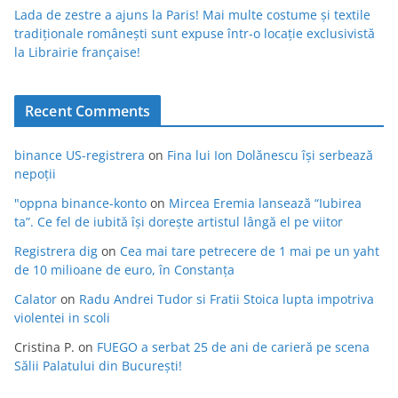
Lada de zestre a ajuns la Paris! Mai multe costume și textile
tradiționale românești sunt expuse într-o locație exclusivistă
la Librairie française!
Recent Comments
binance US-registrera
on
Fina lui Ion Dolănescu își serbează
nepoții
"oppna binance-konto
on
Mircea Eremia lansează “Iubirea
ta”. Ce fel de iubită își dorește artistul lângă el pe viitor
Registrera dig
on
Cea mai tare petrecere de 1 mai pe un yaht
de 10 milioane de euro, în Constanța
Calator
on
Radu Andrei Tudor si Fratii Stoica lupta impotriva
violentei in scoli
Cristina P.
on
FUEGO a serbat 25 de ani de carieră pe scena
Sălii Palatului din București!