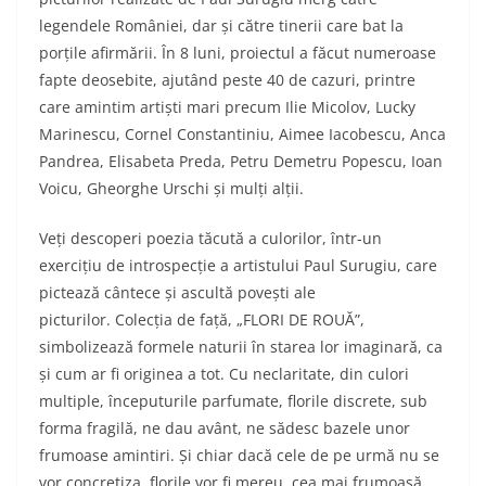
legendele României, dar și către tinerii care bat la
porțile afirmării. În 8 luni, proiectul a făcut numeroase
fapte deosebite, ajutând peste 40 de cazuri, printre
care amintim artiști mari precum Ilie Micolov, Lucky
Marinescu, Cornel Constantiniu, Aimee Iacobescu, Anca
Pandrea, Elisabeta Preda, Petru Demetru Popescu, Ioan
Voicu, Gheorghe Urschi și mulți alții.
Veți descoperi poezia tăcută a culorilor, într-un
exercițiu de introspecție a artistului Paul Surugiu, care
pictează cântece și ascultă povești ale
picturilor. Colecția de față, „FLORI DE ROUĂ”,
simbolizează formele naturii în starea lor imaginară, ca
și cum ar fi originea a tot. Cu neclaritate, din culori
multiple, începuturile parfumate, florile discrete, sub
forma fragilă, ne dau avânt, ne sădesc bazele unor
frumoase amintiri. Și chiar dacă cele de pe urmă nu se
vor concretiza, florile vor fi mereu, cea mai frumoasă