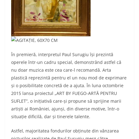
În premieră, interpretul Paul Surugiu își prezintă
operele într-un cadru special, demonstrând astfel că
nu doar muzica este cea care-l recomandă. Arta
plastică reprezintă pentru el un nou mod de exprimare
și o posibilitate concretă de a ajuta. În luna octombrie
2015 lansa proiectul „ART BY FUEGO-ARTĂ PENTRU
SUFLET”, o inițiativă care-și propune să sprijine marii
artiști ai României, ajunși, din diverse motive, într-o
situație dificilă, dar și tinerele talente.
Astfel, majoritatea fondurilor obținute din vânzarea
picturilor realizate de Paul Surugiu merg către