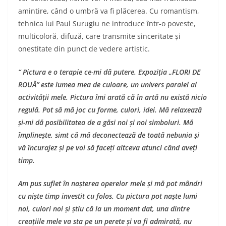
amintire, când o umbră va fi plăcerea. Cu romantism,
tehnica lui Paul Surugiu ne introduce într-o poveste,
multicoloră, difuză, care transmite sinceritate și
onestitate din punct de vedere artistic.
“
Pictura e o terapie ce-mi dă putere.
Expozi
ția „FLORI DE
ROUĂ”
este lumea mea de culoare, un univers paralel al
activității mele.
Pictura îmi arată că în artă nu există nicio
regulă. Pot să mă joc cu forme, culori, idei. Mă relaxează
și-mi dă posibilitatea de a găsi noi și noi simboluri. Mă
împlinește, simt că mă deconectează de toată nebunia și
vă încurajez și pe voi să faceți altceva atunci când aveți
timp.
Am pus suflet în nașterea operelor mele și mă pot mândri
cu niște timp investit cu folos. Cu pictura pot naște lumi
noi, culori noi și știu că la un moment dat, una dintre
creațiile mele va sta pe un perete și va fi admirată, nu