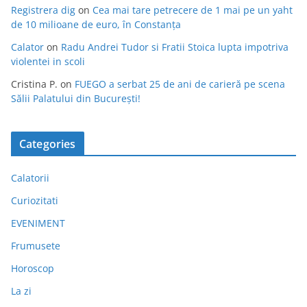
Registrera dig
on
Cea mai tare petrecere de 1 mai pe un yaht
de 10 milioane de euro, în Constanța
Calator
on
Radu Andrei Tudor si Fratii Stoica lupta impotriva
violentei in scoli
Cristina P.
on
FUEGO a serbat 25 de ani de carieră pe scena
Sălii Palatului din București!
Categories
Calatorii
Curiozitati
EVENIMENT
Frumusete
Horoscop
La zi