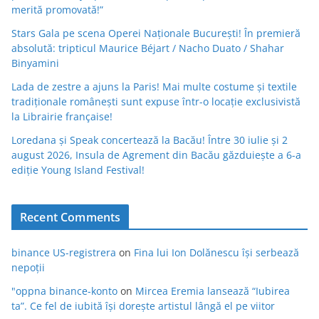
merită promovată!”
Stars Gala pe scena Operei Naționale București! În premieră
absolută: tripticul Maurice Béjart / Nacho Duato / Shahar
Binyamini
Lada de zestre a ajuns la Paris! Mai multe costume și textile
tradiționale românești sunt expuse într-o locație exclusivistă
la Librairie française!
Loredana și Speak concertează la Bacău! Între 30 iulie și 2
august 2026, Insula de Agrement din Bacău găzduiește a 6-a
ediție Young Island Festival!
Recent Comments
binance US-registrera
on
Fina lui Ion Dolănescu își serbează
nepoții
"oppna binance-konto
on
Mircea Eremia lansează “Iubirea
ta”. Ce fel de iubită își dorește artistul lângă el pe viitor