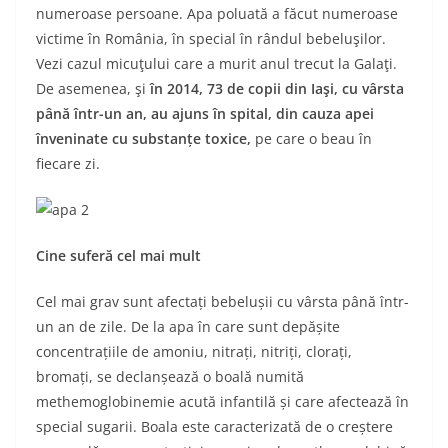
numeroase persoane. Apa poluată a făcut numeroase
victime în România, în special în rândul bebeluşilor.
Vezi cazul micuţului care a murit anul trecut la Galaţi.
De asemenea, şi
în 2014, 73 de copii din Iaşi, cu vârsta
până într-un an, au ajuns în spital, din cauza apei
înveninate cu substan
ț
e toxice,
pe care o beau în
fiecare zi.
Cine suferă cel mai mult
Cel mai grav sunt afectați bebelușii cu vârsta până într-
un an de zile. De la apa în care sunt depășite
concentrațiile de amoniu, nitrați, nitriți, clorați,
bromați, se declanșează o boală numită
methemoglobinemie acută infantilă și care afectează în
special sugarii. Boala este caracterizată de o creștere