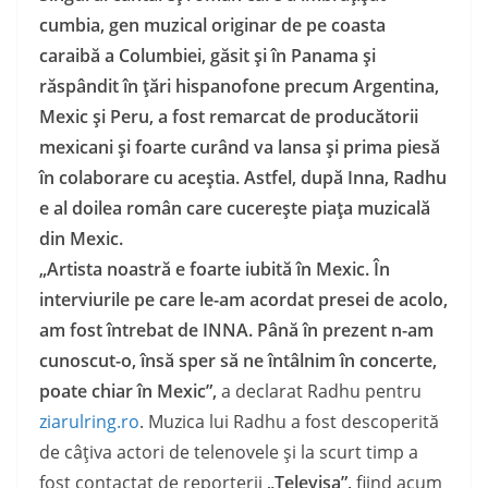
cumbia, gen muzical originar de pe coasta
caraibă a Columbiei, găsit şi în Panama şi
răspândit în ţări hispanofone precum Argentina,
Mexic şi Peru, a fost remarcat de producătorii
mexicani şi foarte curând va lansa şi prima piesă
în colaborare cu aceştia. Astfel, după Inna, Radhu
e al doilea român care cucereşte piaţa muzicală
din Mexic.
„Artista noastră e foarte iubită în Mexic. În
interviurile pe care le-am acordat presei de acolo,
am fost întrebat de INNA. Până în prezent n-am
cunoscut-o, însă sper să ne întâlnim în concerte,
poate chiar în Mexic”,
a declarat Radhu pentru
ziarulring.ro
. Muzica lui Radhu a fost descoperită
de câţiva actori de telenovele şi la scurt timp a
fost contactat de reporterii
„Televisa”,
fiind acum