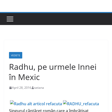
Skip
to
content
VEDETE
Radhu, pe urmele Innei
în Mexic
April 28, 2016
tatiana
Singurul cântăreţ român care a îmbrăţişat