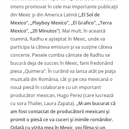
intens promovat în cele mai importante publicaţii
din Mexic şi din America Latină (
„El Sol de
Mexico”, „Playboy Mexico”, „El Grafico”, „Terra
Mexico”, „20 Minutos”
). Mai mult, în această
toamnă, Radhu e aşteptat în Mexic, unde va
participa la câteva emisiuni şi va susţine câteva
concerte. Piesele cumbia cântate de Radhu se
bucură deja de succes în Mexic, fanii fredonând
piesa „Quimera”. În curând va lansa atât pe piaţa
muzicală din România, cât şi pe cea mexicană o
nouă piesă în colaborare cu un important
producător mexican, Hugo Perez (care lucrează
cu sora Thaliei, Laura Zapata).
„M-am bucurat că
am fost contactat de producătorii mexicani şi
promit o piesă ce va cuceri şi inimile românilor.
Odată cu vizita mea în Mexic, voi filma şi un