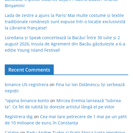
Binyamini
Lada de zestre a ajuns la Paris! Mai multe costume și textile
tradiționale românești sunt expuse într-o locație exclusivistă
la Librairie française!
Loredana și Speak concertează la Bacău! Între 30 iulie și 2
august 2026, Insula de Agrement din Bacău găzduiește a 6-a
ediție Young Island Festival!
Recent Comments
binance US-registrera
on
Fina lui Ion Dolănescu își serbează
nepoții
"oppna binance-konto
on
Mircea Eremia lansează “Iubirea
ta”. Ce fel de iubită își dorește artistul lângă el pe viitor
Registrera dig
on
Cea mai tare petrecere de 1 mai pe un yaht
de 10 milioane de euro, în Constanța
Calator
on
Radu Andrei Tudor si Fratii Stoica lupta impotriva