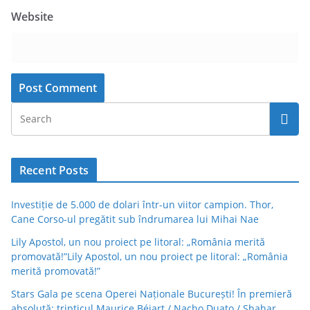
Website
Recent Posts
Investiție de 5.000 de dolari într-un viitor campion. Thor,
Cane Corso-ul pregătit sub îndrumarea lui Mihai Nae
Lily Apostol, un nou proiect pe litoral: „România merită
promovată!”Lily Apostol, un nou proiect pe litoral: „România
merită promovată!”
Stars Gala pe scena Operei Naționale București! În premieră
absolută: tripticul Maurice Béjart / Nacho Duato / Shahar