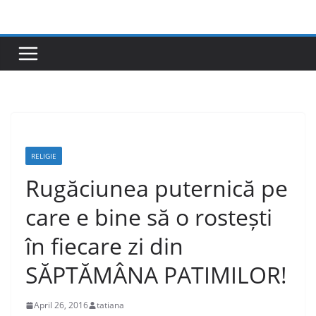
Skip
to
content
RELIGIE
Rugăciunea puternică pe
care e bine să o rostești
în fiecare zi din
SĂPTĂMÂNA PATIMILOR!
April 26, 2016
tatiana