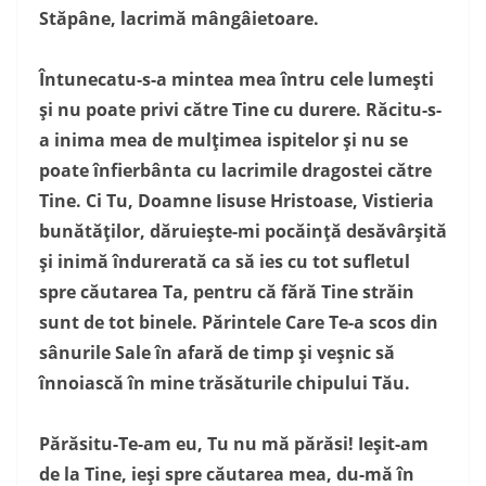
Stăpâne, lacrimă mângâietoare.
Întunecatu-s-a mintea mea întru cele lumeşti
şi nu poate privi către Tine cu durere. Răcitu-s-
a inima mea de mulţimea ispitelor şi nu se
poate înfierbânta cu lacrimile dragostei către
Tine. Ci Tu, Doamne Iisuse Hristoase, Vistieria
bunătăţilor, dăruieşte-mi pocăinţă desăvârşită
şi inimă îndurerată ca să ies cu tot sufletul
spre căutarea Ta, pentru că fără Tine străin
sunt de tot binele. Părintele Care Te-a scos din
sânurile Sale în afară de timp şi veşnic să
înnoiască în mine trăsăturile chipului Tău.
Părăsitu-Te-am eu, Tu nu mă părăsi! Ieşit-am
de la Tine, ieşi spre căutarea mea, du-mă în