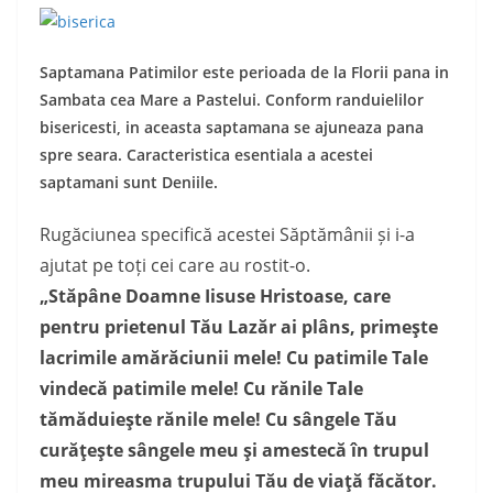
Saptamana Patimilor este perioada de la Florii pana in
Sambata cea Mare a Pastelui. Conform randuielilor
bisericesti, in aceasta saptamana se ajuneaza pana
spre seara. Caracteristica esentiala a acestei
saptamani sunt Deniile.
Rugăciunea specifică acestei Săptămânii și i-a
ajutat pe toți cei care au rostit-o.
„Stăpâne Doamne Iisuse Hristoase, care
pentru prietenul Tău Lazăr ai plâns, primeşte
lacrimile amărăciunii mele! Cu patimile Tale
vindecă patimile mele! Cu rănile Tale
tămăduieşte rănile mele! Cu sângele Tău
curăţeşte sângele meu şi amestecă în trupul
meu mireasma trupului Tău de viaţă făcător.