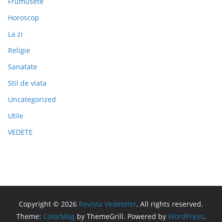
Frumusete
Horoscop
La zi
Religie
Sanatate
Stil de viata
Uncategorized
Utile
VEDETE
Copyright © 2026
Revista Vedeteler
. All rights reserved.
Theme:
ColorMag
by ThemeGrill. Powered by
WordPress
.