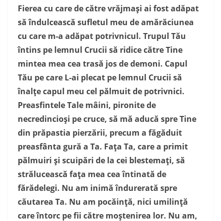
Fierea cu care de către vrăjmaşi ai fost adăpat
să îndulcească sufletul meu de amărăciunea
cu care m-a adăpat potrivnicul. Trupul Tău
întins pe lemnul Crucii să ridice către Tine
mintea mea cea trasă jos de demoni. Capul
Tău pe care L-ai plecat pe lemnul Crucii să
înalţe capul meu cel pălmuit de potrivnici.
Preasfintele Tale mâini, pironite de
necredincioşi pe cruce, să mă aducă spre Tine
din prăpastia pierzării, precum a făgăduit
preasfânta gură a Ta. Faţa Ta, care a primit
pălmuiri şi scuipări de la cei blestemaţi, să
strălucească faţa mea cea întinată de
fărădelegi. Nu am inimă îndurerată spre
căutarea Ta. Nu am pocăinţă, nici umilinţă
care întorc pe fii către moştenirea lor. Nu am,