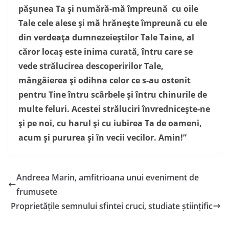
păşunea Ta şi numără-mă împreună cu oile
Tale cele alese şi mă hrăneşte împreună cu ele
din verdeaţa dumnezeieştilor Tale Taine, al
căror locaş este inima curată, întru care se
vede strălucirea descoperirilor Tale,
mângâierea şi odihna celor ce s-au ostenit
pentru Tine întru scârbele şi întru chinurile de
multe feluri. Acestei străluciri învredniceşte-ne
şi pe noi, cu harul şi cu iubirea Ta de oameni,
acum şi pururea şi în vecii vecilor. Amin!”
Andreea Marin, amfitrioana unui eveniment de
frumusete
Proprietățile semnului sfintei cruci, studiate științific