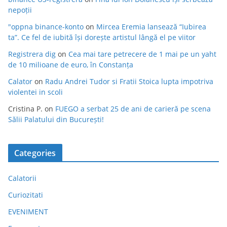
nepoții
"oppna binance-konto
on
Mircea Eremia lansează “Iubirea
ta”. Ce fel de iubită își dorește artistul lângă el pe viitor
Registrera dig
on
Cea mai tare petrecere de 1 mai pe un yaht
de 10 milioane de euro, în Constanța
Calator
on
Radu Andrei Tudor si Fratii Stoica lupta impotriva
violentei in scoli
Cristina P.
on
FUEGO a serbat 25 de ani de carieră pe scena
Sălii Palatului din București!
Categories
Calatorii
Curiozitati
EVENIMENT