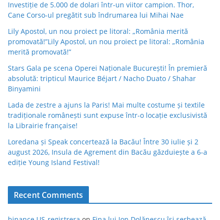
Investiție de 5.000 de dolari într-un viitor campion. Thor,
Cane Corso-ul pregătit sub îndrumarea lui Mihai Nae
Lily Apostol, un nou proiect pe litoral: „România merită
promovată!”Lily Apostol, un nou proiect pe litoral: „România
merită promovată!”
Stars Gala pe scena Operei Naționale București! În premieră
absolută: tripticul Maurice Béjart / Nacho Duato / Shahar
Binyamini
Lada de zestre a ajuns la Paris! Mai multe costume și textile
tradiționale românești sunt expuse într-o locație exclusivistă
la Librairie française!
Loredana și Speak concertează la Bacău! Între 30 iulie și 2
august 2026, Insula de Agrement din Bacău găzduiește a 6-a
ediție Young Island Festival!
Recent Comments
binance US-registrera
on
Fina lui Ion Dolănescu își serbează