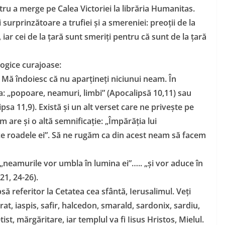
tru a merge pe Calea Victoriei la librăria Humanitas.
 surprinzătoare a trufiei și a smereniei: preoții de la
iar cei de la țară sunt smeriți pentru că sunt de la țară
ologice curajoase:
Mă îndoiesc că nu aparțineți niciunui neam. În
a: „popoare, neamuri, limbi” (Apocalipsă 10,11) sau
psa 11,9). Există și un alt verset care ne privește pe
m are și o altă semnificație: „Împărăția lui
 roadele ei”. Să ne rugăm ca din acest neam să facem
„neamurile vor umbla în lumina ei”….. „și vor aduce în
21, 24-26).
să referitor la Cetatea cea sfântă, Ierusalimul. Veți
at, iaspis, safir, halcedon, smarald, sardonix, sardiu,
tist, mărgăritare, iar templul va fi Iisus Hristos, Mielul.