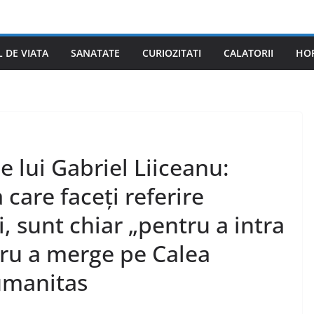
L DE VIATA
SANATATE
CURIOZITATI
CALATORII
HO
rie lui Gabriel Liiceanu:
care faceți referire
, sunt chiar „pentru a intra
tru a merge pe Calea
Humanitas