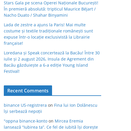
Stars Gala pe scena Operei Naționale București!
În premieră absolută: tripticul Maurice Béjart /
Nacho Duato / Shahar Binyamini
Lada de zestre a ajuns la Paris! Mai multe
costume și textile tradiționale românești sunt
expuse într-o locație exclusivistă la Librairie
française!
Loredana și Speak concertează la Bacău! Între 30
iulie și 2 august 2026, Insula de Agrement din
Bacău găzduiește a 6-a ediție Young Island
Festival!
Recent Comments
binance US-registrera
on
Fina lui Ion Dolănescu
își serbează nepoții
"oppna binance-konto
on
Mircea Eremia
lansează “Iubirea ta”. Ce fel de iubită își dorește