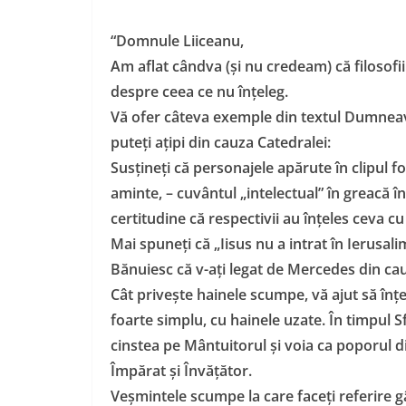
“Domnule Liiceanu,
Am aflat cândva (și nu credeam) că filosofii
despre ceea ce nu înțeleg.
Vă ofer câteva exemple din textul Dumneav
puteți ațipi din cauza Catedralei:
Susțineți că personajele apărute în clipul f
aminte, – cuvântul „intelectual” în greacă 
certitudine că respectivii au înțeles ceva c
Mai spuneți că „Iisus nu a intrat în Ierusal
Bănuiesc că v-ați legat de Mercedes din ca
Cât privește hainele scumpe, vă ajut să înțel
foarte simplu, cu hainele uzate. În timpul S
cinstea pe Mântuitorul și voia ca poporul di
Împărat și Învățător.
Veșmintele scumpe la care faceți referire gâ