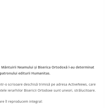
a Mântuirii Neamului și Biserica Ortodoxă l-au determinat
s patronului editurii Humanitas.
 într-o scrisoare deschisă trimisă pe adresa ActiveNews, care
tele ierarhilor Bisericii Ortodoxe sunt uneori, strălucitoare.
care îl reproducem integral: