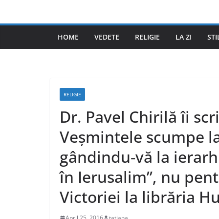
Skip
to
content
HOME
VEDETE
RELIGIE
LA ZI
STI
RELIGIE
Dr. Pavel Chirilă îi sc
Veșmintele scumpe la 
gândindu-vă la ierarhi
în Ierusalim”, nu pen
Victoriei la librăria 
April 25, 2016
tatiana