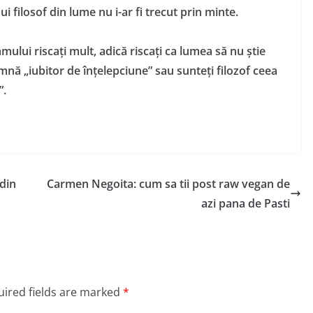
i filosof din lume nu i-ar fi trecut prin minte.
ului riscați mult, adică riscați ca lumea să nu știe
mnă „iubitor de înțelepciune” sau sunteți filozof ceea
”.
din
Carmen Negoita: cum sa tii post raw vegan de
azi pana de Pasti
ired fields are marked
*