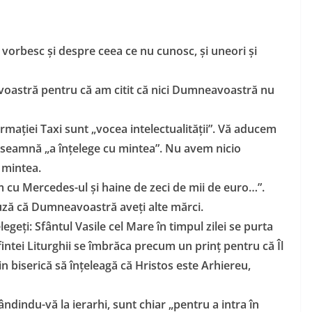
 vorbesc și despre ceea ce nu cunosc, și uneori și
oastră pentru că am citit că nici Dumneavoastră nu
ormației Taxi sunt „vocea intelectualității”. Vă aducem
înseamnă „a înțelege cu mintea”. Nu avem nicio
u mintea.
im cu Mercedes-ul și haine de zeci de mii de euro…”.
uză că Dumneavoastră aveți alte mărci.
egeți: Sfântul Vasile cel Mare în timpul zilei se purta
fintei Liturghii se îmbrăca precum un prinț pentru că Îl
n biserică să înțeleagă că Hristos este Arhiereu,
ndindu-vă la ierarhi, sunt chiar „pentru a intra în