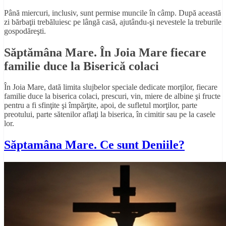
Până miercuri, inclusiv, sunt permise muncile în câmp. După această
zi bărbaţii trebăluiesc pe lângă casă, ajutându-şi nevestele la treburile
gospodăreşti.
Săptămâna Mare. În Joia Mare fiecare
familie duce la Biserică colaci
În Joia Mare, dată limita slujbelor speciale dedicate morţilor, fiecare
familie duce la biserica colaci, prescuri, vin, miere de albine şi fructe
pentru a fi sfinţite şi împărţite, apoi, de sufletul morţilor, parte
preotului, parte sătenilor aflaţi la biserica, în cimitir sau pe la casele
lor.
Săptamâna Mare. Ce sunt Deniile?