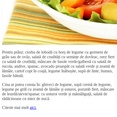
Pentru prânz: ciorba de lobodă cu borș de legume cu germeni de
grâu sau de ovăz, salată de crudități cu semințe de dovleac, orez fiert
cu salată de crudități, mâncare de fasole verde/galbenă cu salată de
rucola, andive, spanac, avocado proaspăt cu salată verde și zeamă de
lămâie, cartof copt în coajă, legume înăbușite, supă de linte, humus,
fasole bătută.
Cina ar putea consta în: ghiveci de legume, supă cremă de legume,
legume pe grill cu zeamă de lămâie și usturoi, porumb fiert, mâncare
de leurdă/ștevie/spanac cu usturoi verde și mămăliguță, salată de
rădăcinoase cu miez de nucă.
Citeste mai mult
aici.