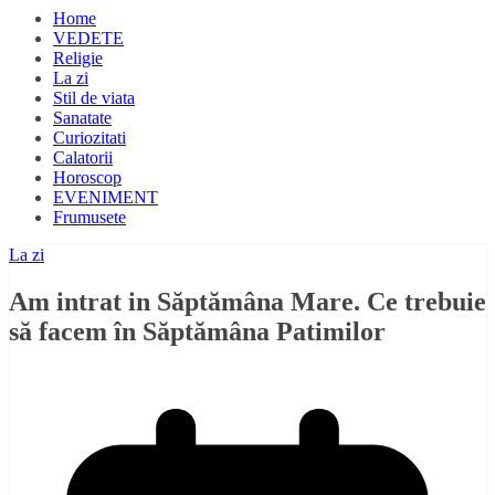
Home
VEDETE
Religie
La zi
Stil de viata
Sanatate
Curiozitati
Calatorii
Horoscop
EVENIMENT
Frumusete
La zi
Am intrat in Săptămâna Mare. Ce trebuie
să facem în Săptămâna Patimilor