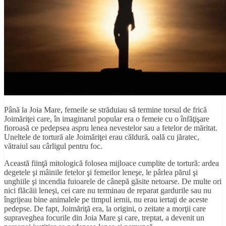
Până la Joia Mare, femeile se străduiau să termine torsul de frică
Joimăriţei care, în imaginarul popular era o femeie cu o înfăţişare
fioroasă ce pedepsea aspru lenea nevestelor sau a fetelor de măritat.
Uneltele de tortură ale Joimăriţei erau căldură, oală cu jăratec,
vătraiul sau cârligul pentru foc.
Această fiinţă mitologică folosea mijloace cumplite de tortură: ardea
degetele şi mâinile fetelor şi femeilor leneşe, le pârlea părul şi
unghiile şi incendia fuioarele de cânepă găsite netoarse. De multe ori
nici flăcăii leneşi, cei care nu terminau de reparat gardurile sau nu
îngrijeau bine animalele pe timpul iernii, nu erau iertaţi de aceste
pedepse. De fapt, Joimăriţă era, la origini, o zeitate a morţii care
supraveghea focurile din Joia Mare şi care, treptat, a devenit un