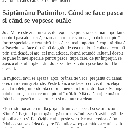
având mai ales caracter de divertisment.
Săptămâna Patimilor. Când se face pasca
si când se vopsesc ouăle
Joia Mare este ziua în care, de regulă, se prepară cele mai importante
copturi pascale: pască,cozonacii cu mac şi nuca şi babele coapte în
forme speciale de ceramică. Pască cea mai importantă coptură rituală
a Paştelui, se face din făină de grâu de cea mai bună calitate, cernută
prin sită deasă, şi are, cel mai adesea, formă rotundă. Aluatul dospit
se pune în tavi speciale pentru pască, după care, de jur împrejur, se
aşează aluatul împletit din două sau trei sucituri şi se lasă totul la
crescut.
În mijlocul tăvii se aşează, apoi, brânză de vacă, pregătită cu zahăr,
ouă, mirodenii şi stafide. Peste brânză se face o cruce, din acelaşi
aluat împletit, împodobită cu ornamente în formă de floare. Se unge
totul cu ou şi se coace în cuptorul încălzit. Altă dată, cojile ouălor
folosite la pască nu se aruncau şi nici nu se ardeau.
Ele se strângeau cu multă grijă într-un vas special şi se aruncau în
Sâmbătă Paştelui pe o apă curgătoare crezându-se că, astfel, găinile
şi puii aveau să fie păziţi de uliu peste vara. Se mai credea că, în
felul acesta, se dădea de ştire Blajinilor – popor mitic care trăia sub