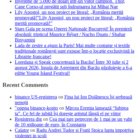
Investiție de 5.000 de dolari într-un viitor campion. Thor,
Cane Corso-ul pregătit sub îndrumarea lui Mihai Nae
Lily Apostol, un nou proiect pe litoral: „România merită
promovată!”Lily Apostol, un nou proiect pe litoral: „România
merită promovată!”
Stars Gala pe scena Operei Naționale București! În premieră
absolută: tripticul Maurice Béjart / Nacho Duato / Shahar
Binyamini
Lada de zestre a ajuns la Paris! Mai multe costume și textile
tradiționale românești sunt expuse într-o locație exclusivistă la
Librairie française!
Loredana și Speak concertează la Bacău! Între 30 iulie și 2
august 2026, Insula de Agrement din Bacău găzduiește a 6-a
ediție Young Island Festival!
Recent Comments
binance US-registrera
on
Fina lui Ion Dolănescu își serbează
nepoții
"oppna binance-konto
on
Mircea Eremia lansează “Iubirea
ta”. Ce fel de iubită își dorește artistul lângă el pe viitor
Registrera dig
on
Cea mai tare petrecere de 1 mai pe un yaht
de 10 milioane de euro, în Constanța
Calator
on
Radu Andrei Tudor si Fratii Stoica lupta impotriva
violentei in scoli