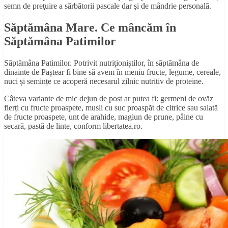
semn de preţuire a sărbătorii pascale dar şi de mândrie personală.
Săptămâna Mare. Ce mâncăm în
Săptămâna Patimilor
Săptămâna Patimilor. Potrivit nutriționiștilor, în săptămâna de
dinainte de Paștear fi bine să avem în meniu fructe, legume, cereale,
nuci și semințe ce acoperă necesarul zilnic nutritiv de proteine.
Câteva variante de mic dejun de post ar putea fi: germeni de ovăz
fierți cu fructe proaspete, musli cu suc proaspăt de citrice sau salată
de fructe proaspete, unt de arahide, magiun de prune, pâine cu
secară, pastă de linte, conform libertatea.ro.