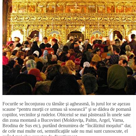
Focurile se înconjurau cu tămâie şi agheasmă, în jurul lor se aşezau
scaune “pentru morţii ce urmau să sosească” şi se dădea de pomană
copiilor, vecinilor şi rudelor. Obiceiul se mai păstrează în unele sate
din zona montană a Bucovinei (Moldoviţa, Paltin, Argel, Vama,
Brodina de Sus etc), purtând denumirea de “încălzitul moşului” dar,
de cele mai multe ori, semnificaţiile sale nu mai sunt cunoscute, el