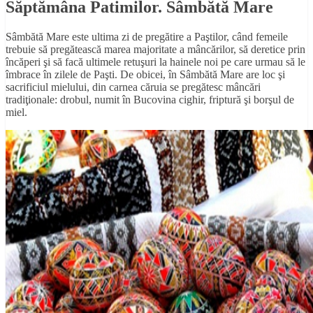
Săptămâna Patimilor. Sâmbătă Mare
Sâmbătă Mare este ultima zi de pregătire a Paştilor, când femeile
trebuie să pregătească marea majoritate a mâncărilor, să deretice prin
încăperi şi să facă ultimele retuşuri la hainele noi pe care urmau să le
îmbrace în zilele de Paşti. De obicei, în Sâmbătă Mare are loc şi
sacrificiul mielului, din carnea căruia se pregătesc mâncări
tradiţionale: drobul, numit în Bucovina cighir, friptură şi borşul de
miel.