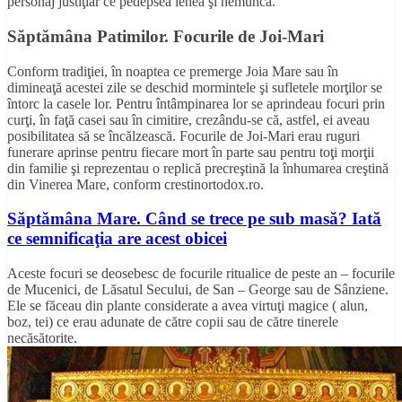
personaj justiţiar ce pedepsea lenea şi nemuncă.
Săptămâna Patimilor. Focurile de Joi-Mari
Conform tradiţiei, în noaptea ce premerge Joia Mare sau în
dimineaţă acestei zile se deschid mormintele şi sufletele morţilor se
întorc la casele lor. Pentru întâmpinarea lor se aprindeau focuri prin
curţi, în faţă casei sau în cimitire, crezându-se că, astfel, ei aveau
posibilitatea să se încălzească. Focurile de Joi-Mari erau ruguri
funerare aprinse pentru fiecare mort în parte sau pentru toţi morţii
din familie şi reprezentau o replică precreştină la înhumarea creştină
din Vinerea Mare, conform crestinortodox.ro.
Săptămâna Mare. Când se trece pe sub masă? Iată
ce semnificaţia are acest obicei
Aceste focuri se deosebesc de focurile ritualice de peste an – focurile
de Mucenici, de Lăsatul Secului, de San – George sau de Sânziene.
Ele se făceau din plante considerate a avea virtuţi magice ( alun,
boz, tei) ce erau adunate de către copii sau de către tinerele
necăsătorite.