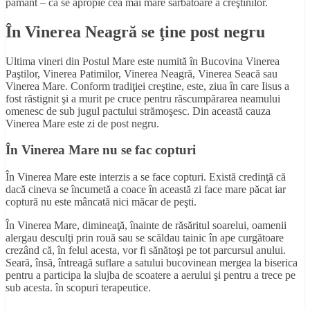
pământ – că se apropie cea mai mare sărbătoare a creştinilor.
În Vinerea Neagră se ţine post negru
Ultima vineri din Postul Mare este numită în Bucovina Vinerea
Paştilor, Vinerea Patimilor, Vinerea Neagră, Vinerea Seacă sau
Vinerea Mare. Conform tradiţiei creştine, este, ziua în care Iisus a
fost răstignit şi a murit pe cruce pentru răscumpărarea neamului
omenesc de sub jugul pactului strămoşesc. Din această cauza
Vinerea Mare este zi de post negru.
În Vinerea Mare nu se fac copturi
În Vinerea Mare este interzis a se face copturi. Există credinţă că
dacă cineva se încumetă a coace în această zi face mare păcat iar
coptură nu este mâncată nici măcar de peşti.
În Vinerea Mare, dimineaţă, înainte de răsăritul soarelui, oamenii
alergau desculţi prin rouă sau se scăldau tainic în ape curgătoare
crezând că, în felul acesta, vor fi sănătoşi pe tot parcursul anului.
Seară, însă, întreagă suflare a satului bucovinean mergea la biserica
pentru a participa la slujba de scoatere a aerului şi pentru a trece pe
sub acesta. în scopuri terapeutice.