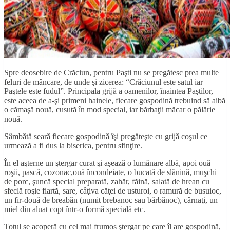
Spre deosebire de Crăciun, pentru Paşti nu se pregătesc prea multe
feluri de mâncare, de unde şi zicerea: “Crăciunul este satul iar
Paştele este fudul”. Principala grijă a oamenilor, înaintea Paştilor,
este aceea de a-şi primeni hainele, fiecare gospodină trebuind să aibă
o cămaşă nouă, cusută în mod special, iar bărbaţii măcar o pălărie
nouă.
Sâmbătă seară fiecare gospodină îşi pregăteşte cu grijă coşul ce
urmează a fi dus la biserica, pentru sfinţire.
În el aşterne un ştergar curat şi aşează o lumânare albă, apoi ouă
roşii, pască, cozonac,ouă încondeiate, o bucată de slănină, muşchi
de porc, şuncă special preparată, zahăr, făină, salată de hrean cu
sfeclă roşie fiartă, sare, câţiva căţei de usturoi, o ramură de busuioc,
un fir-două de breabăn (numit brebanoc sau bărbănoc), cârnaţi, un
miel din aluat copt într-o formă specială etc.
Totul se acoperă cu cel mai frumos ştergar pe care îl are gospodină,