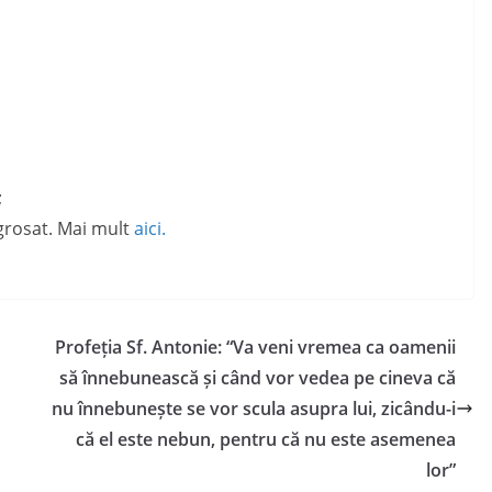
;
ngrosat. Mai mult
aici.
Profeția Sf. Antonie: “Va veni vremea ca oamenii
să înnebunească și când vor vedea pe cineva că
nu înnebunește se vor scula asupra lui, zicându-i
că el este nebun, pentru că nu este asemenea
lor”