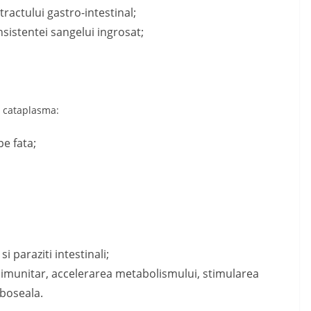
tractului gastro-intestinal;
sistentei sangelui ingrosat;
e cataplasma:
pe fata;
i paraziti intestinali;
i imunitar, accelerarea metabolismului, stimularea
oboseala.