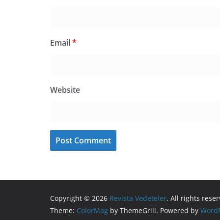
Email
*
Website
Copyright © 2026
Revista Vedeteler
. All rights rese
Theme:
ColorMag
by ThemeGrill. Powered by
WordP