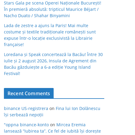
Stars Gala pe scena Operei Naționale București!
În premieră absolută: tripticul Maurice Béjart /
Nacho Duato / Shahar Binyamini
Lada de zestre a ajuns la Paris! Mai multe
costume și textile tradiționale românești sunt
expuse într-o locație exclusivistă la Librairie
française!
Loredana și Speak concertează la Bacău! Între 30
iulie și 2 august 2026, Insula de Agrement din
Bacău găzduiește a 6-a ediție Young Island
Festival!
Recent Comments
binance US-registrera
on
Fina lui Ion Dolănescu
își serbează nepoții
"oppna binance-konto
on
Mircea Eremia
lansează “Iubirea ta”. Ce fel de iubită își dorește