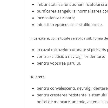
imbunatatirea functionarii ficatului si a 
purificarea sangelui si normalizarea con
inconstienta urinara;
infectii streptococice si stafilococice.
In
uz extern
, cojile tocate se aplica sub forma d
in cazul micozelor cutanate si pitiriazis 
contra sciaticii, a nevralgiilor dentare;
pentru vopsirea parului.
Uz intern
:
pentru convalescenti, nevralgii dentare s
pentru cresterea rezistentei sistemulu
poftei de mancare, anemie, astenie si 