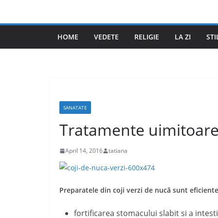
Skip
to
content
HOME
VEDETE
RELIGIE
LA ZI
STI
SANATATE
Tratamente uimitoare 
April 14, 2016
tatiana
Preparatele din coji verzi de nucă sunt eficiente
fortificarea stomacului slabit si a intest