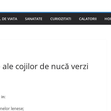
L DE VIATA
SANATATE
CURIOZITATI
CALATORII
HO
ale cojilor de nucă verzi
 in:
inelor lenese;