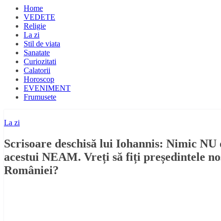
Home
VEDETE
Religie
La zi
Stil de viata
Sanatate
Curiozitati
Calatorii
Horoscop
EVENIMENT
Frumusete
La zi
Scrisoare deschisă lui Iohannis: Nimic NU
acestui NEAM. Vreți să fiți președintele
României?