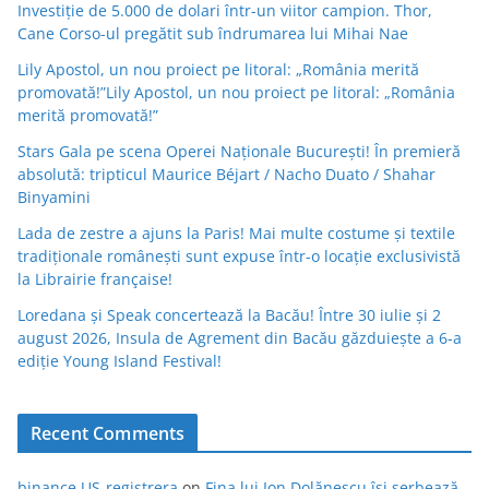
Investiție de 5.000 de dolari într-un viitor campion. Thor,
Cane Corso-ul pregătit sub îndrumarea lui Mihai Nae
Lily Apostol, un nou proiect pe litoral: „România merită
promovată!”Lily Apostol, un nou proiect pe litoral: „România
merită promovată!”
Stars Gala pe scena Operei Naționale București! În premieră
absolută: tripticul Maurice Béjart / Nacho Duato / Shahar
Binyamini
Lada de zestre a ajuns la Paris! Mai multe costume și textile
tradiționale românești sunt expuse într-o locație exclusivistă
la Librairie française!
Loredana și Speak concertează la Bacău! Între 30 iulie și 2
august 2026, Insula de Agrement din Bacău găzduiește a 6-a
ediție Young Island Festival!
Recent Comments
binance US-registrera
on
Fina lui Ion Dolănescu își serbează