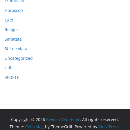
Frumusete
Horoscop
La zi
Religie
Sanatate
Stil de viata
Uncategorized
Utile
VEDETE
Copyright © 2026
Revista Vedeteler
. All rights reserved.
Theme:
ColorMag
by ThemeGrill. Powered by
WordPress
.