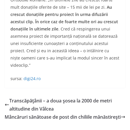
mult donaţiile oferite de site – 15 mii de lei pe zi.
Au
crescut donaţiile pentru proiect în urma difuzării
acestui clip. În orice caz de foarte multe ori au crescut
donaţiile în ultimele zile
. Cred că respingerea unui
asemnea proiect de importanță naţională se datorează
unei insuficiente cunoaşteri a conținutului acestui
proiect. Cred şi eu in această ideea – o intâlnire cu
nişte oameni care s-au implicat la modul sincer în acest
videoclip.”
sursa:
digi24.ro
Transcăpăţânii – a doua şosea la 2000 de metri
altitudine din Vâlcea
Mâncăruri sănătoase de post din chiliile mănăstireşti