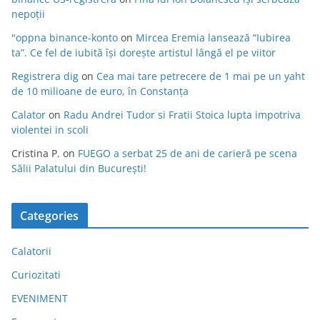
nepoții
"oppna binance-konto
on
Mircea Eremia lansează “Iubirea
ta”. Ce fel de iubită își dorește artistul lângă el pe viitor
Registrera dig
on
Cea mai tare petrecere de 1 mai pe un yaht
de 10 milioane de euro, în Constanța
Calator
on
Radu Andrei Tudor si Fratii Stoica lupta impotriva
violentei in scoli
Cristina P.
on
FUEGO a serbat 25 de ani de carieră pe scena
Sălii Palatului din București!
Categories
Calatorii
Curiozitati
EVENIMENT