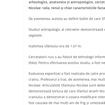
arheologice, anatomice și antropologice, cerceta
Nicolae: talia, tenul și chiar caracteristicile facia
De asemenea, acestia au definit bolile de care Sf
Studiul antropologic al relicvelor demonstrează 
vegetale.
Inaltimea sfântului era de 1.67 m.
Cercetatorii rusi s-au folosit de tehnologii infor
(foto). Pentru efectuarea acestui studiu, a fost
Evaluarea expertizei a fost realizata de catre pr
craniu. Profesorul a tras, de asemenea, mai mult
Nicolae: Articulatiile Sfantului Nicolae sunt dete
demonstrează tortura de care Sfantul Ierarh Nico
craniului a demonstrat o usoara modificare inter
fost cauzata de mai mulți ani de frig și umezeală