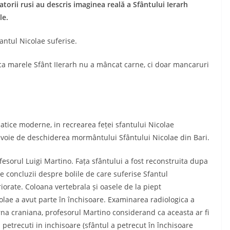
torii rusi au descris imaginea reală a Sfântului Ierarh
le.
antul Nicolae suferise.
ca marele Sfânt IIerarh nu a mâncat carne, ci doar mancaruri
matice moderne, in recrearea feței sfantului Nicolae
 nevoie de deschiderea mormântului Sfântului Nicolae din Bari.
ofesorul Luigi Martino. Fața sfântului a fost reconstruita dupa
e concluzii despre bolile de care suferise Sfantul
riorate. Coloana vertebrala și oasele de la piept
lae a avut parte în închisoare. Examinarea radiologica a
na craniana, profesorul Martino considerand ca aceasta ar fi
 petrecuti in inchisoare (sfântul a petrecut în închisoare