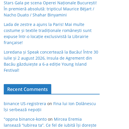
Stars Gala pe scena Operei Naționale București!
În premieră absolută: tripticul Maurice Béjart /
Nacho Duato / Shahar Binyamini
Lada de zestre a ajuns la Paris! Mai multe
costume și textile tradiționale românești sunt
expuse într-o locație exclusivistă la Librairie
française!
Loredana și Speak concertează la Bacău! Între 30
iulie și 2 august 2026, Insula de Agrement din
Bacău găzduiește a 6-a ediție Young Island
Festival!
Recent Comments
binance US-registrera
on
Fina lui Ion Dolănescu
își serbează nepoții
"oppna binance-konto
on
Mircea Eremia
lansează “Iubirea ta”. Ce fel de iubită își dorește