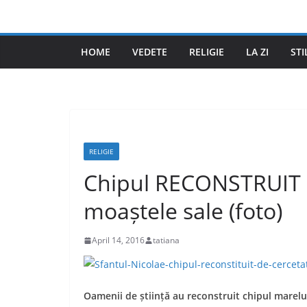
Skip
to
content
HOME
VEDETE
RELIGIE
LA ZI
STI
RELIGIE
Chipul RECONSTRUIT a
moaștele sale (foto)
April 14, 2016
tatiana
Oamenii de știință au reconstruit chipul marelu