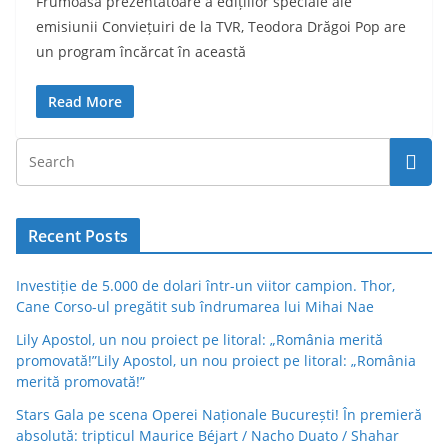
Frumoasa prezentatoare a edițiilor speciale ale
emisiunii Conviețuiri de la TVR, Teodora Drăgoi Pop are
un program încărcat în această
Read More
Recent Posts
Investiție de 5.000 de dolari într-un viitor campion. Thor,
Cane Corso-ul pregătit sub îndrumarea lui Mihai Nae
Lily Apostol, un nou proiect pe litoral: „România merită
promovată!”Lily Apostol, un nou proiect pe litoral: „România
merită promovată!”
Stars Gala pe scena Operei Naționale București! În premieră
absolută: tripticul Maurice Béjart / Nacho Duato / Shahar