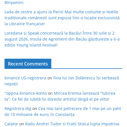
Binyamini
Lada de zestre a ajuns la Paris! Mai multe costume și textile
tradiționale românești sunt expuse într-o locație exclusivistă
la Librairie française!
Loredana și Speak concertează la Bacău! Între 30 iulie și 2
august 2026, Insula de Agrement din Bacău găzduiește a 6-a
ediție Young Island Festival!
Recent Comments
binance US-registrera
on
Fina lui Ion Dolănescu își serbează
nepoții
"oppna binance-konto
on
Mircea Eremia lansează “Iubirea
ta”. Ce fel de iubită își dorește artistul lângă el pe viitor
Registrera dig
on
Cea mai tare petrecere de 1 mai pe un yaht
de 10 milioane de euro, în Constanța
Calator
on
Radu Andrei Tudor si Fratii Stoica lupta impotriva