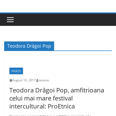
Skip
to
content
Teodora Drăgoi Pop
VEDETE
August 16, 2017
tatiana
Teodora Drăgoi Pop, amfitrioana
celui mai mare festival
intercultural: ProEtnica