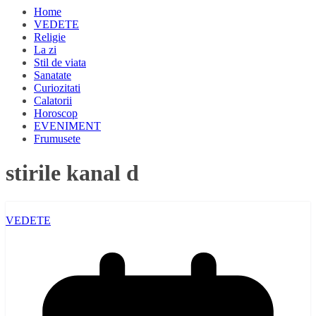
Home
VEDETE
Religie
La zi
Stil de viata
Sanatate
Curiozitati
Calatorii
Horoscop
EVENIMENT
Frumusete
stirile kanal d
VEDETE