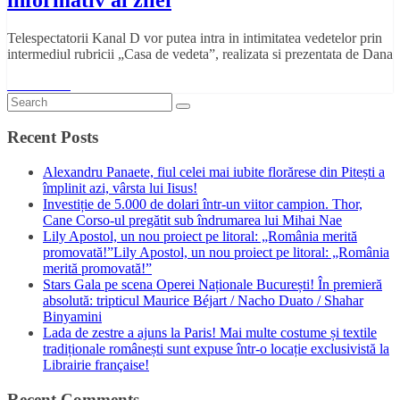
Telespectatorii Kanal D vor putea intra in intimitatea vedetelor prin
intermediul rubricii „Casa de vedeta”, realizata si prezentata de Dana
Read More
Recent Posts
Alexandru Panaete, fiul celei mai iubite florărese din Pitești a
împlinit azi, vârsta lui Iisus!
Investiție de 5.000 de dolari într-un viitor campion. Thor,
Cane Corso-ul pregătit sub îndrumarea lui Mihai Nae
Lily Apostol, un nou proiect pe litoral: „România merită
promovată!”Lily Apostol, un nou proiect pe litoral: „România
merită promovată!”
Stars Gala pe scena Operei Naționale București! În premieră
absolută: tripticul Maurice Béjart / Nacho Duato / Shahar
Binyamini
Lada de zestre a ajuns la Paris! Mai multe costume și textile
tradiționale românești sunt expuse într-o locație exclusivistă la
Librairie française!
Recent Comments