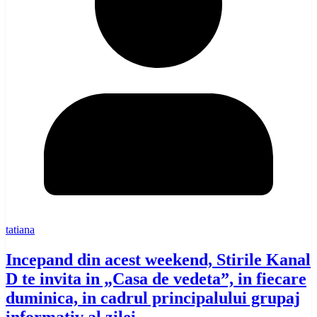
tatiana
Incepand din acest weekend, Stirile Kanal
D te invita in „Casa de vedeta”, in fiecare
duminica, in cadrul principalului grupaj
informativ al zilei