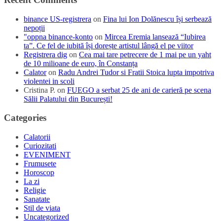
binance US-registrera
on
Fina lui Ion Dolănescu își serbează
nepoții
"oppna binance-konto
on
Mircea Eremia lansează “Iubirea
ta”. Ce fel de iubită își dorește artistul lângă el pe viitor
Registrera dig
on
Cea mai tare petrecere de 1 mai pe un yaht
de 10 milioane de euro, în Constanța
Calator
on
Radu Andrei Tudor si Fratii Stoica lupta impotriva
violentei in scoli
Cristina P.
on
FUEGO a serbat 25 de ani de carieră pe scena
Sălii Palatului din București!
Categories
Calatorii
Curiozitati
EVENIMENT
Frumusete
Horoscop
La zi
Religie
Sanatate
Stil de viata
Uncategorized