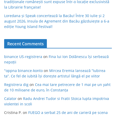
tradiționale românești sunt expuse într-o locație exclusivistă
la Librairie française!
Loredana și Speak concertează la Bacău! Între 30 iulie și 2
august 2026, Insula de Agrement din Bacău găzduiește a 6-a
ediție Young Island Festival!
Recent Comments
binance US-registrera
on
Fina lui Ion Dolănescu își serbează
nepoții
"oppna binance-konto
on
Mircea Eremia lansează “Iubirea
ta”. Ce fel de iubită își dorește artistul lângă el pe viitor
Registrera dig
on
Cea mai tare petrecere de 1 mai pe un yaht
de 10 milioane de euro, în Constanța
Calator
on
Radu Andrei Tudor si Fratii Stoica lupta impotriva
violentei in scoli
Cristina P.
on
FUEGO a serbat 25 de ani de carieră pe scena