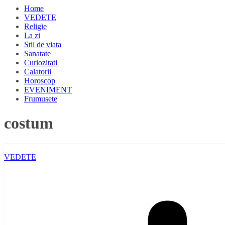
Home
VEDETE
Religie
La zi
Stil de viata
Sanatate
Curiozitati
Calatorii
Horoscop
EVENIMENT
Frumusete
costum
VEDETE