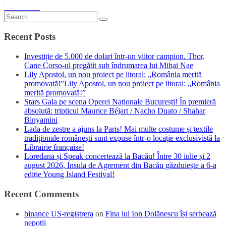
Read More
Recent Posts
Investiție de 5.000 de dolari într-un viitor campion. Thor,
Cane Corso-ul pregătit sub îndrumarea lui Mihai Nae
Lily Apostol, un nou proiect pe litoral: „România merită
promovată!”Lily Apostol, un nou proiect pe litoral: „România
merită promovată!”
Stars Gala pe scena Operei Naționale București! În premieră
absolută: tripticul Maurice Béjart / Nacho Duato / Shahar
Binyamini
Lada de zestre a ajuns la Paris! Mai multe costume și textile
tradiționale românești sunt expuse într-o locație exclusivistă la
Librairie française!
Loredana și Speak concertează la Bacău! Între 30 iulie și 2
august 2026, Insula de Agrement din Bacău găzduiește a 6-a
ediție Young Island Festival!
Recent Comments
binance US-registrera
on
Fina lui Ion Dolănescu își serbează
nepoții