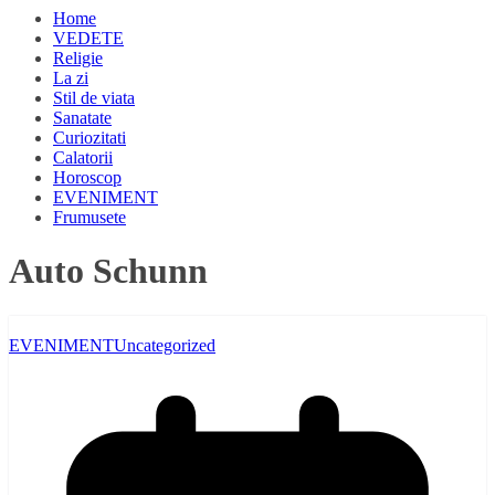
Home
VEDETE
Religie
La zi
Stil de viata
Sanatate
Curiozitati
Calatorii
Horoscop
EVENIMENT
Frumusete
Auto Schunn
EVENIMENT
Uncategorized