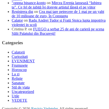
"oppna binance-konto
on
Mircea Eremia lansează “Iubirea
ta”. Ce fel de iubită își dorește artistul lângă el pe viitor
Registrera dig
on
Cea mai tare petrecere de 1 mai pe un yaht
de 10 milioane de euro, în Constanța
Calator
on
Radu Andrei Tudor si Fratii Stoica lupta impotriva
violentei in scoli
Cristina P.
on
FUEGO a serbat 25 de ani de carieră pe scena
Sălii Palatului din București!
Categories
Calatorii
Curiozitati
EVENIMENT
Frumusete
Horoscop
La zi
Religie
Sanatate
Stil de viata
Uncategorized
Utile
VEDETE
Copyright © 2026
Revista Vedeteler
. All rights reserved.