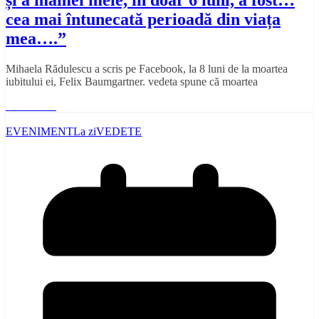
cea mai întunecată perioadă din viața
mea….”
Mihaela Rădulescu a scris pe Facebook, la 8 luni de la moartea
iubitului ei, Felix Baumgartner. vedeta spune că moartea
Read More
EVENIMENT
La zi
VEDETE