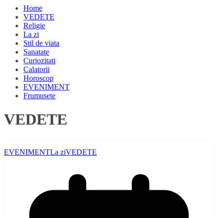
Home
VEDETE
Religie
La zi
Stil de viata
Sanatate
Curiozitati
Calatorii
Horoscop
EVENIMENT
Frumusete
VEDETE
EVENIMENT
La zi
VEDETE