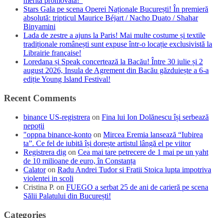
merită promovată!”
Stars Gala pe scena Operei Naționale București! În premieră
absolută: tripticul Maurice Béjart / Nacho Duato / Shahar
Binyamini
Lada de zestre a ajuns la Paris! Mai multe costume și textile
tradiționale românești sunt expuse într-o locație exclusivistă la
Librairie française!
Loredana și Speak concertează la Bacău! Între 30 iulie și 2
august 2026, Insula de Agrement din Bacău găzduiește a 6-a
ediție Young Island Festival!
Recent Comments
binance US-registrera
on
Fina lui Ion Dolănescu își serbează
nepoții
"oppna binance-konto
on
Mircea Eremia lansează “Iubirea
ta”. Ce fel de iubită își dorește artistul lângă el pe viitor
Registrera dig
on
Cea mai tare petrecere de 1 mai pe un yaht
de 10 milioane de euro, în Constanța
Calator
on
Radu Andrei Tudor si Fratii Stoica lupta impotriva
violentei in scoli
Cristina P.
on
FUEGO a serbat 25 de ani de carieră pe scena
Sălii Palatului din București!
Categories