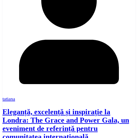
tatiana
Eleganță, excelență și inspirație la
Londra: The Grace and Power Gala, un
eveniment de referință pentru
comunitatea internațională