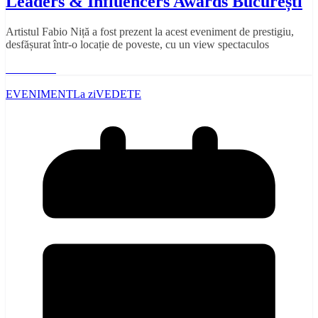
Leaders & Influencers Awards București
Artistul Fabio Niță a fost prezent la acest eveniment de prestigiu,
desfășurat într-o locație de poveste, cu un view spectaculos
Read More
EVENIMENT
La zi
VEDETE