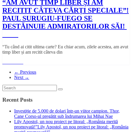
“AM AVUT TIMP LIBER ȘI AM
RECITIT CÂTEVA CĂRȚI SPECIALE”!
PAUL SURUGIU-FUEGO SE
DESTĂINUIE ADMIRATORILOR SĂI!
“Tu când ai citit ultima carte? Eu chiar acum, zilele acestea, am avut
timp liber și am recitit câteva din
Read More
← Previous
Next →
Recent Posts
Investiție de 5.000 de dolari într-un viitor campion. Thor,
Cane Corso-ul pregătit sub îndrumarea lui Mihai Nae
Lily Apostol, un nou proiect pe litoral: „România merită
promovată!”Lily Apostol, un nou proiect pe litoral: „România