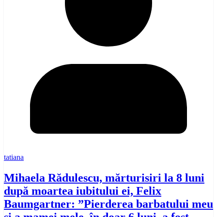
tatiana
Mihaela Rădulescu, mărturisiri la 8 luni
după moartea iubitului ei, Felix
Baumgartner: ”Pierderea barbatului meu
și a mamei mele, în doar 6 luni, a fost…