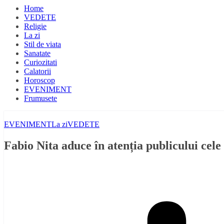
Home
VEDETE
Religie
La zi
Stil de viata
Sanatate
Curiozitati
Calatorii
Horoscop
EVENIMENT
Frumusete
EVENIMENT
La zi
VEDETE
Fabio Nita aduce în atenția publicului cel