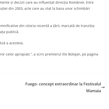
nte și decizii care au influențat direcția României, între
tuției din 2003, acte care au stat la baza unor schimbări
nificative din istoria recentă a țării, marcată de tranziția
ața publică.
liză a acesteia.
ror celor apropiați.”, a scris premierul Ilie Bolojan, pe pagina
Fuego- concept extraordinar la Festivalul
Mamaia