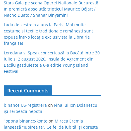
Stars Gala pe scena Operei Naționale București!
În premieră absolută: tripticul Maurice Béjart /
Nacho Duato / Shahar Binyamini
Lada de zestre a ajuns la Paris! Mai multe
costume și textile tradiționale românești sunt
expuse într-o locație exclusivistă la Librairie
française!
Loredana și Speak concertează la Bacău! Între 30
iulie și 2 august 2026, Insula de Agrement din
Bacău găzduiește a 6-a ediție Young Island
Festival!
Recent Comments
binance US-registrera
on
Fina lui Ion Dolănescu
își serbează nepoții
"oppna binance-konto
on
Mircea Eremia
lansează “Iubirea ta”. Ce fel de iubită își dorește