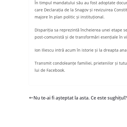
În timpul mandatului său au fost adoptate docume
care Declarația de la Snagov și revizuirea Consti
majore în plan politic și instituțional.
Dispariția sa reprezintă încheierea unei etape sem
post-comunistă și de transformări esențiale în vi
Ion Iliescu intră acum în istorie și la dreapta ana
Transmit condoleanțe familiei, prietenilor și tutu
lui de Facebook.
Nu te-ai fi așteptat la asta. Ce este sughițul?