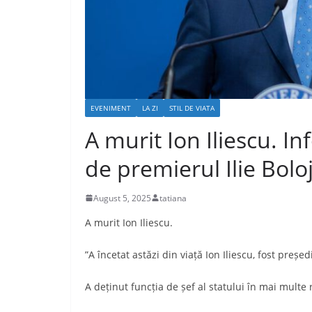
EVENIMENT
LA ZI
STIL DE VIATA
A murit Ion Iliescu. I
de premierul Ilie Bolo
August 5, 2025
tatiana
A murit Ion Iliescu.
”A încetat astăzi din viață Ion Iliescu, fost preșe
A deținut funcția de șef al statului în mai multe 