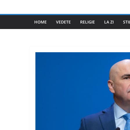
Skip
to
content
HOME
VEDETE
RELIGIE
LA ZI
STI