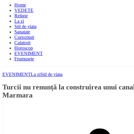
Home
VEDETE
Religie
La zi
Stil de viata
Sanatate
Curiozitati
Calatorii
Horoscop
EVENIMENT
Frumusete
EVENIMENT
La zi
Stil de viata
Turcii nu renunță la construirea unui can
Marmara