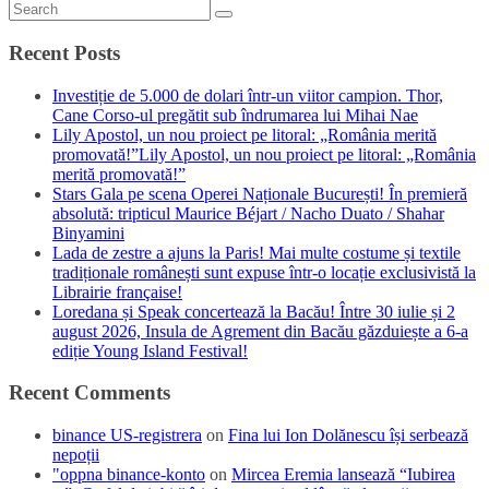
Recent Posts
Investiție de 5.000 de dolari într-un viitor campion. Thor,
Cane Corso-ul pregătit sub îndrumarea lui Mihai Nae
Lily Apostol, un nou proiect pe litoral: „România merită
promovată!”Lily Apostol, un nou proiect pe litoral: „România
merită promovată!”
Stars Gala pe scena Operei Naționale București! În premieră
absolută: tripticul Maurice Béjart / Nacho Duato / Shahar
Binyamini
Lada de zestre a ajuns la Paris! Mai multe costume și textile
tradiționale românești sunt expuse într-o locație exclusivistă la
Librairie française!
Loredana și Speak concertează la Bacău! Între 30 iulie și 2
august 2026, Insula de Agrement din Bacău găzduiește a 6-a
ediție Young Island Festival!
Recent Comments
binance US-registrera
on
Fina lui Ion Dolănescu își serbează
nepoții
"oppna binance-konto
on
Mircea Eremia lansează “Iubirea