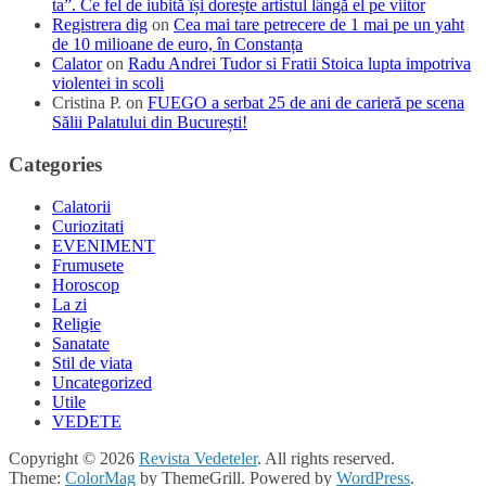
ta”. Ce fel de iubită își dorește artistul lângă el pe viitor
Registrera dig
on
Cea mai tare petrecere de 1 mai pe un yaht
de 10 milioane de euro, în Constanța
Calator
on
Radu Andrei Tudor si Fratii Stoica lupta impotriva
violentei in scoli
Cristina P.
on
FUEGO a serbat 25 de ani de carieră pe scena
Sălii Palatului din București!
Categories
Calatorii
Curiozitati
EVENIMENT
Frumusete
Horoscop
La zi
Religie
Sanatate
Stil de viata
Uncategorized
Utile
VEDETE
Copyright © 2026
Revista Vedeteler
. All rights reserved.
Theme:
ColorMag
by ThemeGrill. Powered by
WordPress
.