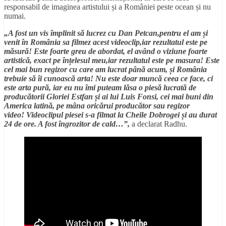
responsabil de imaginea artistului și a României peste ocean și nu
numai.
„A fost un vis împlinit să lucrez cu Dan Petcan,pentru el am și
venit în România sa filmez acest videoclip,iar rezultatul este pe
măsură! Este foarte greu de abordat, el având o viziune foarte
artistică, exact pe înțelesul meu,iar rezultatul este pe masura! Este
cel mai bun regizor cu care am lucrat până acum, și România
trebuie să îi cunoască arta! Nu este doar muncă ceea ce face, ci
este arta pură, iar eu nu îmi puteam lăsa o piesă lucrată de
producătorii Gloriei Estfan și ai lui Luis Fonsi, cei mai buni din
America latină, pe mâna oricărui producător sau regizor
video! Videoclipul piesei s-a filmat la Cheile Dobrogei și au durat
24 de ore. A fost îngrozitor de cald…”,
a declarat Radhu.