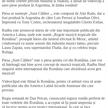
de nume celebre precum Maluma și Shakira, a lansat un videoclip a
unei piese produse în Argentina, în limba română!
Piesa se numește „Sunt Călător „, este compusă de Alin Radu, dar a
fost produsă în Argentina de către Luis Perrusi și Jonathan Olivi,
împreună cu Tony Cortez, orchestatorul inegalabilei Gloriei Estfan.
Radhu este promovat intens de cele mai importante publicații din
America Latina, unde este numit „Regele muzicii tropicale din
România”. proaspăt întors din turneul efectuat în Mexic, artistul
colaborează cu nume sonore din industria muzici latino, precum
Laura Zapata, sora superstarului Thalia, dar și cu celebra trupa
Rafaga.
Piesa „Sunt Călător” este o piesa pentru cei din România, care vor
să înțeleagă mai bine acest concept de muzică tropicală, Radhu fiind
singurul artist internațional din România care abordează acest gen
muzical!
Videoclipul este filmat în România, pentru că artistul vrea să arate
publicului său din America Latină locurile frumoase din care
provine.
Regia semnată de Dan Petcan, cunoscutul regizor român preferat de
toate vedetele din România, a acceptat să își pună amprenta și
să lucreze pentru acest proiect internațional, în care se face