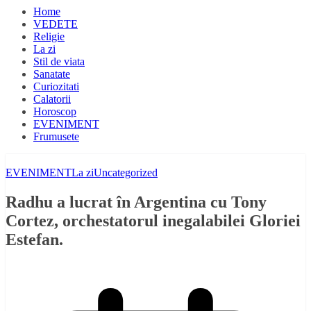
Home
VEDETE
Religie
La zi
Stil de viata
Sanatate
Curiozitati
Calatorii
Horoscop
EVENIMENT
Frumusete
EVENIMENT
La zi
Uncategorized
Radhu a lucrat în Argentina cu Tony
Cortez, orchestatorul inegalabilei Gloriei
Estefan.