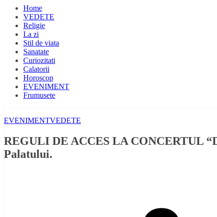
Home
VEDETE
Religie
La zi
Stil de viata
Sanatate
Curiozitati
Calatorii
Horoscop
EVENIMENT
Frumusete
EVENIMENT
VEDETE
REGULI DE ACCES LA CONCERTUL “DEGEA
Palatului.