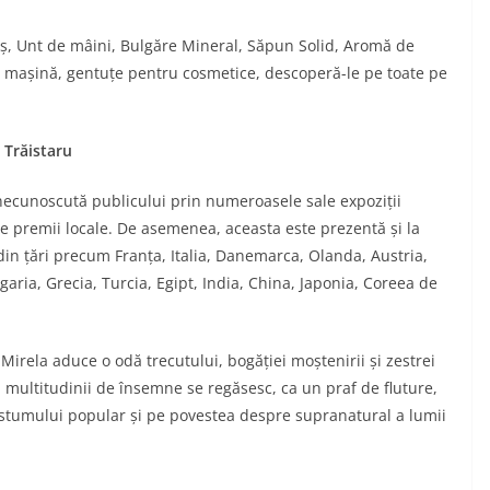
uș, Unt de mâini, Bulgăre Mineral, Săpun Solid, Aromă de
mașină, gentuțe pentru cosmetice, descoperă-le pe toate pe
 Trăistaru
inecunoscută publicului prin numeroasele sale expoziții
e premii locale. De asemenea, aceasta este prezentă și la
 din țări precum Franța, Italia, Danemarca, Olanda, Austria,
aria, Grecia, Turcia, Egipt, India, China, Japonia, Coreea de
irela aduce o odă trecutului, bogăției moștenirii și zestrei
și multitudinii de însemne se regăsesc, ca un praf de fluture,
ostumului popular și pe povestea despre supranatural a lumii