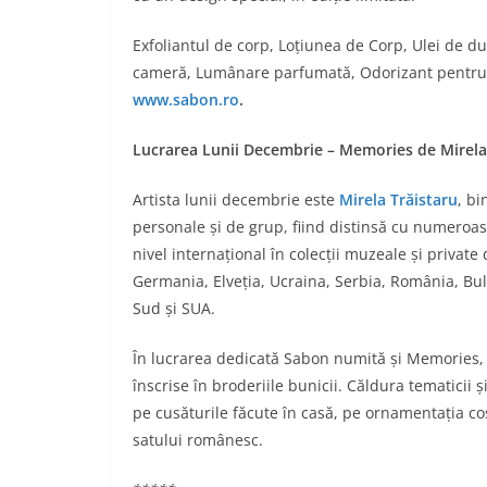
Exfoliantul de corp, Loțiunea de Corp, Ulei de d
cameră, Lumânare parfumată, Odorizant pentru 
www.sabon.ro
.
Lucrarea Lunii Decembrie – Memories de Mirela
Artista lunii decembrie este
Mirela Trăistaru
, b
personale și de grup, fiind distinsă cu numeroas
nivel internațional în colecții muzeale și private
Germania, Elveția, Ucraina, Serbia, România, Bulg
Sud și SUA.
În lucrarea dedicată Sabon numită și Memories, M
înscrise în broderiile bunicii. Căldura tematicii 
pe cusăturile făcute în casă, pe ornamentația c
satului românesc.