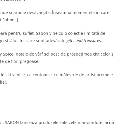
inde și arome desăvârșite. Înseamnă momentele în care
ă Sabon. J
oară pentru suflet, Sabon vine cu o colecție limitată de
gn strălucitor care sunt adevărate
gifts and treasures.
 Spice, notele de vârf sclipesc de prospețimea citricelor și
 de flori prețioase.
lde și trainice, ce contopesc cu măiestrie de artist aromele
iei.
nului, SABON lansează produsele sale cele mai vândute, acum