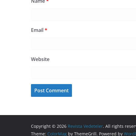
Name
*
Email
*
Website
Copyright © 2026
Revista Vedeteler
. All rights rese
Theme:
ColorMag
by ThemeGrill. Powered by
WordP