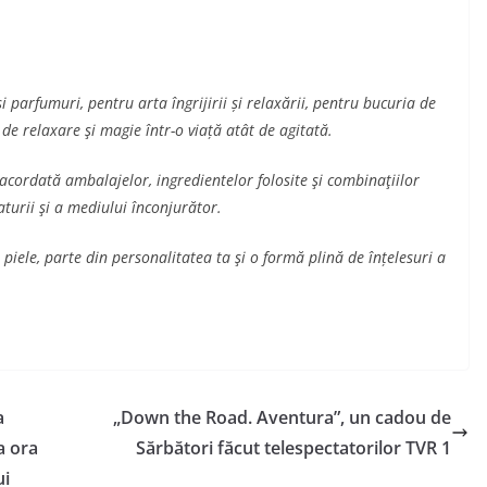
 parfumuri, pentru arta îngrijirii și relaxării, pentru bucuria de
e relaxare şi magie într-o viață atât de agitată.
acordată ambalajelor, ingredientelor folosite şi combinaţiilor
aturii şi a mediului înconjurător.
 piele, parte din personalitatea ta şi o formă plină de înțelesuri a
a
„Down the Road. Aventura”, un cadou de
a ora
Sărbători făcut telespectatorilor TVR 1
ui