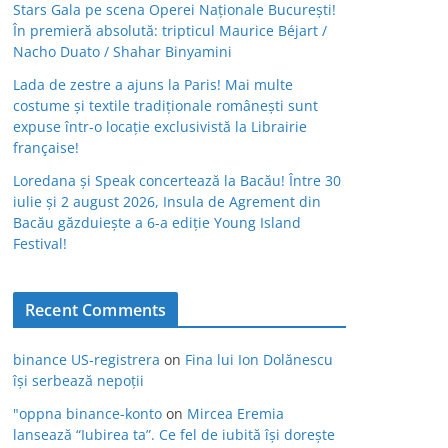
Stars Gala pe scena Operei Naționale București!
În premieră absolută: tripticul Maurice Béjart /
Nacho Duato / Shahar Binyamini
Lada de zestre a ajuns la Paris! Mai multe
costume și textile tradiționale românești sunt
expuse într-o locație exclusivistă la Librairie
française!
Loredana și Speak concertează la Bacău! Între 30
iulie și 2 august 2026, Insula de Agrement din
Bacău găzduiește a 6-a ediție Young Island
Festival!
Recent Comments
binance US-registrera
on
Fina lui Ion Dolănescu
își serbează nepoții
"oppna binance-konto
on
Mircea Eremia
lansează “Iubirea ta”. Ce fel de iubită își dorește