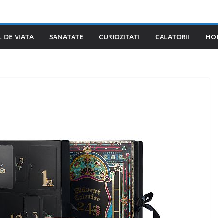
L DE VIATA
SANATATE
CURIOZITATI
CALATORII
HO