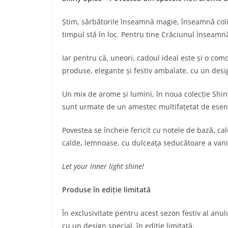
Știm, sărbătorile înseamnă magie, înseamnă col
timpul stă în loc. Pentru tine Crăciunul înseamn
Iar pentru că, uneori, cadoul ideal este și o com
produse, elegante și festiv ambalate, cu un desi
Un mix de arome și lumini, în noua colecție Shiny
sunt urmate de un amestec multifațetat de esențe
Povestea se încheie fericit cu notele de bază, ca
calde, lemnoase, cu dulceața seducătoare a vanil
Let your inner light shine!
Produse în ediție limitată
În exclusivitate pentru acest sezon festiv al a
cu un design special, în ediție limitată.