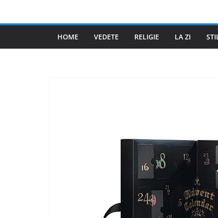
Skip
to
content
HOME
VEDETE
RELIGIE
LA ZI
STI