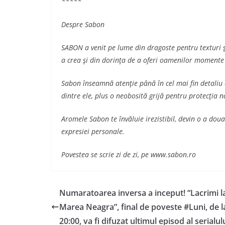
*****
Despre Sabon
SABON a venit pe lume din dragoste pentru texturi şi
a crea şi din dorinţa de a oferi oamenilor momente d
Sabon înseamnă atenţie până în cel mai fin detaliu 
dintre ele, plus o neobosită grijă pentru protecţia n
Aromele Sabon te învăluie irezistibil, devin o a doua
expresiei personale.
Povestea se scrie zi de zi, pe www.sabon.ro
Numaratoarea inversa a inceput! “Lacrimi l
Marea Neagra”, final de poveste #Luni, de l
20:00, va fi difuzat ultimul episod al serialul