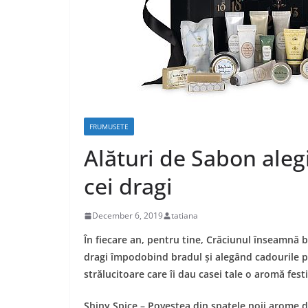
FRUMUSETE
Alături de Sabon aleg
cei dragi
December 6, 2019
tatiana
În fiecare an, pentru tine, Crăciunul înseamnă bu
dragi împodobind bradul și alegând cadourile per
strălucitoare care îi dau casei tale o aromă fes
Shiny Spice – Povestea din spatele noii arome 