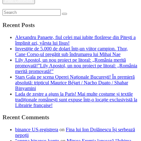
Recent Posts
Alexandru Panaete, fiul celei mai iubite florărese din Pitești a
împlinit azi, vârsta lui Iisus!
Investiție de 5.000 de dolari într-un viitor campion. Thor,
Cane Corso-ul pregătit sub îndrumarea lui Mihai Nae
Lily Apostol, un nou proiect pe litoral: „România merită
promovată!”Lily Apostol, un nou proiect pe litoral: „România
merită promovată!”
Stars Gala pe scena Operei Naționale București! În premieră
absolută: tripticul Maurice Béjart / Nacho Duato / Shahar
Binyamini
Lada de zestre a ajuns la Paris! Mai multe costume și textile
tradiționale românești sunt expuse într-o locație exclusivistă la
Librairie française!
Recent Comments
binance US-registrera
on
Fina lui Ion Dolănescu își serbează
nepoții
"oppna binance-konto
on
Mircea Eremia lansează “Iubirea