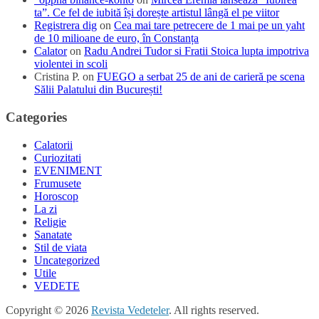
ta”. Ce fel de iubită își dorește artistul lângă el pe viitor
Registrera dig
on
Cea mai tare petrecere de 1 mai pe un yaht
de 10 milioane de euro, în Constanța
Calator
on
Radu Andrei Tudor si Fratii Stoica lupta impotriva
violentei in scoli
Cristina P.
on
FUEGO a serbat 25 de ani de carieră pe scena
Sălii Palatului din București!
Categories
Calatorii
Curiozitati
EVENIMENT
Frumusete
Horoscop
La zi
Religie
Sanatate
Stil de viata
Uncategorized
Utile
VEDETE
Copyright © 2026
Revista Vedeteler
. All rights reserved.