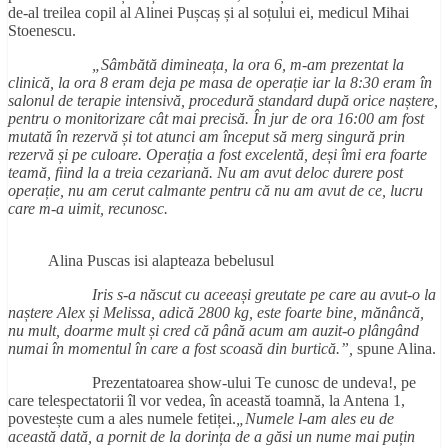
de-al treilea copil al Alinei Pușcaș și al soțului ei, medicul Mihai
Stoenescu.
„Sâmbătă dimineața, la ora 6, m-am prezentat la
clinică, la ora 8 eram deja pe masa de operație iar la 8:30 eram în
salonul de terapie intensivă, procedură standard după orice naștere,
pentru o monitorizare cât mai precisă. În jur de ora 16:00 am fost
mutată în rezervă și tot atunci am început să merg singură prin
rezervă și pe culoare. Operația a fost excelentă, deși îmi era foarte
teamă, fiind la a treia cezariană. Nu am avut deloc durere post
operație, nu am cerut calmante pentru că nu am avut de ce, lucru
care m-a uimit, recunosc.
Alina Puscas isi alapteaza bebelusul
Iris s-a născut cu aceea
și greutate pe care au avut-o la
na
ștere Alex
și Melissa, adic
ă 2800 kg, este foarte bine, m
ăn
ânc
ă,
nu mult, doarme mult
și cred c
ă p
ân
ă acum am auzit-o pl
âng
ând
numai
în momentul
în care a fost scoas
ă din burtic
ă.
”,
spune Alina.
Prezentatoarea show-ului Te cunosc de undeva!, pe
care telespectatorii îl vor vedea, în această toamnă, la Antena 1,
povestește cum a ales numele fetiței.
„Numele l-am ales eu de
aceast
ă dat
ă, a pornit de la dorin
ța de a g
ăsi un nume mai pu
țin