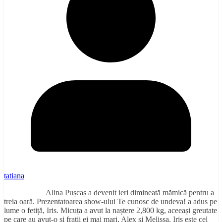
tatiana
Alina Pușcaș a devenit ieri dimineată mămică pentru a
treia oară. Prezentatoarea show-ului Te cunosc de undeva! a adus pe
lume o fetiță, Iris. Micuța a avut la naștere 2,800 kg, aceeași greutate
pe care au avut-o și frații ei mai mari, Alex și Melissa. Iris este cel