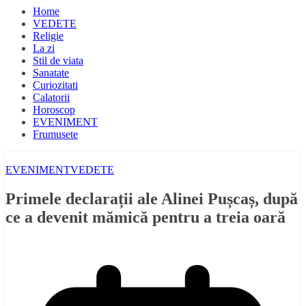
Home
VEDETE
Religie
La zi
Stil de viata
Sanatate
Curiozitati
Calatorii
Horoscop
EVENIMENT
Frumusete
EVENIMENT
VEDETE
Primele declarații ale Alinei Pușcaș, după
ce a devenit mămică pentru a treia oară