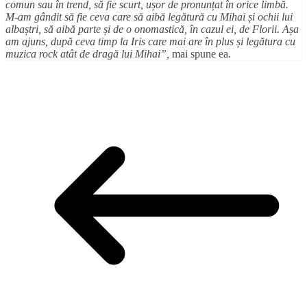
comun sau
în trend, s
ă fie scurt, u
șor de pronun
țat
în orice limbă.
M-am gândit să fie ceva care să aibă legătură cu Mihai
și ochii lui
alba
ștri, s
ă aib
ă parte
și de o onomastic
ă,
în cazul ei, de Florii. A
șa
am ajuns, dup
ă ceva timp la Iris care mai are
în plus
și leg
ătura cu
muzica rock at
ât de drag
ă lui Mihai
”,
mai spune ea.