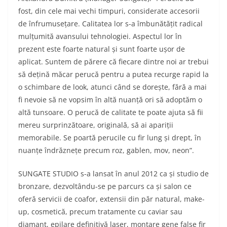
fost, din cele mai vechi timpuri, considerate accesorii
de înfrumusețare. Calitatea lor s-a îmbunătățit radical
mulțumită avansului tehnologiei. Aspectul lor în
prezent este foarte natural și sunt foarte ușor de
aplicat. Suntem de părere că fiecare dintre noi ar trebui
să dețină măcar perucă pentru a putea recurge rapid la
o schimbare de look, atunci când se dorește, fără a mai
fi nevoie să ne vopsim în altă nuanță ori să adoptăm o
altă tunsoare. O perucă de calitate te poate ajuta să fii
mereu surprinzătoare, originală, să ai apariții
memorabile. Se poartă perucile cu fir lung și drept, în
nuanțe îndrăznețe precum roz, gablen, mov, neon”.
SUNGATE STUDIO s-a lansat în anul 2012 ca și studio de
bronzare, dezvoltându-se pe parcurs ca și salon ce
oferă servicii de coafor, extensii din păr natural, make-
up, cosmetică, precum tratamente cu caviar sau
diamant, epilare definitivă laser, montare gene false fir