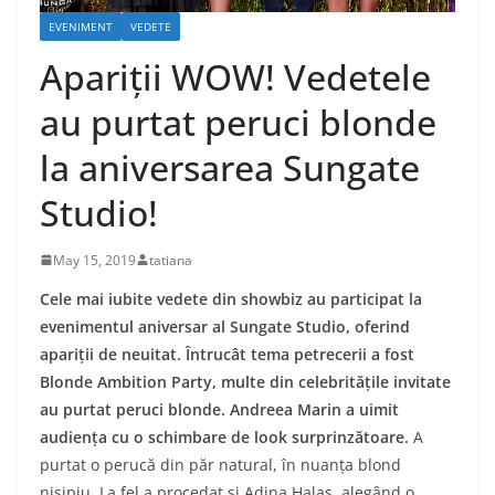
EVENIMENT
VEDETE
Apariții WOW! Vedetele
au purtat peruci blonde
la aniversarea Sungate
Studio!
May 15, 2019
tatiana
Cele mai iubite vedete din showbiz au participat la
evenimentul aniversar al Sungate Studio, oferind
apariții de neuitat. Întrucât tema petrecerii a fost
Blonde Ambition Party, multe din celebritățile invitate
au purtat peruci blonde. Andreea Marin a uimit
audiența cu o schimbare de look surprinzătoare.
A
purtat o perucă din păr natural, în nuanța blond
nisipiu. La fel a procedat și Adina Halas, alegând o