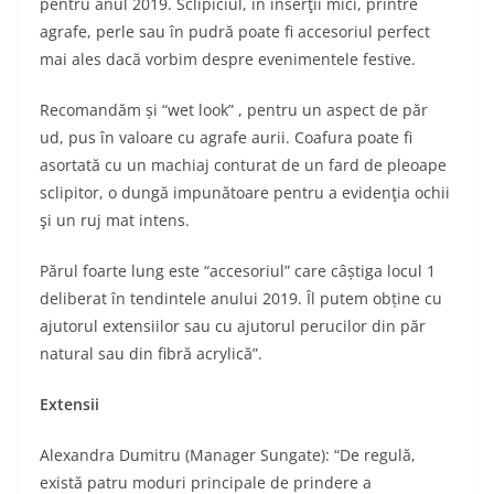
pentru anul 2019. Sclipiciul, în inserţii mici, printre
agrafe, perle sau în pudră poate fi accesoriul perfect
mai ales dacă vorbim despre evenimentele festive.
Recomandăm și “wet look” , pentru un aspect de păr
ud, pus în valoare cu agrafe aurii. Coafura poate fi
asortată cu un machiaj conturat de un fard de pleoape
sclipitor, o dungă impunătoare pentru a evidenţia ochii
şi un ruj mat intens.
Părul foarte lung este “accesoriul” care câștiga locul 1
deliberat în tendintele anului 2019. Îl putem obține cu
ajutorul extensiilor sau cu ajutorul perucilor din păr
natural sau din fibră acrylică”.
Extensii
Alexandra Dumitru (Manager Sungate): “De regulă,
există patru moduri principale de prindere a