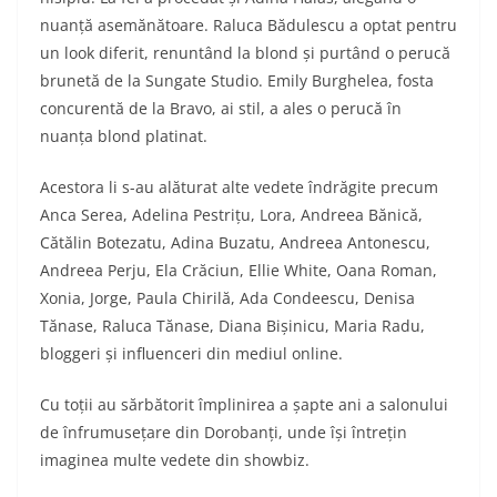
nuanță asemănătoare. Raluca Bădulescu a optat pentru
un look diferit, renuntând la blond și purtând o perucă
brunetă de la Sungate Studio. Emily Burghelea, fosta
concurentă de la Bravo, ai stil, a ales o perucă în
nuanța blond platinat.
Acestora li s-au alăturat alte vedete îndrăgite precum
Anca Serea, Adelina Pestrițu, Lora, Andreea Bănică,
Cătălin Botezatu, Adina Buzatu, Andreea Antonescu,
Andreea Perju, Ela Crăciun, Ellie White, Oana Roman,
Xonia, Jorge, Paula Chirilă, Ada Condeescu, Denisa
Tănase, Raluca Tănase, Diana Bișinicu, Maria Radu,
bloggeri și influenceri din mediul online.
Cu toții au sărbătorit împlinirea a șapte ani a salonului
de înfrumusețare din Dorobanți, unde își întrețin
imaginea multe vedete din showbiz.