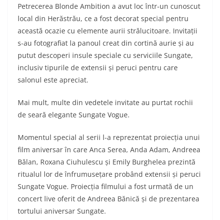
Petrecerea Blonde Ambition a avut loc într-un cunoscut
local din Herăstrău, ce a fost decorat special pentru
această ocazie cu elemente aurii strălucitoare. Invitații
s-au fotografiat la panoul creat din cortină aurie și au
putut descoperi insule speciale cu serviciile Sungate,
inclusiv tipurile de extensii și peruci pentru care
salonul este apreciat.
Mai mult, multe din vedetele invitate au purtat rochii
de seară elegante Sungate Vogue.
Momentul special al serii l-a reprezentat proiecția unui
film aniversar în care Anca Serea, Anda Adam, Andreea
Bălan, Roxana Ciuhulescu și Emily Burghelea prezintă
ritualul lor de înfrumusețare probând extensii și peruci
Sungate Vogue. Proiecția filmului a fost urmată de un
concert live oferit de Andreea Bănică și de prezentarea
tortului aniversar Sungate.