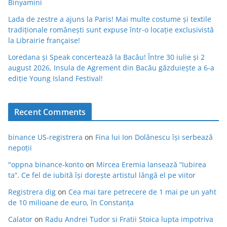
Binyamini
Lada de zestre a ajuns la Paris! Mai multe costume și textile
tradiționale românești sunt expuse într-o locație exclusivistă
la Librairie française!
Loredana și Speak concertează la Bacău! Între 30 iulie și 2
august 2026, Insula de Agrement din Bacău găzduiește a 6-a
ediție Young Island Festival!
Recent Comments
binance US-registrera
on
Fina lui Ion Dolănescu își serbează
nepoții
"oppna binance-konto
on
Mircea Eremia lansează “Iubirea
ta”. Ce fel de iubită își dorește artistul lângă el pe viitor
Registrera dig
on
Cea mai tare petrecere de 1 mai pe un yaht
de 10 milioane de euro, în Constanța
Calator
on
Radu Andrei Tudor si Fratii Stoica lupta impotriva