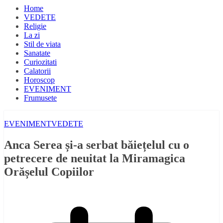
Home
VEDETE
Religie
La zi
Stil de viata
Sanatate
Curiozitati
Calatorii
Horoscop
EVENIMENT
Frumusete
EVENIMENT
VEDETE
Anca Serea și-a serbat băiețelul cu o
petrecere de neuitat la Miramagica
Orășelul Copiilor