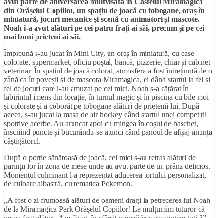
avut parte de aniversarea multvisată în Castelul Miramagica
din Orășelul Copiilor, un spațiu de joacă cu tobogane, oraș în
miniatură, jocuri mecanice și scenă cu animatori și mascote.
Noah i-a avut alături pe cei patru frați ai săi, precum și pe cei
mai buni prieteni ai săi.
Împreună s-au jucat în Mini City, un oraș în miniatură, cu case
colorate, supermarket, oficiu poștal, bancă, pizzerie, chiar și cabinet
veterinar. În spațiul de joacă colorat, atmosfera a fost întreținută de o
zână ca în povești și de mascota Miramagica, ei dând startul la fel și
fel de jocuri care i-au amuzat pe cei mici. Noah s-a cățărat în
labirintul imens din locație, în turnul magic și în piscina cu bile moi
și colorate și a coborât pe tobogane alături de prietenii lui. După
aceea, s-au jucat la masa de air hockey dând startul unei competiții
spotrive acerbe. Au aruncat apoi cu mingea în coșul de baschet,
înscriind puncte și bucurându-se atunci când panoul de afișaj anunța
câștigătorul.
După o porție sănătoasă de joacă, cei mici s-au retras alături de
părinții lor în zona de mese unde au avut parte de un prânz delicios.
Momentul culminant l-a reprezentat aducerea tortului personalizat,
de culoare albastră, cu tematica Pokemon.
„A fost o zi frumoasă alături de oameni dragi la petrecerea lui Noah
de la Miramagica Park Orășelul Copiilor! Le mulțumim tuturor că
ne-au fost alături. Am făcut, în sfârșit o poză în care suntem toți 8”,