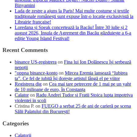
Binyamini
Lada de zestre a ajuns la Paris! Mai multe costume și textile
tradiționale românești sunt expuse într-o locație exclusivistă la
Librairie française!
Loredana și Speak concertează la Bacău! Între 30 iulie și 2
august 2026, Insula de Agrement din Bacău găzduiește a 6-a
ediție Young Island Festival!
Recent Comments
binance US-registrera
on
Fina lui Ion Dolănescu își serbează
nepoții
"oppna binance-konto
on
Mircea Eremia lansează “Iubirea
ta”. Ce fel de iubită își dorește artistul lângă el pe viitor
Registrera dig
on
Cea mai tare petrecere de 1 mai pe un yaht
de 10 milioane de euro, în Constanța
Calator
on
Radu Andrei Tudor si Fratii Stoica lupta impotriva
violentei in scoli
Cristina P.
on
FUEGO a serbat 25 de ani de carieră pe scena
Sălii Palatului din București!
Categories
Calatorii