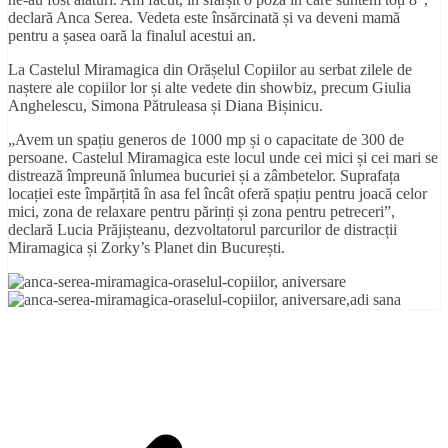
declară Anca Serea. Vedeta este însărcinată și va deveni mamă
pentru a șasea oară la finalul acestui an.
La Castelul Miramagica din Orășelul Copiilor au serbat zilele de
naștere ale copiilor lor și alte vedete din showbiz, precum Giulia
Anghelescu, Simona Pătruleasa și Diana Bișinicu.
„Avem un spațiu generos de 1000 mp și o capacitate de 300 de
persoane. Castelul Miramagica este locul unde cei mici și cei mari se
distrează împreună înlumea bucuriei și a zâmbetelor. Suprafața
locației este împărțită în asa fel încât oferă spațiu pentru joacă celor
mici, zona de relaxare pentru părinți și zona pentru petreceri”,
declară Lucia Prăjișteanu, dezvoltatorul parcurilor de distracții
Miramagica și Zorky’s Planet din București.