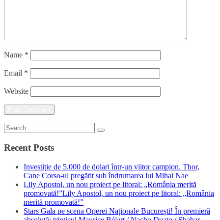
Name
*
Email
*
Website
Recent Posts
Investiție de 5.000 de dolari într-un viitor campion. Thor,
Cane Corso-ul pregătit sub îndrumarea lui Mihai Nae
Lily Apostol, un nou proiect pe litoral: „România merită
promovată!”Lily Apostol, un nou proiect pe litoral: „România
merită promovată!”
Stars Gala pe scena Operei Naționale București! În premieră
absolută: tripticul Maurice Béjart / Nacho Duato / Shahar