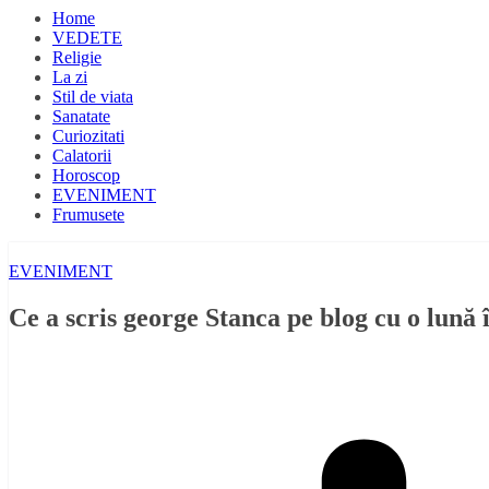
Home
VEDETE
Religie
La zi
Stil de viata
Sanatate
Curiozitati
Calatorii
Horoscop
EVENIMENT
Frumusete
EVENIMENT
Ce a scris george Stanca pe blog cu o lună 