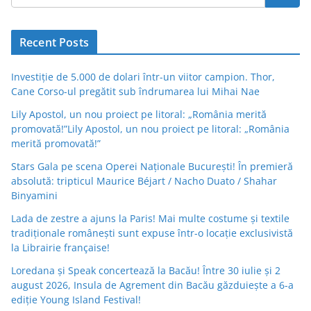
Recent Posts
Investiție de 5.000 de dolari într-un viitor campion. Thor,
Cane Corso-ul pregătit sub îndrumarea lui Mihai Nae
Lily Apostol, un nou proiect pe litoral: „România merită
promovată!”Lily Apostol, un nou proiect pe litoral: „România
merită promovată!”
Stars Gala pe scena Operei Naționale București! În premieră
absolută: tripticul Maurice Béjart / Nacho Duato / Shahar
Binyamini
Lada de zestre a ajuns la Paris! Mai multe costume și textile
tradiționale românești sunt expuse într-o locație exclusivistă
la Librairie française!
Loredana și Speak concertează la Bacău! Între 30 iulie și 2
august 2026, Insula de Agrement din Bacău găzduiește a 6-a
ediție Young Island Festival!