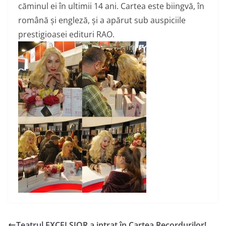
căminul ei în ultimii 14 ani. Cartea este biingvă, în
română și engleză, și a apărut sub auspiciile
prestigioasei edituri RAO.
Teatrul EXCELSIOR a intrat în Cartea Recordurilor!