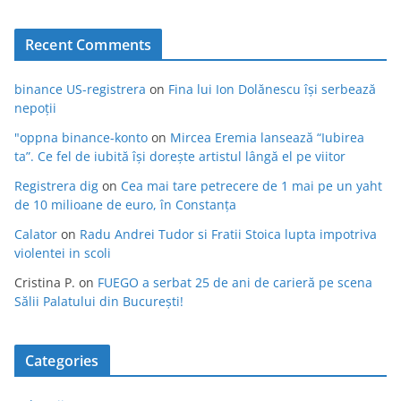
Recent Comments
binance US-registrera
on
Fina lui Ion Dolănescu își serbează
nepoții
"oppna binance-konto
on
Mircea Eremia lansează “Iubirea
ta”. Ce fel de iubită își dorește artistul lângă el pe viitor
Registrera dig
on
Cea mai tare petrecere de 1 mai pe un yaht
de 10 milioane de euro, în Constanța
Calator
on
Radu Andrei Tudor si Fratii Stoica lupta impotriva
violentei in scoli
Cristina P.
on
FUEGO a serbat 25 de ani de carieră pe scena
Sălii Palatului din București!
Categories