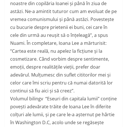
noastre din copilăria Ioanei și până în ziua de
astăzi. Ne-a amintit tuturor cum am evoluat de pe
vremea comunismului și până astăzi. Povestește
cu bucurie despre prietenii ei buni, cei care în
cele din urmă au reușit să o înțeleagă”, a spus
Nuami. În completare, Ioana Lee a mărturisit:
“Cartea este reală, nu apelez la ficțiune și la
cosmetizare. Când vorbim despre sentimente,
emoții, despre realitățile vieții, prefer doar
adevărul. Mulțumesc din suflet cititorilor mei și
celor care îmi scriu pentru că numai datorită lor
continui să fiu aici și să creez”.
Volumul bilingv “Eseuri din capitala lumii” conține
povești adevărate trăite de
Ioana
Lee
în diferite
colțuri ale lumii, și pe care le-a așternut pe hârtie
în Washington D.C, acolo unde se regăsește