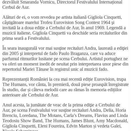
dezvăluit Smaranda Vornicu, Directorul Festivalului Internațional
Cerbul de Aur.
Alături de ei, o vom revedea pe artista italiană Gigliola Cinquetti,
câştigătoare marelui Trofeu Eurovision Song Contest 1964 şi
invitată la a doua ediție a Cerbului de Aur, în anul 1969. Legendă a
muzicii italiene, Gigliola Cinquetti va deschide seria recitalurilor din
prima seară a Festivalului.
În seara inaugurală vor mai susţine recitaluri Andra, laureată a ediţiei
din 2005 şi interpretul de fado Paulo Braganza, care va aduce
parfumul ritmurilor lusitane pe scena Cerbului. Artistul portughez ne
va oferi un moment inedit de neuitat prin interpretarea unor piese din
repertoriul Mariei Tănase în registrul unic al muzicii fado.
Reprezentanții României la cea mai recentă ediție Eurovision, trupa
The Humans, vor cânta, în premieră, două piese proaspăt înregistrate
în studio, dar și câteva melodii care au rămas în memoria edițiilor
anterioare ale Cerbului de Aur.
Anul acesta, la jumătate de veac de la prima ediţie a Cerbului de
Aur, pe scena Festivalului vor susţine recitaluri Andra, Delia, Horia
Brenciu, Loredana, The Motans, Carla’s Dreams, Flavius and Linda
Teodosiu Show Band, The Humans, James Blunt, Amy Macdonald,
Gigliola Cinquetti, Eleni Foureira, Edvin Marton și vedeta Galei,