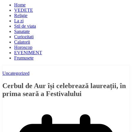
Home
VEDETE
Religie
La zi
Stil de viata
Sanatate
Curiozitati
Calatorii
Horoscop
EVENIMENT
Frumusete
Uncategorized
Cerbul de Aur își celebrează laureații, în
prima seară a Festivalului