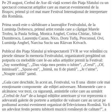
Pe 29 august, Cerbul de Aur dă viață scenei din Piaţa Sfatului cu un
spectacol consacrat artiştilor care au marcat evenimentul de la
Braşov, primul şi cel mai mare Festival Internaţional de interpretare
din România.
Prima seară este o sărbătoare a laureaţilor Festivalului, de la
Luminiţa Dobrescu, primul artist român care a câştigat Marele
Trofeu, la Paula Seling, Monica Anghel, Corina Chiriac, Silvia
Dumitrescu, Laurențiu Cazan, Nico, Doru Tufiş, Proconsul, Ovi,
Luminiţa Anghel, Narcisa Suciu sau Răzvan Krivach.
Publicul din Piaţa Sfatului şi telespectatorii TVR se vor reîntâlni cu
piesele rămase în memoria Festivalului, organizatorii pregătind un
potpuriu cu melodiile care le-au adus artiștilor premii la Festival:
„Say something”, „Dau viaţa mea pentru o iubire”, „Cerul”, „Of,
inimioară”, „Spune-mi”, „Inimă, nu fi de piatră”, „Je t’aime”,
„Noapte caldă” şamd.
„Gala care deschide, în acest an, Festivalul, va fi una dintre cele mai
emoționante componente ale ediției aniversare. Momentele care o
alcătuiesc vor trezi, cu siguranță, amintirile celor care au urmărit
„Cerbul de Aur” de-a lungul edițiilor anterioare și vor reprezenta o
adevarată galerie de portrete a artiștilor de valoare care au urcat pe
podiumul acestui eveniment organizat deTeleviziunea Română. Va fi
un adevărat festin pentru iubitorii muzicii românești de calitate!”, a