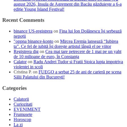
august 2026, Insula de Agrement din Bacău găzduiește a 6-a
ediție Young Island Festival!
Recent Comments
binance US-registrera
on
Fina lui Ion Dolănescu își serbează
nepoții
"oppna binance-konto
on
Mircea Eremia lansează “Iubirea
ta”. Ce fel de iubită își dorește artistul lângă el pe viitor
Registrera dig
on
Cea mai tare petrecere de 1 mai pe un yaht
de 10 milioane de euro, în Constanța
Calator
on
Radu Andrei Tudor si Fratii Stoica lupta impotriva
violentei in scoli
Cristina P.
on
FUEGO a serbat 25 de ani de carieră pe scena
Sălii Palatului din București!
Categories
Calatorii
Curiozitati
EVENIMENT
Frumusete
Horoscop
La zi