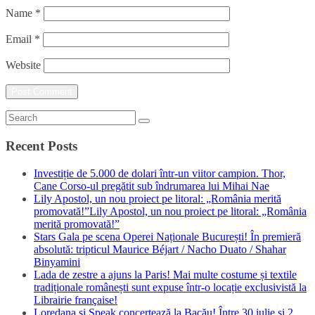
Name
*
Email
*
Website
Recent Posts
Investiție de 5.000 de dolari într-un viitor campion. Thor,
Cane Corso-ul pregătit sub îndrumarea lui Mihai Nae
Lily Apostol, un nou proiect pe litoral: „România merită
promovată!”Lily Apostol, un nou proiect pe litoral: „România
merită promovată!”
Stars Gala pe scena Operei Naționale București! În premieră
absolută: tripticul Maurice Béjart / Nacho Duato / Shahar
Binyamini
Lada de zestre a ajuns la Paris! Mai multe costume și textile
tradiționale românești sunt expuse într-o locație exclusivistă la
Librairie française!
Loredana și Speak concertează la Bacău! Între 30 iulie și 2