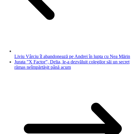
Liviu Vârciu îl abandonează pe Andrei în lupta cu Nea Mărin
Jurata ”X Factor”, Delia, le-a dezvăluit colegilor săi un secret
rămas neîmpărtășit până acum