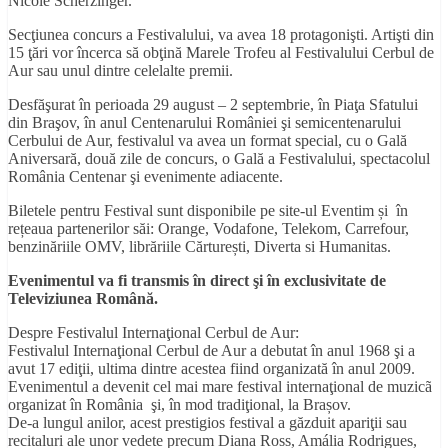
Nicole Scherzinger.
Secţiunea concurs a Festivalului, va avea 18 protagonişti. Artişti din
15 ţări vor încerca să obţină Marele Trofeu al Festivalului Cerbul de
Aur sau unul dintre celelalte premii.
Desfăşurat în perioada 29 august – 2 septembrie, în Piaţa Sfatului
din Braşov, în anul Centenarului României şi semicentenarului
Cerbului de Aur, festivalul va avea un format special, cu o Gală
Aniversară, două zile de concurs, o Gală a Festivalului, spectacolul
România Centenar şi evenimente adiacente.
Biletele pentru Festival sunt disponibile pe site-ul Eventim și în
rețeaua partenerilor săi: Orange, Vodafone, Telekom, Carrefour,
benzinăriile OMV, librăriile Cărturești, Diverta si Humanitas.
Evenimentul va fi transmis în direct şi în exclusivitate de
Televiziunea Română.
Despre Festivalul Internaţional Cerbul de Aur:
Festivalul Internaţional Cerbul de Aur a debutat în anul 1968 şi a
avut 17 ediţii, ultima dintre acestea fiind organizată în anul 2009.
Evenimentul a devenit cel mai mare festival internaţional de muzicã
organizat în România şi, în mod tradiţional, la Brașov.
De-a lungul anilor, acest prestigios festival a găzduit apariţii sau
recitaluri ale unor vedete precum Diana Ross, Amália Rodrigues,