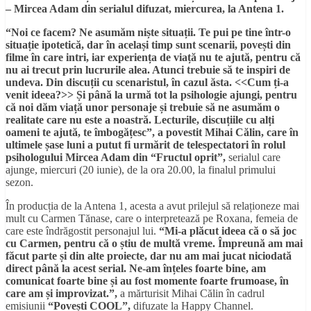
– Mircea Adam din serialul difuzat, miercurea, la Antena 1.
“Noi ce facem? Ne asumăm niște situații. Te pui pe tine într-o
situație ipotetică, dar în același timp sunt scenarii, povești din
filme în care intri, iar experiența de viață nu te ajută, pentru că
nu ai trecut prin lucrurile alea. Atunci trebuie să te inspiri de
undeva. Din discuții cu scenaristul, în cazul ăsta. <<Cum ți-a
venit ideea?>> Și până la urmă tot la psihologie ajungi, pentru
că noi dăm viață unor personaje și trebuie să ne asumăm o
realitate care nu este a noastră. Lecturile, discuțiile cu alți
oameni te ajută, te îmbogățesc”, a povestit Mihai Călin, care în
ultimele șase luni a putut fi urmărit de telespectatori în rolul
psihologului Mircea Adam din “Fructul oprit”,
serialul care
ajunge, miercuri (20 iunie), de la ora 20.00, la finalul primului
sezon.
În producția de la Antena 1, acesta a avut prilejul să relaționeze mai
mult cu Carmen Tănase, care o interpretează pe Roxana, femeia de
care este îndrăgostit personajul lui.
“Mi-a plăcut ideea că o să joc
cu Carmen, pentru că o știu de multă vreme. Împreună am mai
făcut parte și din alte proiecte, dar nu am mai jucat niciodată
direct până la acest serial. Ne-am înțeles foarte bine, am
comunicat foarte bine și au fost momente foarte frumoase, în
care am și improvizat.”,
a mărturisit Mihai Călin în cadrul
emisiunii
“Povești COOL”,
difuzate la Happy Channel.