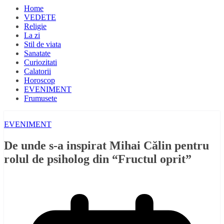
Home
VEDETE
Religie
La zi
Stil de viata
Sanatate
Curiozitati
Calatorii
Horoscop
EVENIMENT
Frumusete
EVENIMENT
De unde s-a inspirat Mihai Călin pentru
rolul de psiholog din “Fructul oprit”