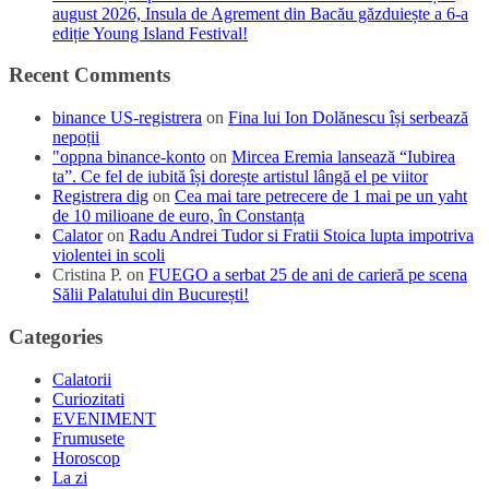
august 2026, Insula de Agrement din Bacău găzduiește a 6-a
ediție Young Island Festival!
Recent Comments
binance US-registrera
on
Fina lui Ion Dolănescu își serbează
nepoții
"oppna binance-konto
on
Mircea Eremia lansează “Iubirea
ta”. Ce fel de iubită își dorește artistul lângă el pe viitor
Registrera dig
on
Cea mai tare petrecere de 1 mai pe un yaht
de 10 milioane de euro, în Constanța
Calator
on
Radu Andrei Tudor si Fratii Stoica lupta impotriva
violentei in scoli
Cristina P.
on
FUEGO a serbat 25 de ani de carieră pe scena
Sălii Palatului din București!
Categories
Calatorii
Curiozitati
EVENIMENT
Frumusete
Horoscop
La zi