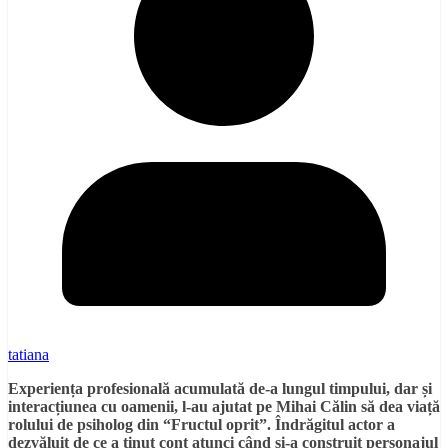
tatiana
Experien
ț
a profesional
ă
acumulat
ă
de-a lungul timpului, dar
ș
i
interac
ț
iunea cu oamenii, l-au ajutat pe Mihai C
ă
lin s
ă
dea via
ț
ă
rolului de psiholog din
“
Fructul oprit
”
.
Î
ndr
ă
gitul actor a
dezv
ă
luit de ce a
ț
inut cont atunci c
â
nd
ș
i-a construit personajul