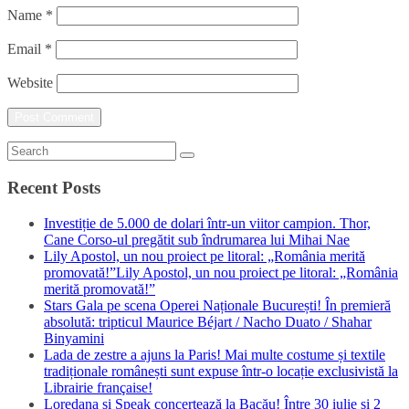
Name
*
Email
*
Website
Recent Posts
Investiție de 5.000 de dolari într-un viitor campion. Thor,
Cane Corso-ul pregătit sub îndrumarea lui Mihai Nae
Lily Apostol, un nou proiect pe litoral: „România merită
promovată!”Lily Apostol, un nou proiect pe litoral: „România
merită promovată!”
Stars Gala pe scena Operei Naționale București! În premieră
absolută: tripticul Maurice Béjart / Nacho Duato / Shahar
Binyamini
Lada de zestre a ajuns la Paris! Mai multe costume și textile
tradiționale românești sunt expuse într-o locație exclusivistă la
Librairie française!
Loredana și Speak concertează la Bacău! Între 30 iulie și 2