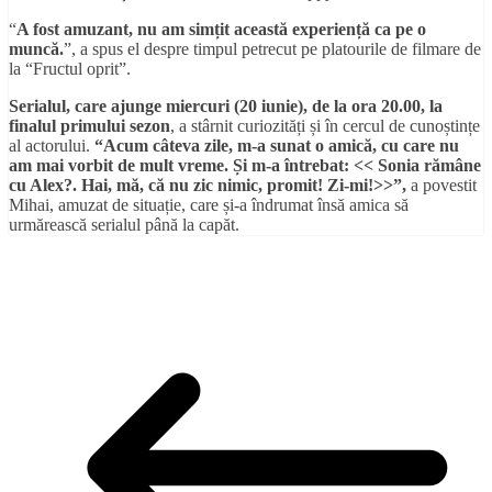
“
A fost amuzant, nu am sim
ț
it aceast
ă
experien
ț
ă
ca pe o
munc
ă
.
”, a spus el despre timpul petrecut pe platourile de filmare de
la “Fructul oprit”.
Serialul, care ajunge miercuri (20 iunie), de la ora 20.00, la
finalul primului sezon
, a stârnit curiozități și în cercul de cunoștințe
al actorului.
“Acum câteva zile, m-a sunat o amică, cu care nu
am mai vorbit de mult vreme. Și m-a întrebat: << Sonia rămâne
cu Alex?. Hai, mă, că nu zic nimic, promit! Zi-mi!>>”,
a povestit
Mihai, amuzat de situație, care și-a îndrumat însă amica să
urmărească serialul până la capăt.