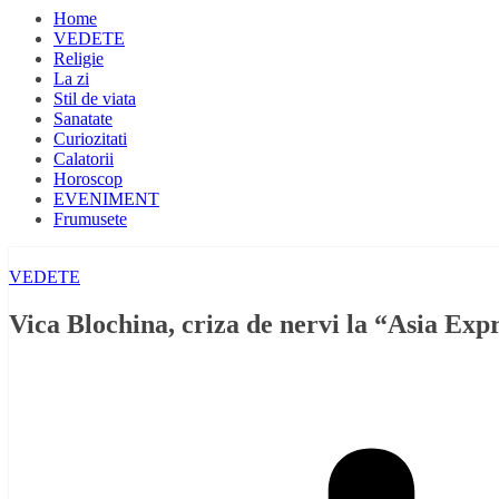
Home
VEDETE
Religie
La zi
Stil de viata
Sanatate
Curiozitati
Calatorii
Horoscop
EVENIMENT
Frumusete
VEDETE
Vica Blochina, criza de nervi la “Asia Exp